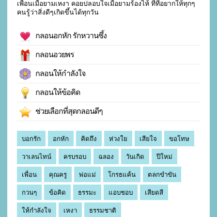
เพื่อนเมื่อยามเหงา คอยปลอบใจเมื่อยามร้องไห้ ที่ที่อยากให้ทุกๆ
คนรู้ว่าสิ่งดีๆเกิดขึ้นได้ทุกวัน
กลอนอกหัก รักหวานซึ้ง
กลอนอวยพร
กลอนให้กำลังใจ
กลอนให้ข้อคิด
ช่วยเลือกที่สุดกลอนดีๆ
บอกรัก
อกหัก
คิดถึง
ห่วงใย
เสียใจ
ขอโทษ
วาเลนไทน์
ครบรอบ
ฉลอง
วันเกิด
ปีใหม่
เพื่อน
คุณครู
พ่อแม่
โกรธแค้น
ตลกขำขัน
กวนๆ
ข้อคิด
ธรรมะ
แอบชอบ
เสียดสี
ให้กำลังใจ
เหงา
ธรรมชาติ