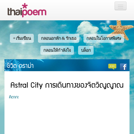
หน้าแรก
กลอน
+ เริ่มเขียน
กลอนอกหัก & รักเธอ
กลอนในโอกาสพิเศษ
เรื่องสั้น นิยาย
กลอนให้กำลังใจ
บล็อก
ชีวิต ดราม่า
บล็อก
สมาชิก
Astral City การเดินทางของจิตวิญญาณ
คีตากะ
หน้าส่วนตัว