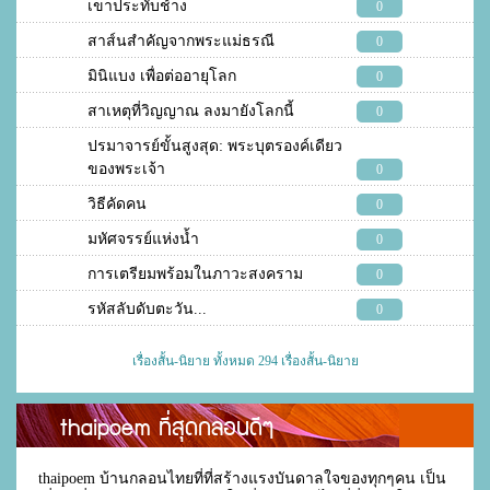
เขาประทับช้าง
0
สาส์นสำคัญจากพระแม่ธรณี
0
มินิแบง เพื่อต่ออายุโลก
0
สาเหตุที่วิญญาณ ลงมายังโลกนี้
0
ปรมาจารย์ขั้นสูงสุด: พระบุตรองค์เดียว
ของพระเจ้า
0
วิธีคัดคน
0
มหัศจรรย์แห่งน้ำ
0
การเตรียมพร้อมในภาวะสงคราม
0
รหัสลับดับตะวัน...
0
เรื่องสั้น-นิยาย ทั้งหมด 294 เรื่องสั้น-นิยาย
thaipoem ที่สุดกลอนดีๆ
thaipoem บ้านกลอนไทยที่ที่สร้างแรงบันดาลใจของทุกๆคน เป็น