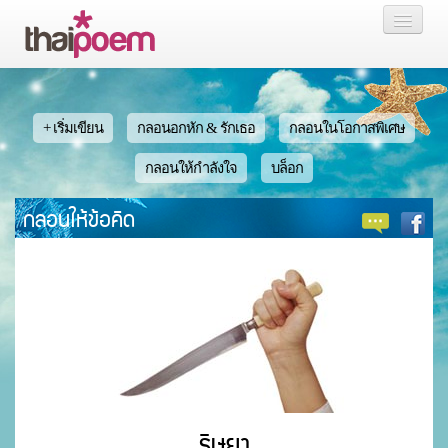
หน้าแรก
กลอน
+ เริ่มเขียน
กลอนอกหัก & รักเธอ
กลอนในโอกาสพิเศษ
เรื่องสั้น นิยาย
กลอนให้กำลังใจ
บล็อก
กลอนให้ข้อคิด
บล็อก
สมาชิก
หน้าส่วนตัว
ริษยา