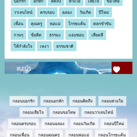
บอกรัก
อกหัก
คิดถึง
ห่วงใย
เสียใจ
ขอโทษ
วาเลนไทน์
ครบรอบ
ฉลอง
วันเกิด
ปีใหม่
เพื่อน
คุณครู
พ่อแม่
โกรธแค้น
ตลกขำขัน
กวนๆ
ข้อคิด
ธรรมะ
แอบชอบ
เสียดสี
ให้กำลังใจ
เหงา
ธรรมชาติ
แนะนำ
กลอนบอกรัก
กลอนอกหัก
กลอนคิดถึง
กลอนห่วงใย
กลอนเสียใจ
กลอนขอโทษ
กลอนวาเลนไทน์
กลอนครบรอบ
กลอนฉลอง
กลอนวันเกิด
กลอนปีใหม่
กลอนเพื่อน
กลอนคุณครู
กลอนพ่อแม่
กลอนโกรธแค้น