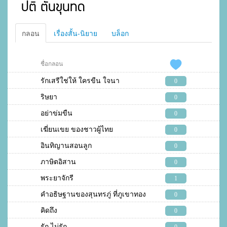
ปติ ตันขุนทด
กลอน
เรื่องสั้น-นิยาย
บล็อก
ชื่อกลอน
รักเสรีใช่ให้ ใครขืน ใจนา
0
ริษยา
0
อย่าข่มขืน
0
เฆี่ยนเขย ของชาวผู้ไทย
0
อินทิญานสอนลูก
0
ภาษิตอิสาน
0
พระยาจักรี
1
คำอธิษฐานของสุนทรภู่ ที่ภูเขาทอง
0
คิดถึง
0
รัก ไม่รัก