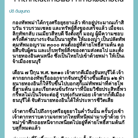
ปติ ตันขุนทด
กองทัพพม่าได้กรุงศรีอยุธยาแล้ว พักอยู่ประมาณเก้าสิ
บวัน รวบรวมเชลย และทรัพย์สิ่งของเสร็จแล้ว เมื่อจะเ
ลิกทัพกลับ เนเมียวสีหบดี จึงตั้งสุกี้ มอญ ผู้มีความชอบ
ครั้งตีค่ายบางระจันเป็นนายทัพ ให้มองญ่า เป็นปลัดทัพ 
คุมทัพมอญรวม ๓๐๐๐ คนตั้งอยู่ที่ค่ายโพธิ์สามต้น คอ
ยสืบจับผู้คน และเก็บทรัพย์สิ่งของตามส่งตอไป และตั้ง
นายทองอินคนหนึ่ง ซึ่งเป็นไทยไปเข้าด้วยพม่า ให้เป็นเ
จ้าเมืองธนบุรี

เดือน ๗ ปีกุน พ.ศ. ๒๓๑๐ เจ้าตากตีเมืองจันทบุรีได้ เจ้า
ตากยกกองทัพเรือออกจากจันทบุรีข้างขึ้นเดือน ๑๒ ฝ่า
ยนายทองอินก็ให้รีบขึ้นไปบอกสุกี้แม่ทัพพม่าที่ค่ายโพ
ธิ์สามต้น และเรียกคนข้นรักษาาที่ป้อมวิชัยประสิทธิ์พว
กรี้พลไม่เป็นใจจะต่อสู้ รบพุ่งกันหน่อย เจ้าตากก็ตีเมือง
ธนบุรีได้ จับตัวนายทองอินได้ให้ประหารชีวิตเสีย

เจ้าตากขึ้นไปถึงกรุงศรีอยุธยาในค่ำวันนั้น ครั้นรุ่งเช้า 
เจ้าตากทราบความจกพวกไทยที่หนีพม่ามาเข้าด้วย ว่า
พม่าข้าศึกถอยหนีจากเพนียดไปอยู่ที่ค่ายโพธิ์สามต้นกั
บสุกี้หมดแล้ว
