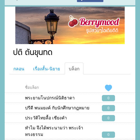
ปติ ตันขุนทด
กลอน
เรื่องสั้น-นิยาย
บล็อก
ชื่อบล็อก
พระยามโนปกรณ์นิติธาดา
0
ปรีดี พนมยงค์ กับนักศึกษากฎหมาย
0
ประวัติไทยลื้อ เชียงคำ
0
ทำไม จึงได้พระนามว่า พระเจ้า
ทรงธรรม
0