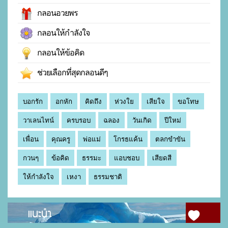
กลอนอวยพร
กลอนให้กำลังใจ
กลอนให้ข้อคิด
ช่วยเลือกที่สุดกลอนดีๆ
บอกรัก
อกหัก
คิดถึง
ห่วงใย
เสียใจ
ขอโทษ
วาเลนไทน์
ครบรอบ
ฉลอง
วันเกิด
ปีใหม่
เพื่อน
คุณครู
พ่อแม่
โกรธแค้น
ตลกขำขัน
กวนๆ
ข้อคิด
ธรรมะ
แอบชอบ
เสียดสี
ให้กำลังใจ
เหงา
ธรรมชาติ
แนะนำ