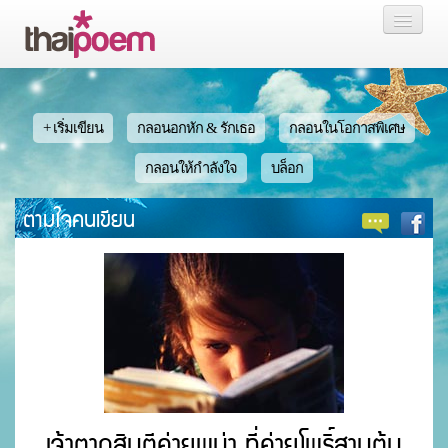
หน้าแรก
กลอน
+ เริ่มเขียน
กลอนอกหัก & รักเธอ
กลอนในโอกาสพิเศษ
เรื่องสั้น นิยาย
กลอนให้กำลังใจ
บล็อก
ตามใจคนเขียน
บล็อก
สมาชิก
หน้าส่วนตัว
เจ้าตากสินตีค่ายพม่า ที่ค่ายโพธิ์สามต้น