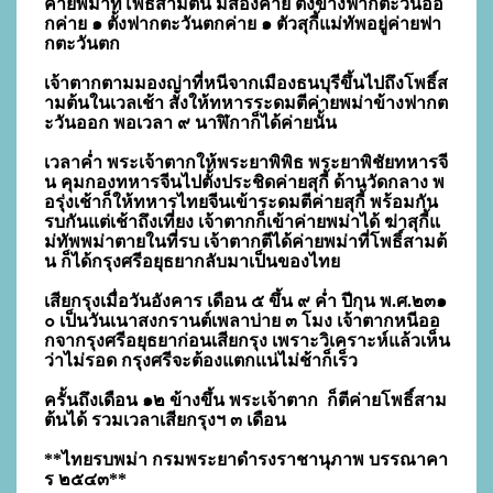
ค่ายพม่าที่โพธิ์สามต้น มีสองค่าย ตั้งข้างฟากตะวันออ
กค่าย ๑ ตั้งฟากตะวันตกค่าย ๑ ตัวสุกี้แม่ทัพอยู่ค่ายฟา
กตะวันตก

เจ้าตากตามมองญ่าที่หนีจากเมืองธนบุรีขึ้นไปถึงโพธิ์ส
ามต้นในเวลเช้า สั่งให้ทหารระดมตีค่ายพม่าข้างฟากต
ะวันออก พอเวลา ๙ นาฬิกาก็ได้ค่ายนั้น 

เวลาค่ำ พระเจ้าตากให้พระยาพิพิธ พระยาพิชัยทหารจี
น คุมกองทหารจีนไปตั้งประชิดค่ายสุกี้ ด้านวัดกลาง พ
อรุ่งเช้าก็ให้ทหารไทยจีนเข้าระดมตีค่ายสุกี้ พร้อมกัน 
รบกันแต่เช้าถึงเที่ยง เจ้าตากก็เข้าค่ายพม่าได้ ฆ่าสุกี้แ
ม่ทัพพม่าตายในที่รบ เจ้าตากตีได้ค่ายพม่าที่โพธิ์สามต้
น ก็ได้กรุงศรีอยุธยากลับมาเป็นของไทย

เสียกรุงเมื่อวันอังคาร เดือน ๕ ขึ้น ๙ ค่ำ ปีกุน พ.ศ.๒๓๑
๐ เป็นวันเนาสงกรานต์เพลาบ่าย ๓ โมง เจ้าตากหนีออ
กจากรุงศรีอยุธยาก่อนเสียกรุง เพราะวิเคราะห์แล้วเห็น
ว่าไม่รอด กรุงศรีจะต้องแตกแน่ไม่ช้าก็เร็ว

ครั้นถึงเดือน ๑๒ ข้างขึ้น พระเจ้าตาก  ก็ตีค่ายโพธิ์สาม
ต้นได้ รวมเวลาเสียกรุงฯ ๓ เดือน

**ไทยรบพม่า กรมพระยาดำรงราชานุภาพ บรรณาคา
ร ๒๕๔๓**