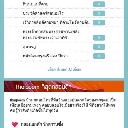
กินนมแม่ที่ตาย
0
ประวัติศาสตร์สอนอะไร
0
เจ้าตากสินตีค่ายพม่า ที่ค่ายโพธิ์สามต้น
0
พระเจ้าตากสินพระราชทานเพลิง
พระบรมศพพระเจ้าเอกทัศ
0
สุนทรภู่
0
พม่าล้อมกรุงศรี สอง ปีกว่า
0
บล็อก ทั้งหมด 32 บล็อก
thaipoem ที่สุดกลอนดีๆ
thaipoem บ้านกลอนไทยที่ที่สร้างแรงบันดาลใจของทุกๆคน เป็น
เพื่อนเมื่อยามเหงา คอยปลอบใจเมื่อยามร้องไห้ ที่ที่อยากให้ทุกๆ
คนรู้ว่าสิ่งดีๆเกิดขึ้นได้ทุกวัน
กลอนอกหัก รักหวานซึ้ง