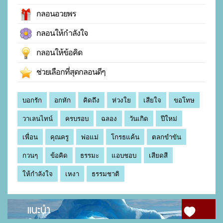
กลอนอวยพร
กลอนให้กำลังใจ
กลอนให้ข้อคิด
ช่วยเลือกที่สุดกลอนดีๆ
บอกรัก
อกหัก
คิดถึง
ห่วงใย
เสียใจ
ขอโทษ
วาเลนไทน์
ครบรอบ
ฉลอง
วันเกิด
ปีใหม่
เพื่อน
คุณครู
พ่อแม่
โกรธแค้น
ตลกขำขัน
กวนๆ
ข้อคิด
ธรรมะ
แอบชอบ
เสียดสี
ให้กำลังใจ
เหงา
ธรรมชาติ
แนะนำ