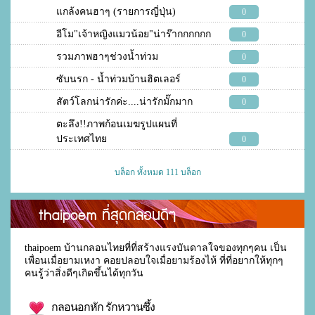
แกล้งคนฮาๆ (รายการญี่ปุ่น)
0
อีโม"เจ้าหญิงแมวน้อย"น่าร๊ากกกกกก
0
รวมภาพฮาๆช่วงน้ำท่วม
0
ซับนรก - น้ำท่วมบ้านฮิตเลอร์
0
สัตว์โลกน่ารักค่ะ....น่ารักมั๊กมาก
0
ตะลึง!!ภาพก้อนเมฆรูปแผนที่
ประเทศไทย
0
บล็อก ทั้งหมด 111 บล็อก
thaipoem ที่สุดกลอนดีๆ
thaipoem บ้านกลอนไทยที่ที่สร้างแรงบันดาลใจของทุกๆคน เป็น
เพื่อนเมื่อยามเหงา คอยปลอบใจเมื่อยามร้องไห้ ที่ที่อยากให้ทุกๆ
คนรู้ว่าสิ่งดีๆเกิดขึ้นได้ทุกวัน
กลอนอกหัก รักหวานซึ้ง