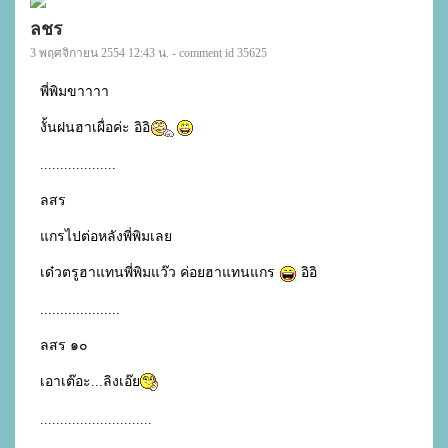
ลชร
3 พฤศจิกายน 2554 12:43 น. - comment id 35625
พี่พิมขาาาา

งั้นฝนฮาเผื่อค่ะ อิอิ
...................

ลสร

แกรไปต่อหลังพี่พิมเลย

เด๋วตรูฮาแทนพี่พิมแว๊ว ค่อยฮาแทนแกร 
 อิอิ

....................

ลสร ๑๐

เอาเต๊อะ...ลิงเอ๊ย
............................
