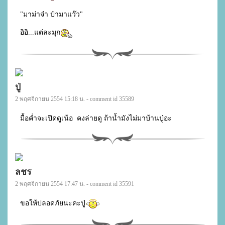
"มาม่าจ๋า ป๋ามาแว๊ว"

อิอิ...แต่ละมุก
ปู่
2 พฤศจิกายน 2554 15:18 น. - comment id 35589
มื้อค่ำจะเปิดดูเน้อ  คงล่ายดู ถ้าน้ำมังไม่มาบ้านปู่อะ
ลชร
2 พฤศจิกายน 2554 17:47 น. - comment id 35591
ขอให้ปลอดภัยนะคะปู่