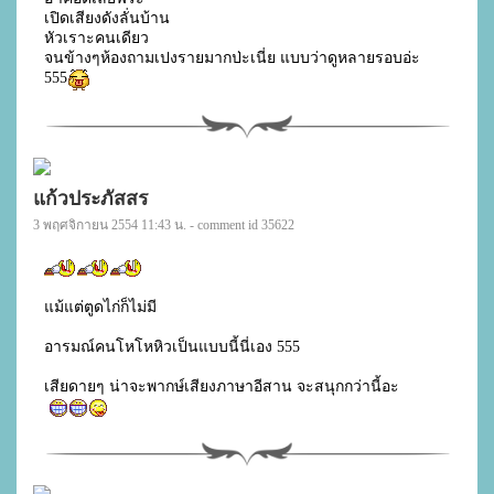
เปิดเสียงดังลั่นบ้าน

หัวเราะคนเดียว

จนข้างๆห้องถามเปงรายมากป่ะเนี่ย แบบว่าดูหลายรอบอ่ะ

555
แก้วประภัสสร
3 พฤศจิกายน 2554 11:43 น. - comment id 35622
แม้แต่ตูดไก่ก็ไม่มี

อารมณ์คนโหโหหิวเป็นแบบนี้นี่เอง 555

เสียดายๆ น่าจะพากษ์เสียงภาษาอีสาน จะสนุกกว่านี้อะ
