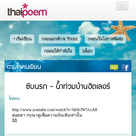
หน้าแรก
กลอน
+ เริ่มเขียน
กลอนอกหัก & รักเธอ
กลอนในโอกาสพิเศษ
เรื่องสั้น นิยาย
กลอนให้กำลังใจ
บล็อก
ตามใจคนเขียน
บล็อก
สมาชิก
ซับนรก - น้ำท่วมบ้านฮิตเลอร์
โคลอน
http://www.youtube.com/watch?v=6k9rJW51xA8

หน้าส่วนตัว
ค่อดฮา กรุณาดูเพื่อความบันเทิงเท่านั้น

อิอิ				