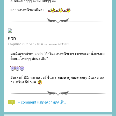
สวดยอดๆๆๆๆ เอามาอีกๆๆ อิอิ 

อยากเหงหน้าคนคิดง่ะ...
ลชร
4 พฤศจิกายน 2554 12:03 น. - comment id 35723
คนคิดเขาฝากบอกว่า "ถ้าใครเหงหน้าเขา เขาจะเผานั่งยางมะ
ต็อย...โหดๆๆ อ่ะนะเฮีย"

ฮิตเลอร์ มีอีกหลายเวอร์ชั่นนะ ลองหาดูค่อดตลกทุกอันเลย คล
ายเครียดดีนักแล 
+ comment แสดงความคิดเห็น