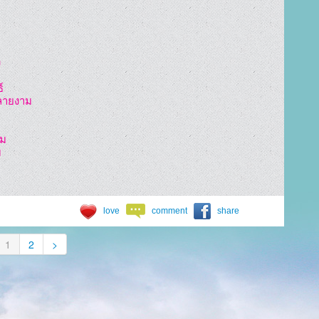




ลายงาม

ม



 
love
comment
share
1
2
>