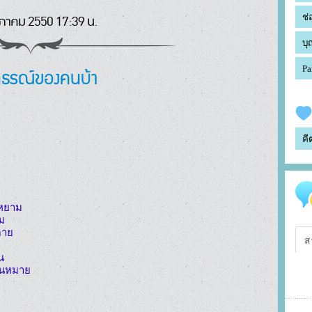
าคม 2550 17:39 น.
ช่
บุ
ทธรณ์ของคนบ้า
Pa
คี
หยาม



าย

ส


่นหมาย
