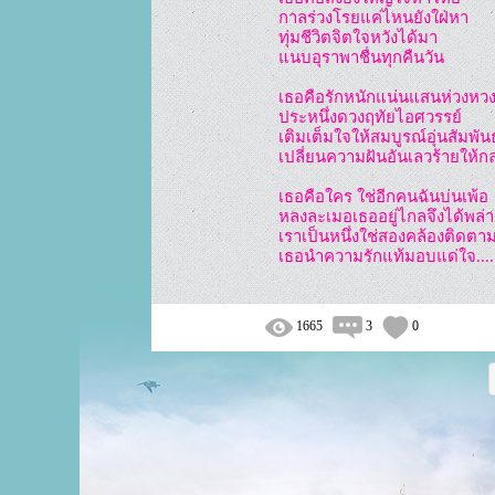
กาลร่วงโรยแค่ไหนยังใฝ่หา

ทุ่มชีวิตจิตใจหวังได้มา

แนบอุราพาชื่นทุกคืนวัน

เธอคือรักหนักแน่นแสนห่วงหวง
ประหนึ่งดวงฤทัยไอศวรรย์

เติมเต็มใจให้สมบูรณ์อุ่นสัมพันธ์
เปลี่ยนความฝันอันเลวร้ายให้ก
เธอคือใคร ใช่อีกคนฉันบ่นเพ้อ

หลงละเมอเธออยู่ไกลจึงได้พล่า
เราเป็นหนึ่งใช่สองคล้องติดตาม
เธอนำความรักแท้มอบแด่ใจ....
1665
3
0