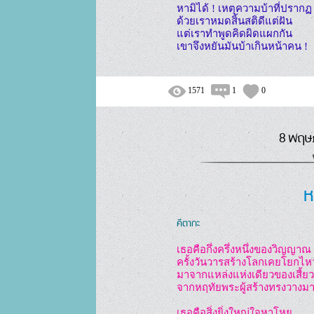
หามิได้ ! เหตุความบ้าที่ปรากฏ

ด้วยเราหมดสิ้นสติดีแต่ฝัน

แต่เราทำพูดคิดผิดแผกกัน

เขาจึงหยันมันบ้าเกินหน้าคน !
1571
1
0
8 พฤษภ
ห
คีตากะ
เธอคือกึ่งครึ่งหนึ่งของวิญญาณ

ครั้งวันวารสร้างโลกเคยโยกไหว
มาจากแหล่งแห่งเดียวของเสี้ยว
จากหฤทัยพระผู้สร้างทรงวางมา
เธอคือสิ่งยิ่งใหญ่ใจหาโหย
