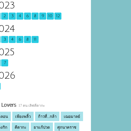
023
2
3
4
6
8
9
10
12
024
3
4
6
8
11
025
7
026
Lovers
17 คน เลิฟคีตากะ
คลอน
เพียงพลิ้ว
ก้าวที่...กล้า
เฌอมาลย์
องกิก
คีตากะ
ยาแก้ปวด
ศุุภนาคราช