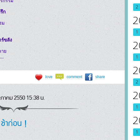
ตรกรรม

2
รึก
2
รม

1
ร์ขลัง
2
าย

..
1
2
love
comment
share
2
2
ภาคม 2550 15:38 น.
1
ช้าก่อน !
2
1