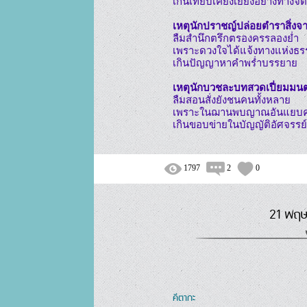
เกินเทียบเคียงเยี่ยงอย่างทางจิ
เหตุนักปราชญ์ปล่อยตำราสิ่งจา
ลืมสำนึกตรึกตรองครรลองย่ำ

เพราะดวงใจได้แจ้งทางแห่งธร
เกินปัญญาหาคำพร่ำบรรยาย

เหตุนักบวชละบทสวดเปี่ยมมนต
ลืมสอนสั่งยังชนคนทั้งหลาย

เพราะในฌานพบญาณอันแยบค
เกินขอบข่ายในบัญญัติอัศจรรย์.
1797
2
0
21 พฤษ
คีตากะ