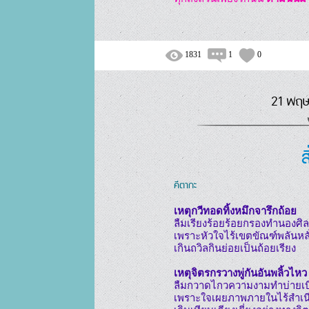
1831
1
0
21 พฤษ
ส
คีตากะ
เหตุกวีทอดทิ้งหมึกจารึกถ้อย
ลืมเรียงร้อยร้อยกรองทำนองศิลป
เพราะหัวใจไร้เขตขัณฑ์พลันหลั่
เกินถวิลกินย่อยเป็นถ้อยเรียง

เหตุจิตรกรวางพู่กันอันพลิ้วไหว
ลืมกวาดไกวความงามทำบ่ายเบี่
เพราะใจเผยภาพภายในไร้สำเนี