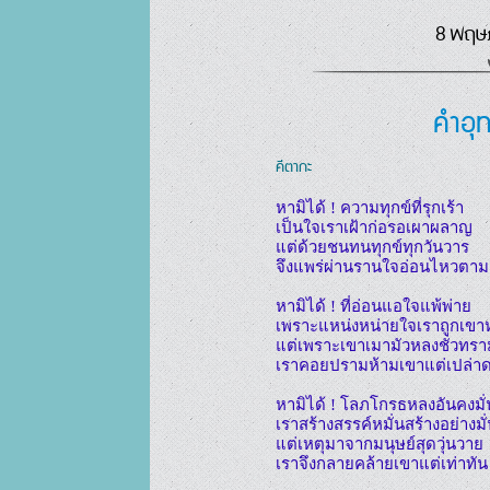
8 พฤษภ
คำอุ
คีตากะ
หามิได้ ! ความทุกข์ที่รุกเร้า

เป็นใจเราเฝ้าก่อรอเผาผลาญ

แต่ด้วยชนทนทุกข์ทุกวันวาร

จึงแพร่ผ่านรานใจอ่อนไหวตาม

หามิได้ ! ที่อ่อนแอใจแพ้พ่าย

เพราะแหน่งหน่ายใจเราถูกเขา
แต่เพราะเขาเมามัวหลงชั่วทราม
เราคอยปรามห้ามเขาแต่เปล่าด
หามิได้ ! โลภโกรธหลงอันคงมั่น
เราสร้างสรรค์หมั่นสร้างอย่างมั
แต่เหตุมาจากมนุษย์สุดวุ่นวาย

เราจึงกลายคล้ายเขาแต่เท่าทัน
