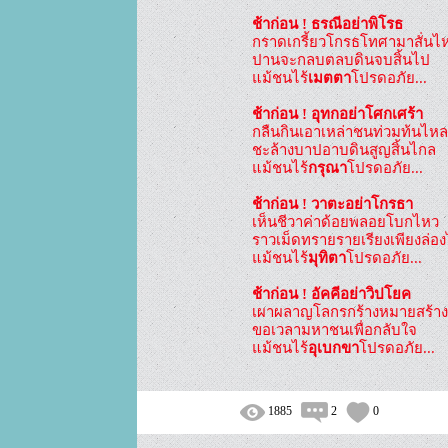
ช้าก่อน ! ธรณีอย่าพิโรธ
กราดเกรี้ยวโกรธโทศามาสั่นไห
ปานจะกลบตลบดินจบสิ้นไป

แม้ชนไร้
เมตตา
โปรดอภัย...

ช้าก่อน ! อุทกอย่าโศกเศร้า
กลืนกินเอาเหล่าชนท่วมท้นไหล

ชะล้างบาปอาบดินสูญสิ้นไกล

แม้ชนไร้
กรุณา
โปรดอภัย...

ช้าก่อน ! วาตะอย่าโกรธา
เห็นชีวาค่าด้อยพลอยโบกไหว

ราวเม็ดทรายรายเรียงเพียงล่อง
แม้ชนไร้
มุทิตา
โปรดอภัย...

ช้าก่อน ! อัคคีอย่าวิปโยค
เผาผลาญโลกรกร้างหมายสร้างใ
ขอเวลามหาชนเพื่อกลับใจ

แม้ชนไร้
อุเบกขา
โปรดอภัย...
1885
2
0