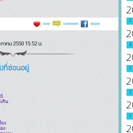
2
1
love
comment
share
2
ภาคม 2550 15:52 น.
3
2
ิ่งที่ซ่อนอยู่
1
2
7
์

งริน

2
1
ยง

2
ยง
