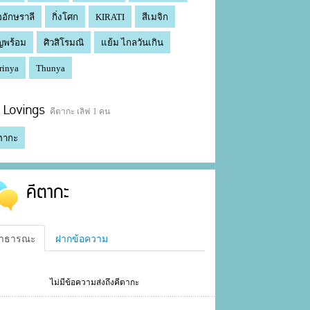
ออักษราลี
กิ่งโศก
KIRATI
สีเมจิก
ญพร้อม
ศิวสิโรมณิ
แย้ม ไกลวันเกิน
rinya
Thunya
Lovings
คีตากะ เลิฟ 1 คน
ตากะ
คีตากะ
าธารณะ
ฝากข้อความ
ไม่มีข้อความส่งถึงคีตากะ