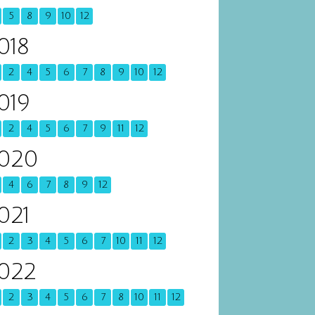
5
8
9
10
12
018
2
4
5
6
7
8
9
10
12
019
2
4
5
6
7
9
11
12
020
4
6
7
8
9
12
021
2
3
4
5
6
7
10
11
12
022
2
3
4
5
6
7
8
10
11
12