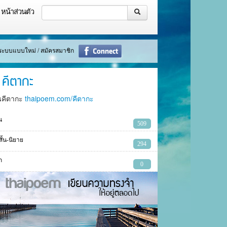
หน้าส่วนตัว
ู่ระบบแบบใหม่ / สมัครสมาชิก
คีตากะ
นคีตากะ
thaipoem.com/คีตากะ
น
509
งสั้น-นิยาย
294
ก
0