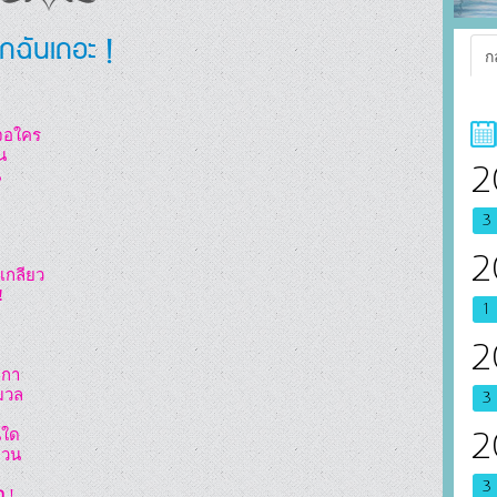
ักฉันเถอะ !
ก
2
3
2
กลียว

!
1
2
กา

มวล

3
ใด

2
วน

3
า 