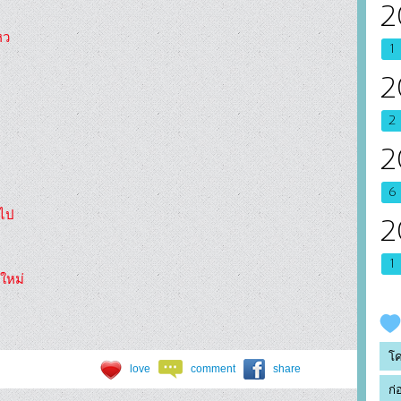
2
ว

1
2
2
2
6
ไป

2
1
หม่

โ
love
comment
share
ก่