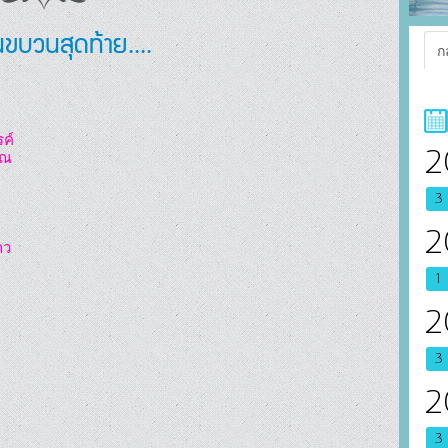
ขบวนสุดท้าย....
ก
์

2
ณ

3
2
ว

1
2
3
2
3