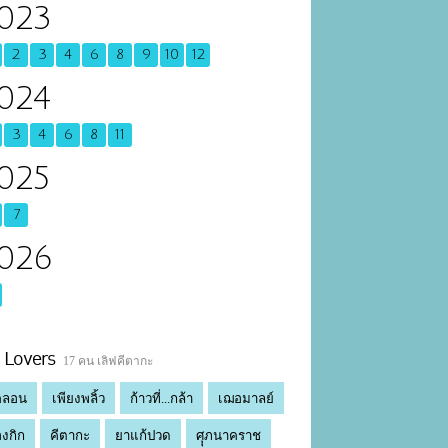
023
2
3
4
6
8
9
10
12
024
3
4
6
8
11
025
7
026
Lovers
17 คน เลิฟคีตากะ
คลอน
เพียงพลิ้ว
ก้าวที่...กล้า
เฌอมาลย์
องกิก
คีตากะ
ยาแก้ปวด
ศุุภนาคราช