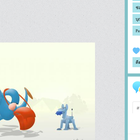
ช่
บุ
Pa
คี
ส