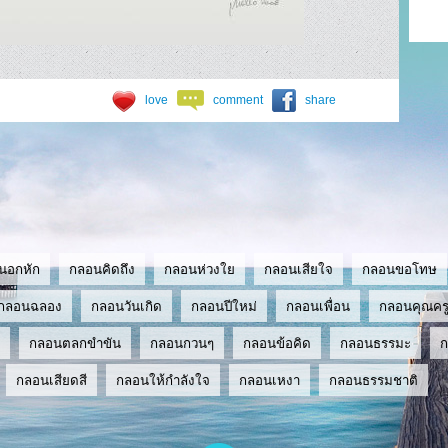
love
comment
share
นอกหัก
กลอนคิดถึง
กลอนห่วงใย
กลอนเสียใจ
กลอนขอโทษ
กลอนฉลอง
กลอนวันเกิด
กลอนปีใหม่
กลอนเพื่อน
กลอนคุณคร
กลอนตลกขำขัน
กลอนกวนๆ
กลอนข้อคิด
กลอนธรรมะ
กลอนเสียดสี
กลอนให้กำลังใจ
กลอนเหงา
กลอนธรรมชาติ