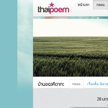
หน้าแรก
กลอน
บ้านของคีตากะ
กลอน
เรื่องสั้น-นิยาย
28 มก