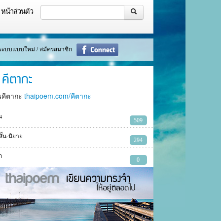
หน้าส่วนตัว
ู่ระบบแบบใหม่ / สมัครสมาชิก
คีตากะ
นคีตากะ
thaipoem.com/คีตากะ
น
509
งสั้น-นิยาย
294
ก
0