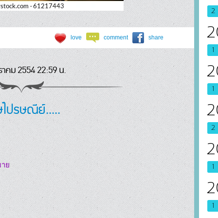
2
2
love
comment
share
1
2
ราคม 2554 22:59 น.
1
ษไปรษณีย์.....
2
2
2
าย

1
2
1