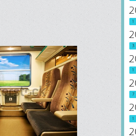
2
1
2
3
2
1
2
7
2
1
2