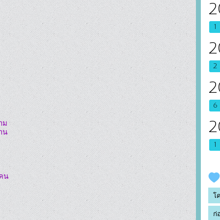
2
1
2
2
2
6
2
ม

น

1
คน

โ
ก่