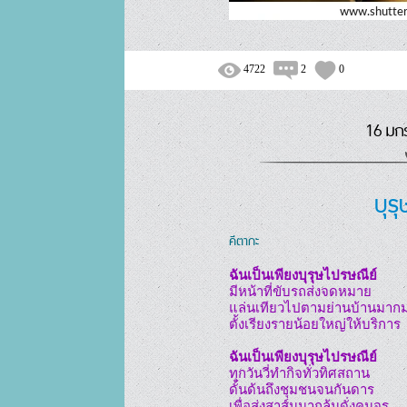
4722
2
0
16 มก
บุรุ
คีตากะ
ฉันเป็นเพียงบุรุษไปรษณีย์
มีหน้าที่ขับรถส่งจดหมาย

แล่นเทียวไปตามย่านบ้านมากม
ตั้งเรียงรายน้อยใหญ่ให้บริการ

ฉันเป็นเพียงบุรุษไปรษณีย์
ทุกวันวี่ทำกิจทั่วทิศสถาน

ดั้นด้นถึงชุมชนจนกันดาร

เพื่อส่งสาส์นมากล้นดั่งคนจร
