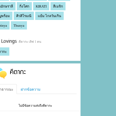
ออักษราลี
กิ่งโศก
KIRATI
สีเมจิก
ญพร้อม
ศิวสิโรมณิ
แย้ม ไกลวันเกิน
rinya
Thunya
Lovings
คีตากะ เลิฟ 1 คน
ตากะ
คีตากะ
าธารณะ
ฝากข้อความ
ไม่มีข้อความส่งถึงคีตากะ