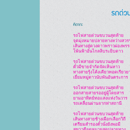
รถด่วน
คีตากะ
รถไฟสายด่วนขบวนสุดท้าย

จุดมุ่งหมายปลายทางหว่างสวรรค
เส้นทางสู่ดวงดาวพราวผ่องพรร
โพ้นฟ้าอันไกลลิบระยิบดาว

รถไฟสายด่วนขบวนสุดท้าย

ตั๋วมีขายจำกัดจัดเหินหาว

ทางสายรุ้งโค้งเคียวทอดเรียวยา
เยี่ยมหมู่ดาวนับพันอันตระการ

รถไฟสายด่วนขบวนสุดท้าย

ออกสายสายรออยู่ผู้โดยสาร

ยามอาทิตย์ทอแสงแห่งวันวาร

รถเคลื่อนผ่านจากท่าสถานี

รถไฟสายด่วนขบวนสุดท้าย

เส้นทางสายช้างเผือกเลือกวิถี

เตรียมสำรองตั๋วนั่งยังพอมี
