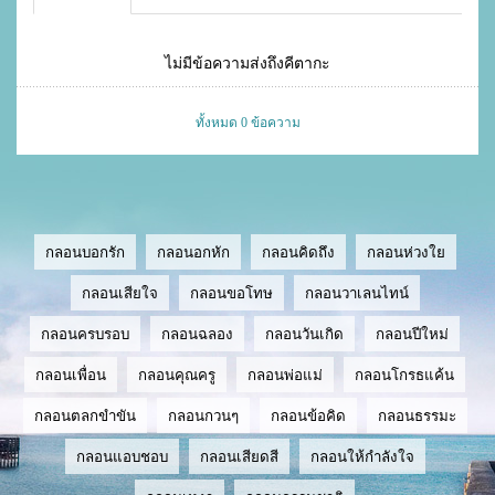
ไม่มีข้อความส่งถึงคีตากะ
ทั้งหมด 0 ข้อความ
กลอนบอกรัก
กลอนอกหัก
กลอนคิดถึง
กลอนห่วงใย
กลอนเสียใจ
กลอนขอโทษ
กลอนวาเลนไทน์
กลอนครบรอบ
กลอนฉลอง
กลอนวันเกิด
กลอนปีใหม่
กลอนเพื่อน
กลอนคุณครู
กลอนพ่อแม่
กลอนโกรธแค้น
กลอนตลกขำขัน
กลอนกวนๆ
กลอนข้อคิด
กลอนธรรมะ
กลอนแอบชอบ
กลอนเสียดสี
กลอนให้กำลังใจ