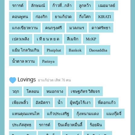
รการต์
ลักษมณ์
ก้าวที่...กล้า
ลูกหว้า
เฌอมาลย์
คอนพูทน
ก่องกิก
ยาแก้ปวด
กิ่งโศก
KIRATI
แกงเขียวหวาน
คนกรุงศรี
มวลภมร
ดาวศรัทธา
เปลวเพลิง
เ ที ย น ห ย ด
สีเมจิก
Mr.KP
แย้ม ไกลวันเกิน
Phaiphat
Bankok
Daosaddha
น้ำตาล หวาน
Parinya
Lovings
ยาแก้ปวด เลิฟ 76 คน
วฤก
โคลอน
หมอกจาง
เชษฐภัทร วิสัยจร
เพียงพลิ้ว
อัลมิตรา
น้ำ
ผู้หญิงไร้เงา
พี่ดอกแก้ว
แทนคุณแทนไท
แก้วประเสริฐ
กุ้งหนามแดง
แมงกุ๊ดจี่
ประภัสสุทธ
รการต์
บินเดี่ยวหมื่นลี้
ร้อยฝัน