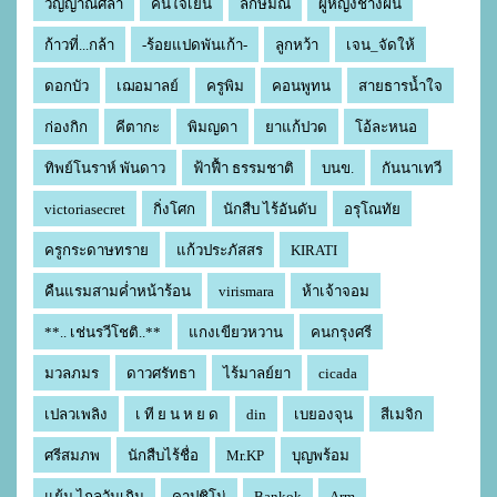
วิญญาณศิลา
คนใจเย็น
ลักษมณ์
ผู้หญิงช่างฝัน
ก้าวที่...กล้า
-ร้อยแปดพันเก้า-
ลูกหว้า
เจน_จัดให้
ดอกบัว
เฌอมาลย์
ครูพิม
คอนพูทน
สายธารน้ำใจ
ก่องกิก
คีตากะ
พิมญดา
ยาแก้ปวด
โอ้ละหนอ
ทิพย์โนราห์ พันดาว
ฟ้าฟื้า ธรรมชาติ
บนข.
กันนาเทวี
victoriasecret
กิ่งโศก
นักสืบ ไร้อันดับ
อรุโณทัย
ครูกระดาษทราย
แก้วประภัสสร
KIRATI
คืนแรมสามค่ำหน้าร้อน
virismara
ห้าเจ้าจอม
**.. เช่นรวีโชติ..**
แกงเขียวหวาน
คนกรุงศรี
มวลภมร
ดาวศรัทธา
ไร้มาลย์ยา
cicada
เปลวเพลิง
เ ที ย น ห ย ด
din
เบยองจุน
สีเมจิก
ศรีสมภพ
นักสืบไร้ชื่อ
Mr.KP
บุญพร้อม
แย้ม ไกลวันเกิน
คาปูชิโน่
Bankok
Arm