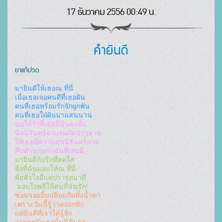
17 ธันวาคม 2556 00:49 น.
คำยินดี
ยาแก้ปวด
มายินดีให้เธอณ.ที่นี่
เมื่อเธอเจอคนดีที่เธอฝัน
คนที่เธอพร้อมรักจักผูกพัน
คนที่เธอใฝ่ฝันมาแสนนาน
ขอให้รักที่เธอมีนั่นคงมั่น
นิจนิรันดร์จวบจนกัลปาวสาน
ให้เธอมีความสุขนิรันดร์กาล
สืบตำนานรักฉันที่เคยมี
มายินดีกับรักที่สดใส
สิ่งที่ฉันมอบให้ณ.ที่นี่
คือหัวใจมีแค่ปรารถนาดี
 มอบใจพลีให้คนที่ฉันรัก!
ช่อนรอยยิ้มปลิ่มแก้มทั้งน้ำตา
เพราะวันนี้รู้ว่าคงอกหัก
แต่ยินดีที่เราได้รู้จัก