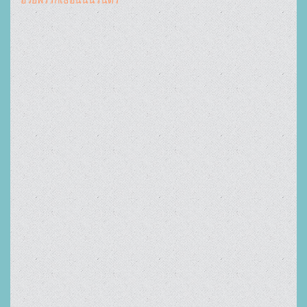
อวยพรรักเธอนั้นนิรันดร