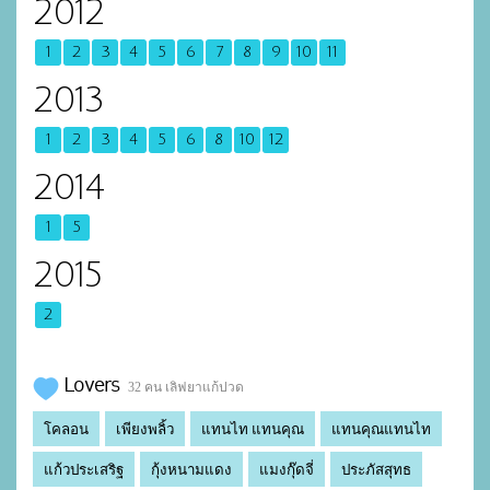
2012
1
2
3
4
5
6
7
8
9
10
11
2013
1
2
3
4
5
6
8
10
12
2014
1
5
2015
2
Lovers
32 คน เลิฟยาแก้ปวด
โคลอน
เพียงพลิ้ว
แทนไท แทนคุณ
แทนคุณแทนไท
แก้วประเสริฐ
กุ้งหนามแดง
แมงกุ๊ดจี่
ประภัสสุทธ