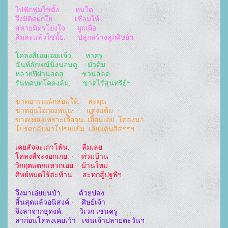
ไปฟักฟูมไข่ตั้ง.       หนใด
จึงมิคิดผูกใย.          เชื่อมให้
สหายมิตรโยงใจ.     ผูกเผื่อ
ลืมละแล้วใช่มั้ย.      ปลูกสร้างลูกศิษย์ฯ
โคลงสี่เอยเอ่ยเเจ้ว.      หาครู
ฉันท์ลักษณ์นิ่งนอนดู.    มั่วต้ม
หลายปีผ่านอดสู.        ชวนสลด
รันทดบทโคลงล้ม.      ขาดไร้สุนทรีย์ฯ
ขาดอารมณ์กล่อมให้.    ละมุน
ขาดอุ่นไอกองหนุน.      แต่งแต้ม
ขาดเพลงเพราะเจืิอจุน. เอื้ิอนเอ่ย. โคลงนา
โปรดกลับมาโปรยแย้ม. เอ่ยแต้มสีสรรฯ
เคยสัจจะเก่าโพ้น.      ลืมเลย
โคลงสี่จะงอกเกย.      ท่วมบ้าน
วิกฤตแตกแหวกเอย.   บ้านใหม่
ศิษย์หมดไร้สะท้าน.    สะทกสู้ปฐพีฯ
จึงมาเอ่ยบ่นบ้า.        ด้วยปลง
สิ้นสุดแล้วอนิสงค์.     ศิษย์เจ้า
จึงลาจากธุดงค์.        วิเวก เช่นครู
ลาก่อนโคลงเคยเว้า   เช่นเจ้าปลายตะวันฯ