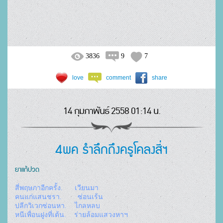
3836
9
7
love
comment
share
14 กุมภาพันธ์ 2558 01:14 น.
4พค รำลึกถึงครูโคลงสี่ฯ
ยาแก้ปวด
สี่พฤษภาอีกครั้ง.      เวียนมา
คนแก่แสนชรา.        ซ่อนเร้น
ปลีกวิเวกซ่อนหา.    ไกลหลบ
หนีเพื่อนฝูงที่เต้น.    ร่ายล้อมแสวงหาฯ