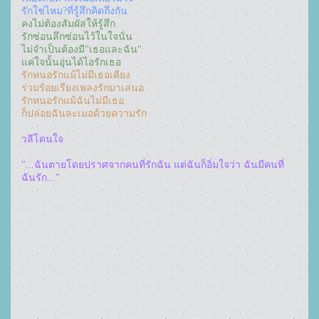
รักใช่ไหม?ที่รู้สึกคิดถึงกัน
คงไม่ต้องสัมผัสให้รู้สึก
รักซ่อนลึกซ่อนไว้ในใจนั่น
ไม่จำเป็นต้องมี"เธอและฉัน"
แค่ใจนั้นอุ่นได้ไอรักเธอ
รักหนอรักแม้ไม่มีเธอเคียง
ร่วมร้อยเรียงเพลงรักมาเสนอ
รักหนอรักแม้ฉันไม่มีเธอ
ก็ปล่อยฉันละเมอด้วยความรัก
วลีโดนใจ
"...ฉันตายโดยปราศจากคนที่รักฉัน แต่ฉันก็อิ่มใจว่า ฉันมีคนที่
ฉันรัก..."