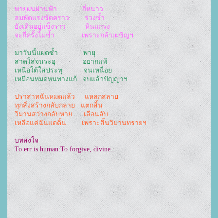
พายุฝนผ่านฟ้า             กี่หนาว
ลมพัดแรงซัดคราว        ร่วงซ้ำ
ยังเดินอยู่แข็งราว          หินแกร่ง
จะกี่ครั้งไม่ช้ำ              เพราะกล้าเผชิญฯ
มาวันนี้แผดซ้ำ             พายุ
สาดใส่จนระอุ              อยากแพ้
เหนือใต้ใส่ประทุ           จนเหนื่อย
เหมือนหมดหนทางแก้   จบแล้วปัญญาฯ
ปราสาทฉันหมดแล้ว     แหลกสลาย
ทุกสิ่งสร้างกลับกลาย   แตกสิ้น
วิมานสว่างกลับหาย      เลือนลับ
เหลือแค่ฉันแดดิ้น        เพราะสิ้นวิมานทรายฯ
บทส่งใจ
To err is human:To forgive, divine..