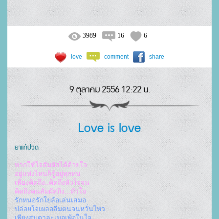
3989
16
6
love
comment
share
9 ตุลาคม 2556 12:22 น.
Love is love
ยาแก้ปวด
หากใช้ใจสัมผัสได้ด้วยใจ
อยู่แห่งไหนก็รู้อยู่ทุกหน
เพียงคิดถึง..คิดถึงหัวใจจน
คิดถึงคนสัมผัสถึง...หัวใจ
รักหนอรักใยล้อเล่นเสมอ
ปล่อยใจเผลอลืมตนจนหวั่นไหว
เพียงสบตาละเมอเพ้อในใจ