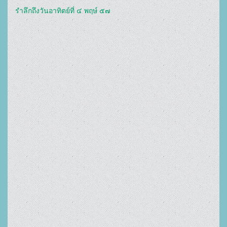
รำลึกถึงวันอาทิตย์ที่ ๔ พฤษ์ ๕๗