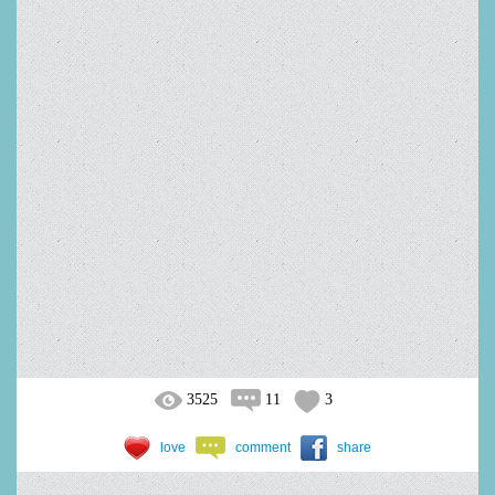
3525
11
3
love
comment
share