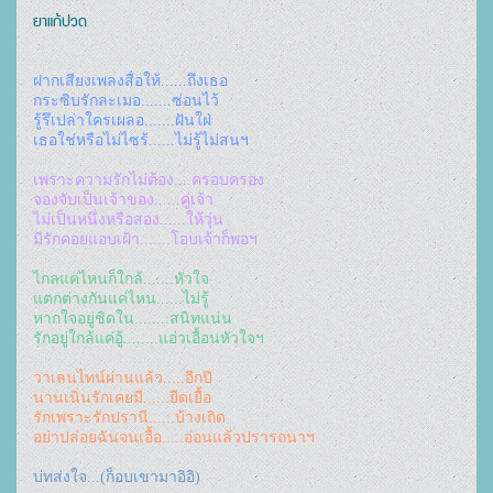
ยาแก้ปวด
ฝากเสียงเพลงสื่อให้......ถึงเธอ
กระซิบรักละเมอ.......ซ่อนไว้
รู้รึเปล่าใครเผลอ.......ฝันใฝ่
เธอใช่หรือไม่ไซร้......ไม่รู้ไม่สนฯ
เพราะความรักไม่ต้อง....ครอบครอง
จองจับเป็นเจ้าของ......คู่เจ้า
ไม่เป็นหนึ่งหรือสอง......ให้วุ่น
มีรักคอยแอบเฝ้า.......โอบเจ้าก็พอฯ
ไกลแค่ไหนก็ใกล้.......หัวใจ
แตกต่างกันแค่ไหน......ไม่รู้
หากใจอยู่ชิดใน........สนิทแน่น
รักอยู่ใกล้แค่อู้........แอ่วเอื้อนหัวใจฯ
วาเลนไทน์ผ่านแล้ว.....อีกปี
นานเนิ่นรักเคยมี......ยืดเยื้อ
รักเพราะรักปรานี......บ้างเถิด
อย่าปล่อยฉันจนเอื้อ.....อ่อนแล้วปรารถนาฯ
บ่ทส่งใจ...(ก็อบเขามาอิอิ)