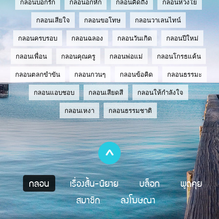
กลอนบอกรัก
กลอนอกหัก
กลอนคิดถึง
กลอนห่วงใย
กลอนเสียใจ
กลอนขอโทษ
กลอนวาเลนไทน์
กลอนครบรอบ
กลอนฉลอง
กลอนวันเกิด
กลอนปีใหม่
กลอนเพื่อน
กลอนคุณครู
กลอนพ่อแม่
กลอนโกรธแค้น
กลอนตลกขำขัน
กลอนกวนๆ
กลอนข้อคิด
กลอนธรรมะ
กลอนแอบชอบ
กลอนเสียดสี
กลอนให้กำลังใจ
กลอนเหงา
กลอนธรรมชาติ
กลอน
เรื่องสั้น-นิยาย
บล็อก
พูดคุย
สมาชิก
ลงโฆษณา