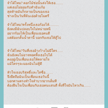
จำได้ไหม? ดอกไม้ช่อนั้นส่งให้เธอ........

แต่เธอไม่ยอมรับทำฉันเก้อ

สุดท้ายมันก็กลายเป็นของเธอ

ช่างเป็นวันที่ล้นเอ่อด้วยไมตรี

จำได้ไหม?ครั้งหนึ่งเธอร้องไห้..........

ยังคงมีฉันปลอบใจไม่หน่ายหนี

อยากร้องไห้เป็นเพื่อนเธอคนดี

แต่ต้องกลั้นน้ำตานี้ บอกกับเธอให้สู้ไป

จำได้ไหม?วันที่เธออ้างว้างไม่มีใคร......

ฉันยังคงไม่อาจทอดทิ้งเธอไปได้

คงอยู่เป็นเพื่อนเธอให้คลายใจ

แม้ใครๆจะมองฉันไม่สู้ดี

หัวใจเธอบริสุทธิ์และใสซื่อ........

จึงยึดถือฉันเป็นเพื่อนเธอวันนี้

บอกตามตรงทำใจลำบากยากเต็มที

ต้องฝืนใจเป็นเพื่อนกับเธอคนแสนดี ทั้งที่ใจมันไหวเกิน.......
