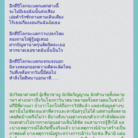
อีกสี่ปีโลกจะแตกแตกต่างนี้

จะไม่มีเธอฉันนั้นส่งเสียง

เอ่ยคำรักซักถามตามเดินเคียง

ไร้เธอเกี่ยงงอนกันฉันง้อเธอ

อีกสี่ปีโลกจะแตกว่าแปลกไหม

ลองถามไถ่ผู้รู้อยู่เสมอ

ฝากปัญหาน่าครุ่นคิดจิตละเมอ

หากขาดเธอขาดฉันนั้นป็นไร

อีกสี่ปีโลกจะแตกแจกแจงบอก

มิลวงหลอกออกความคิดจะผิดไหม

วันที่เหลือจากวันนี้มีต่อไป

นักวิทยาศาสตร์ ผู้เชี่ยวชาญ นักจิตวิญญาณ นักทำนายทั้งหลาย 
ฯลฯ ต่างกล่าวถึงวันโลกกาวินาศมาหลายครั้งหลายคนในช่วงไ
ม่กี่ปีที่ผ่านมา บ้างว่าโลกใกล้ถึงการวิบัติแล้ว แหล่งข้อมูลต่างๆเ
หล่านั้นไม่ชัดเจนเท่าที่ควรและหาข้อสรุปไม่ได้ แต่ท่านทั้งหลาย
เคยคิดบ้างหรือไม่ว่า มีบางสิ่งบางอย่างรอบๆตัวเรากำลังผิดแปล
กแตกต่างไปจากกาลก่อนอย่างเห็นได้ชัด จนสามารถรู้สึกได้ แล
ะบางเหตุการณ์ได้เกิดขึ้นจริงแล้ว บางเหตุการณ์นำมาสร้างเป็น
ภาพยนต์ บางเหตุการณ์อยู่ระหว่างการเฝ้าระวังเช่น สึนามิ แผ่น