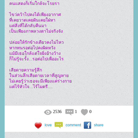
คนแสดงก็เริ่มใกล้จะโรยรา

ไขว่คว้าไปคงได้เพียงอากาศ

ที่เคยวาดเคยฝันเคยใฝ่หา

แต่สิ่งที่ได้กลับคืนมา

เป็นเพียงภาพลวงตาไม่จริงจัง

ปล่อยให้รักข้างเดียวคงไม่ไหว

หากทนรอต่อไปคงผิดหวัง

แม้มีเธอใกล้แต่ใจยิ่งอ้างว้าง

ก็ไม่รู้จะรั้ง...รอต่อไปเพื่ออะไร

เสียดายความรู้สึก

ในส่วนลึกเสียดายเวลาที่สูญหาย

ไม่เคยรู้ว่าเธอจะมีเพียงแค่ร่างกาย

2536
1
0
love
comment
share