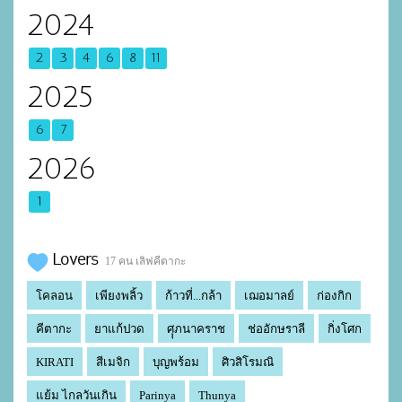
2024
2
3
4
6
8
11
2025
6
7
2026
1
Lovers
17 คน เลิฟคีตากะ
โคลอน
เพียงพลิ้ว
ก้าวที่...กล้า
เฌอมาลย์
ก่องกิก
คีตากะ
ยาแก้ปวด
ศุุภนาคราช
ช่ออักษราลี
กิ่งโศก
KIRATI
สีเมจิก
บุญพร้อม
ศิวสิโรมณิ
แย้ม ไกลวันเกิน
Parinya
Thunya