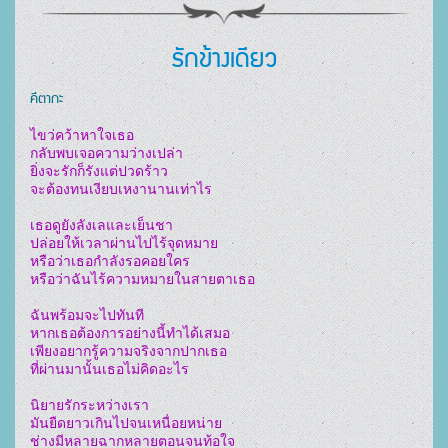
รักข้างเดียว
คีตากะ
ไขว่คว้าหาใจเธอ

กลับพบเจอความว่างเปล่า

ยิ่งจะรักก็รังแต่ปวดร้าว

จะต้องทนเงียบเหงานานเท่าไร

เธอดูยังลังเลและเย็นชา

ปล่อยให้เวลาผ่านไปไร้จุดหมาย

หรือว่าเธอกำลังรอคอยใคร

หรือว่าฉันไร้ความหมายในสายตาเธอ

ฉันพร้อมจะไปทันที

หากเธอต้องการอย่างนี้ทำได้เสมอ

เพียงอยากรู้ความจริงจากปากเธอ

ที่ผ่านมานั้นเธอไม่คิดอะไร

นิยายรักระหว่างเรา

มันยืดยาวเกินไปจนเหนื่อยหน่าย

ช่างมีหลายฉากหลายตอนจนท้อใจ
