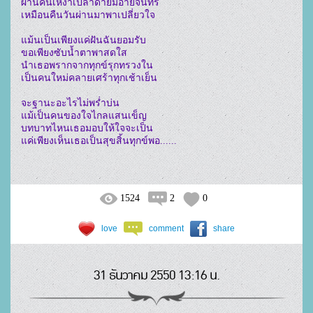
ผ่านคืนเหงาเปล่าดายมิอายจันทร์

เหมือนคืนวันผ่านมาพาเปลี่ยวใจ

แม้นเป็นเพียงแค่ฝันฉันยอมรับ

ขอเพียงซับน้ำตาพาสดใส

นำเธอพรากจากทุกข์รุกทรวงใน

เป็นคนใหม่คลายเศร้าทุกเช้าเย็น

จะฐานะอะไรไม่พร่ำบ่น

แม้เป็นคนของใจไกลแสนเข็ญ

บทบาทไหนเธอมอบให้ใจจะเป็น

1524
2
0
love
comment
share
31 ธันวาคม 2550 13:16 น.