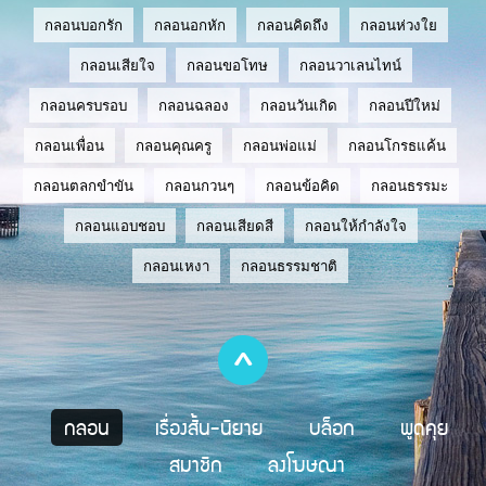
กลอนบอกรัก
กลอนอกหัก
กลอนคิดถึง
กลอนห่วงใย
กลอนเสียใจ
กลอนขอโทษ
กลอนวาเลนไทน์
กลอนครบรอบ
กลอนฉลอง
กลอนวันเกิด
กลอนปีใหม่
กลอนเพื่อน
กลอนคุณครู
กลอนพ่อแม่
กลอนโกรธแค้น
กลอนตลกขำขัน
กลอนกวนๆ
กลอนข้อคิด
กลอนธรรมะ
กลอนแอบชอบ
กลอนเสียดสี
กลอนให้กำลังใจ
กลอนเหงา
กลอนธรรมชาติ
กลอน
เรื่องสั้น-นิยาย
บล็อก
พูดคุย
สมาชิก
ลงโฆษณา