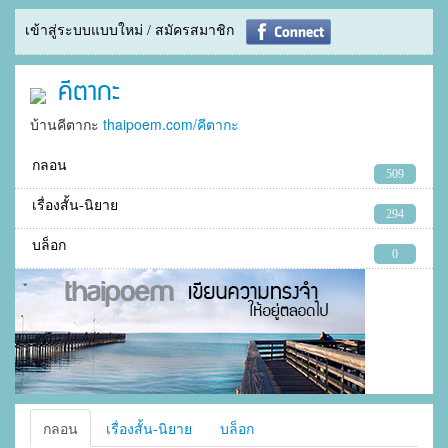
เข้าสู่ระบบแบบใหม่ / สมัครสมาชิก
คีตากะ
บ้านคีตากะ
thaipoem.com/คีตากะ
กลอน
509
เรื่องสั้น-นิยาย
294
บล็อก
0
กลอน
เรื่องสั้น-นิยาย
บล็อก