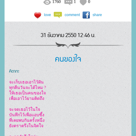
1760
1
0
love
comment
share
31 ธันวาคม 2550 12:46 น.
คนของใจ
คีตากะ
จะเก็บเธอเอาไว้ฝัน

ทุกคืนวันจะได้ไหม ?

ให้เธอเป็นคนของใจ

เพื่อเอาไว้ยามคิดถึง

จะจดเธอไว้ในใจ

บันทึกไว้เพื่อแอบซึ้ง

ที่เคยพบกันครั้งหนึ่ง

ยังตราตรึงในจิตใจ
