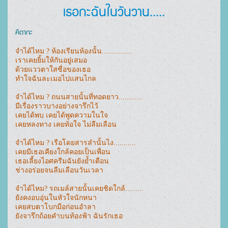
เธอกะฉันในวันวาน.....
คีตากะ
จำได้ไหม ? ห้องเรียนห้องนั้น...............

เราเคยยิ้มให้กันอยู่เสมอ

ด้วยแววตาใสซื่อของเธอ

ทำใจฉันละเมอไปแสนไกล

จำได้ไหม ? ถนนสายนั้นที่ทอดยาว............

มีเรื่องราวบางอย่างจารึกไว้

เคยได้พบ เคยได้พูดความในใจ

เคยหลงทาง เคยท้อใจ ไม่ลืมเลือน

จำได้ไหม ? เรือโดยสารลำนั้นไง...........

เคยมีเธอเคียงใกล้คอยเป็นเพื่อน

เธอเลี้ยงไอศครีมฉันยังย้ำเตือน

ช่างอร่อยจนลืมเลือนวันเวลา

จำได้ไหม? รถเมล์สายนั้นเคยชิดใกล้.........

ยังคงอบอุ่นในหัวใจนักหนา

เคยสบตาโบกมือก่อนอำลา

ยังจารึกถ้อยคำบนท้องฟ้า ฉันรักเธอ
