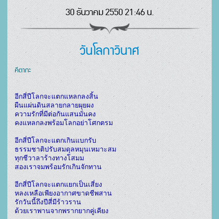
30 ธันวาคม 2550 21:46 น.
วันโลกาวินาศ
คีตากะ
อีกสี่ปีโลกจะแตกแหลกลงสิ้น

ผืนแผ่นดินสลายกลายผุยผง

ความรักที่มีต่อกันแสนมั่นคง

คงแหลกลงพร้อมโลกอย่าโศกตรม

อีกสี่ปีโลกจะแตกเกินแบกรับ

ธรรมชาติปรับสมดุลหมุนเหมาะสม

ทุกชีวาลาร้างทางโสมม

สองเราจมพร้อมรักเกินจักทาน

อีกสี่ปีโลกจะแตกแยกเป็นเสี่ยง

หลงเหลือเพียงอากาศขาดชีพสาน

รักวันนี้ถึงปีสี่มีร้าวราน

ด้วยเราพานจากพรากยากคู่เคียง
