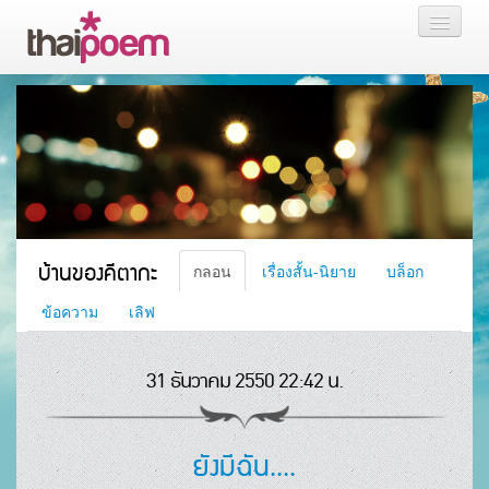
หน้าแรก
กลอน
เรื่องสั้น นิยาย
บล็อก
บ้านของคีตากะ
กลอน
เรื่องสั้น-นิยาย
บล็อก
สมาชิก
ข้อความ
เลิฟ
31 ธันวาคม 2550 22:42 น.
หน้าส่วนตัว
ยังมีฉัน....