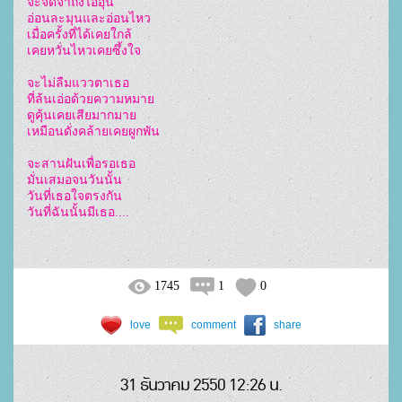
จะจดจำถึงไออุ่น

อ่อนละมุนและอ่อนไหว

เมื่อครั้งที่ได้เคยใกล้

เคยหวั่นไหวเคยซึ้งใจ

จะไม่ลืมแววตาเธอ

ที่ล้นเอ่อด้วยความหมาย

ดูคุ้นเคยเสียมากมาย

เหมือนดั่งคล้ายเคยผูกพัน

จะสานฝันเพื่อรอเธอ

มั่นเสมอจนวันนั้น

วันที่เธอใจตรงกัน

1745
1
0
love
comment
share
31 ธันวาคม 2550 12:26 น.