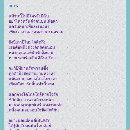
คีตากะ
แม้วันนี้ไม่มีใครยังมีฉัน

อย่าไหวหวั่นคำคนบ่นเพ้อหา

แค่วิหคนกเพ้อละเมอมา

เพียงวาจาลอยลมอย่าตรมตรอม

ถึงปีเก่าปีใหม่ใจคิดถึง

เธอคือหนึ่งดวงจิตคิดถนอม

หมายดูแลแท้นักรักจึงยอม

หากเธอพร้อมยินดีฉันปรีดา

จะกี่ปีที่ผ่านรักหวานซึ้ง

ทุกคำนึงติดตามยามห่วงหา

แม้นเราต่างห่างไกลไยระอา

เพียงสัจจารักมั่นเท่านั้นพอ

แตกต่างใดไกลใกล้หากใจรัก

ชีวิตจักยาวนานกี่กาลหนอ

พานพบสุขทุกข์เศร้าเหงาทดท้อ

หนึ่งคนพอปลอบใจชิดใกล้กัน

อย่างน้อยมีคนดีเป็นที่รัก

ได้รู้จักสักคนพ้นโศกศัลย์
