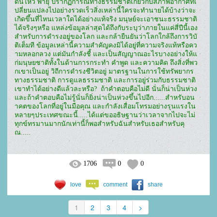
ดินไหว พายุ ปรากฏการณ์ทางธรรมชาติเกี่ยวกับสภาพอากาศที่เ
ปลี่ยนแปลงไปอย่างรวดเร็วสิ่งเหล่านี้ใครจะทำนายได้บ้างว่าจะ
เกิดขึ้นที่ไหนเวลาใดได้อย่างแท้จริง มนุษย์จะเอาชนะธรรมชาติ
ได้จริงๆหรือ แหล่งข้อมูลล่าสุดได้ถึงกับระบุว่าภายในแค่สี่ปีนี้เอง
สำหรับการดำรงอยู่ของโลก และกล้ายืนยันว่าโลกใกล้ถึงการวิบั
ติเต็มที ข้อมูลเหล่านี้ความสำคัญคงมิได้อยู่ที่ความจริงแท้หรือคว
ามหลอกลวง แต่มันกำลังชี้ และเป็นสัญญาณอะไรบางอย่างให้แ
ก่มนุษยชาติทั้งในด้านการกระทำ คำพูด และความคิด ถึงสิ่งที่พว
กเขาเป็นอยู่ วิถีการดำรงชีวิตอยู่ มาตรฐานในการใช้ทรัพยากร
ทางธรรมชาติ การดูแลธรรมชาติ และการอยู่ร่วมกับธรรมชาติ 
เขาทำได้อย่างดีแล้วละหรือ?  ถ้าคำตอบคือไม่ดี นั่นก็น่าเป็นห่วง 
และถ้าคำตอบคือไม่รู้นั่นก็ยิ่งน่าเป็นห่วงขึ้นไปอีก......สำหรับอน
าคตของโลกที่อยู่ในมือคุณ และกำลังเสื่อมโทรมอย่างรุนแรงใน
หลายๆประเทศขณะนี้.....ได้แต่ขออธิษฐานว่าเวลาจากไปจะไม่
ทุกข์ทรมานมากนักเท่านี้ก็พอสำหรับฉันสำหรับเธอสำหรับคุ
ณ.....
1706
0
0
love
comment
share
1
2
3
4
>