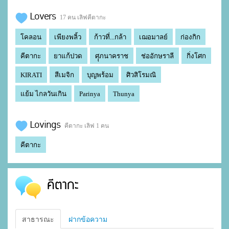
Lovers
17 คน เลิฟคีตากะ
โคลอน
เพียงพลิ้ว
ก้าวที่...กล้า
เฌอมาลย์
ก่องกิก
คีตากะ
ยาแก้ปวด
ศุุภนาคราช
ช่ออักษราลี
กิ่งโศก
KIRATI
สีเมจิก
บุญพร้อม
ศิวสิโรมณิ
แย้ม ไกลวันเกิน
Parinya
Thunya
Lovings
คีตากะ เลิฟ 1 คน
คีตากะ
คีตากะ
สาธารณะ
ฝากข้อความ