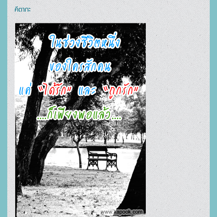
คีตากะ