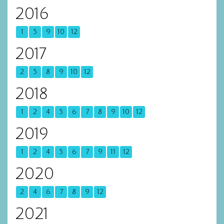
2016
1
5
9
10
12
2017
2
5
8
9
10
12
2018
1
2
4
5
6
7
8
9
10
12
2019
1
2
4
5
6
7
9
11
12
2020
2
4
6
7
8
9
12
2021