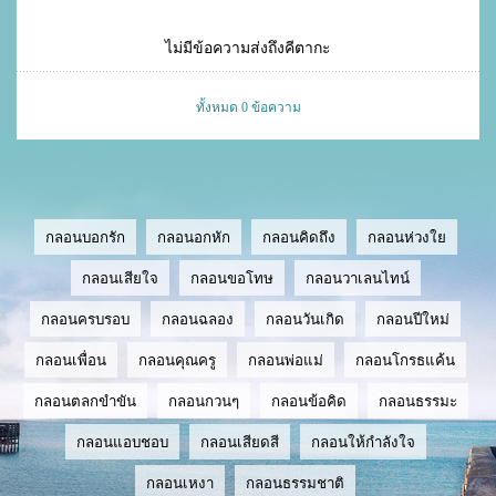
ไม่มีข้อความส่งถึงคีตากะ
ทั้งหมด 0 ข้อความ
กลอนบอกรัก
กลอนอกหัก
กลอนคิดถึง
กลอนห่วงใย
กลอนเสียใจ
กลอนขอโทษ
กลอนวาเลนไทน์
กลอนครบรอบ
กลอนฉลอง
กลอนวันเกิด
กลอนปีใหม่
กลอนเพื่อน
กลอนคุณครู
กลอนพ่อแม่
กลอนโกรธแค้น
กลอนตลกขำขัน
กลอนกวนๆ
กลอนข้อคิด
กลอนธรรมะ
กลอนแอบชอบ
กลอนเสียดสี
กลอนให้กำลังใจ
กลอนเหงา
กลอนธรรมชาติ