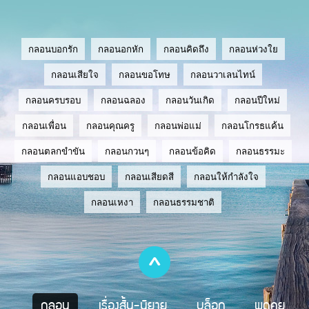
กลอนบอกรัก
กลอนอกหัก
กลอนคิดถึง
กลอนห่วงใย
กลอนเสียใจ
กลอนขอโทษ
กลอนวาเลนไทน์
กลอนครบรอบ
กลอนฉลอง
กลอนวันเกิด
กลอนปีใหม่
กลอนเพื่อน
กลอนคุณครู
กลอนพ่อแม่
กลอนโกรธแค้น
กลอนตลกขำขัน
กลอนกวนๆ
กลอนข้อคิด
กลอนธรรมะ
กลอนแอบชอบ
กลอนเสียดสี
กลอนให้กำลังใจ
กลอนเหงา
กลอนธรรมชาติ
กลอน
เรื่องสั้น-นิยาย
บล็อก
พูดคุย