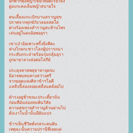
อีกฟากทุ่งหญ้าเขียวทอดเรียวลง
ฝูงแกะคงเล็มหญ้าสบายใจ
คนเลี้ยงแกะเบิกบานสราญสุข
ปราศจากทุกข์กังวลยลสดใส
ต่างร้องเพลงสำราญสะท้านไพร
เล่นอยู่ในดงอ้อพออุรา
เขาเป่าอ้อเพาะพริ้งยิ่งคีตะ
ห่างไกลกะชาวโลกผู้ปรารถนา
กระสับกระส่ายร้อนรุ่มกลุ้มอุรา
ถูกมายาลวงล่อต่อโลกีย์
ประดุจทาสพสุธาหาจุดจบ
มิอาจพบหนทางสว่างศรี
จากยอดแห่งศิลาข้าฯโยคี
แลสิ่งนี้ล่องลอยเคลื่อนคล้อยไป
ดำรงอยู่ชั่วขณะประเดี๋ยวนั่น
ก่อนที่มันล่องหนพ้นวิสัย
ความสุขกายสำราญล้วนผ่านไป
ดั่งเงาในน้ำนั้นมีผันแปร
ข้าฯเห็นชีวิตดั่งกลระคนฝัน
เหตุฉะนั้นความปรานีที่เผยแผ่