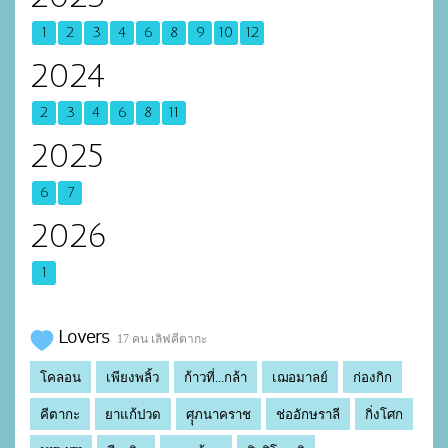
1
2
3
4
6
8
9
10
12
2024
2
3
4
6
8
11
2025
6
7
2026
1
Lovers
17 คน เลิฟคีตากะ
โคลอน
เพียงพลิ้ว
ก้าวที่...กล้า
เฌอมาลย์
ก่องกิก
คีตากะ
ยาแก้ปวด
ศุุภนาคราช
ช่ออักษราลี
กิ่งโศก