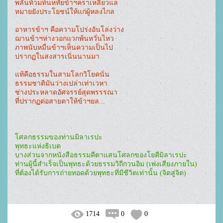
พลันท้วมท้นหทัยข้าฯคราเหลียวแล
หมายยังประโยชน์ให้แก่ผู้หลงไกล
อาหารข้าฯ คือความโปร่งอันโล่งว่าง
ฌานข้าฯห่างวอกแวกพ้นหวั่นไหว
ภาพนับหมื่นข้าฯเห็นความเป็นไป
ปรากฏในสงสารเนิ่นนานมา
แท้คือธรรมในสามโลกวิโยคนั่น
ธรรมชาติมันว่างเปล่าเท่าเวหา
ช่างประหลาดอัศจรรย์สุดพรรรณา
ที่ปรากฏต่อสายตาให้ข้าฯยล...
โศลกธรรมของท่านมิลาเรปะ 
พุทธะแห่งธิเบต
บางส่วนจากหนังสือธรรมคีตาแสนโศลกของโยคีมิลาเรปะ
ท่านผู้นี้สำเร็จเป็นพุทธะด้วยธรรมวิถีกวนอิม (เพ่งเสียงภายใน)
ที่ต้องได้รับการถ่ายทอดด้วยพุทธะที่มีชีวิตเท่านั้น (จิตสู่จิต)
1714
0
0