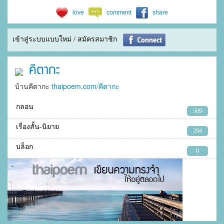
love
comment
share
เข้าสู่ระบบแบบใหม่ / สมัครสมาชิก
คีตากะ
บ้านคีตากะ
thaipoem.com/คีตากะ
กลอน
509
เรื่องสั้น-นิยาย
294
บล็อก
0