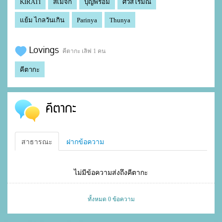
KIRATI
สีเมจิก
บุญพร้อม
ศิวสิโรมณิ
แย้ม ไกลวันเกิน
Parinya
Thunya
Lovings
คีตากะ เลิฟ 1 คน
คีตากะ
คีตากะ
สาธารณะ
ฝากข้อความ
ไม่มีข้อความส่งถึงคีตากะ
ทั้งหมด 0 ข้อความ