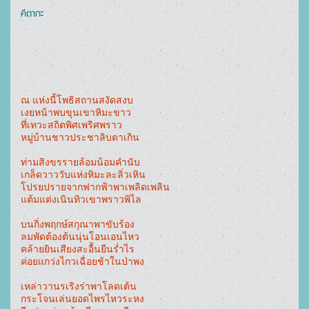
คีตากะ
ณ แห่งนี้โพธิสถานสงัดสงบ
เงยหน้าพบขุนเขาหิมะขาว
ที่เทวะสถิตพิศเพริศพราว
หมู่บ้านชาวประชาลิบตาเกิน
ท่ามสิงขรรายล้อมน้อมคำนับ
เกล็ดวาววับแห่งหิมะละลิ่วเหิน
โปรยปรายจากฟากฟ้าพาเพลิดเพลิน
แต้มแต่งเนินทิวเขาพราวพิไล
บนกิ่งพฤกษ์สกุณาพาขับร้อง
ลมพัดต้องต้นนุ่นโอนเอนไหว
คล้ายยินเสียงสะอื้นยืนร่ำไร
ค่อยแกว่งไกวเฉื่อยช้าในป่าพง
เหล่าวานรเริงร่าพาโลดเต้น
กระโจนเล่นยอดไพรไหวระหง