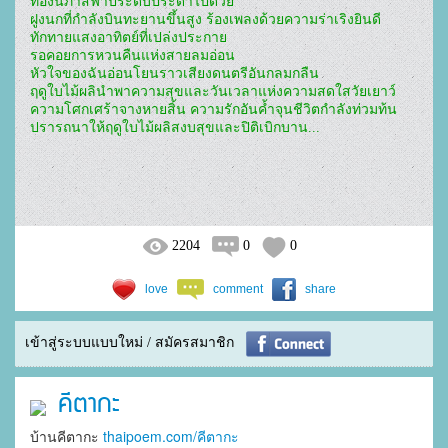
ท้องนภาสีฟ้าประดับประดาไปด้วย
ฝูงนกที่กำลังบินทะยานขึ้นสูง ร้องเพลงด้วยความร่าเริงยินดี
ทักทายแสงอาทิตย์ที่เปล่งประกาย
รอคอยการหวนคืนแห่งสายลมอ่อน
หัวใจของฉันอ่อนโยนราวเสียงดนตรีอันกลมกลืน
ฤดูใบไม้ผลินำพาความสุขและวันเวลาแห่งความสดใสวัยเยาว์
ความโศกเศร้าจางหายสิ้น ความรักอันค้ำจุนชีวิตกำลังท่วมท้น
ปรารถนาให้ฤดูใบไม้ผลิสงบสุขและปิติเบิกบาน...
2204
0
0
love
comment
share
เข้าสู่ระบบแบบใหม่ / สมัครสมาชิก
คีตากะ
บ้านคีตากะ
thaipoem.com/คีตากะ