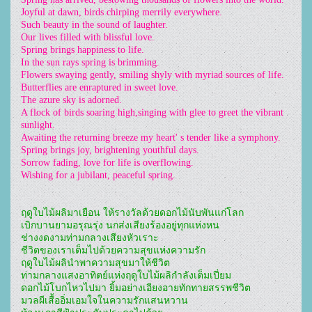
Joyful at dawn, birds chirping merrily everywhere.
Such beauty in the sound of laughter.
Our lives filled with blissful love.
Spring brings happiness to life.
In the sun rays spring is brimming.
Flowers swaying gently, smiling shyly with myriad sources of life.
Butterflies are enraptured in sweet love.
The azure sky is adorned.
A flock of birds soaring high,singing with glee to greet the vibrant 
sunlight.
Awaiting the returning breeze my heart' s tender like a symphony.
Spring brings joy, brightening youthful days.
Sorrow fading, love for life is overflowing.
Wishing for a jubilant, peaceful spring.
ฤดูใบไม้ผลิมาเยือน ให้รางวัลด้วยดอกไม้นับพันแก่โลก
เบิกบานยามอรุณรุ่ง นกส่งเสียงร้องอยู่ทุกแห่งหน
ช่างงดงามท่ามกลางเสียงหัวเราะ
ชีวิตของเราเต็มไปด้วยความสุขแห่งความรัก
ฤดูใบไม้ผลินำพาความสุขมาให้ชีวิต
ท่ามกลางแสงอาทิตย์แห่งฤดูใบไม้ผลิกำลังเต็มเปี่ยม
ดอกไม้โบกไหวไปมา ยิ้มอย่างเอียงอายทักทายสรรพชีวิต
มวลผีเสื้ออิ่มเอมใจในความรักแสนหวาน