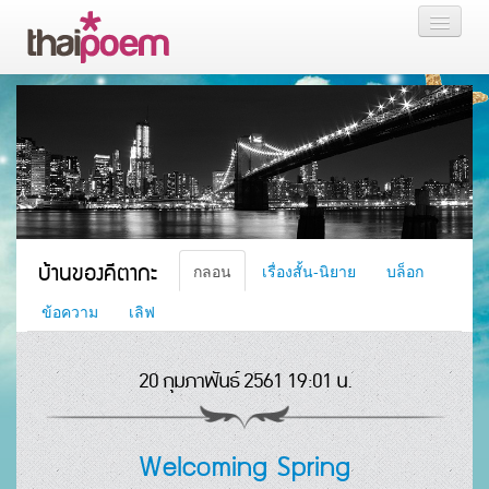
หน้าแรก
กลอน
เรื่องสั้น นิยาย
บล็อก
บ้านของคีตากะ
กลอน
เรื่องสั้น-นิยาย
บล็อก
สมาชิก
ข้อความ
เลิฟ
20 กุมภาพันธ์ 2561 19:01 น.
หน้าส่วนตัว
Welcoming Spring