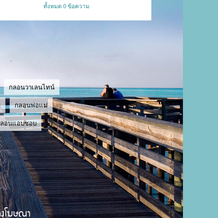
ทั้งหมด 0 ข้อความ
กลอนวาเลนไทน์
ู
กลอนพ่อแม่
กลอนแอบชอบ
ลงโฆษณา