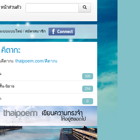
หน้าส่วนตัว
ู่ระบบแบบใหม่ / สมัครสมาชิก
คีตากะ
นคีตากะ
thaipoem.com/คีตากะ
น
509
งสั้น-นิยาย
294
ก
0