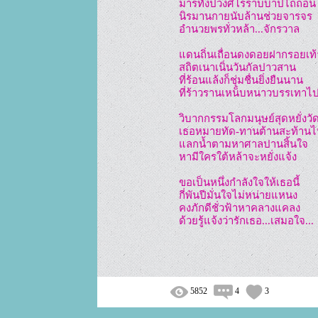
มารทั้งปวงศิโรราบบาปไถ่ถอน
นิรมานกายนับล้านช่วยจารจร
อำนวยพรทั่วหล้า...จักรวาล
แดนถิ่นเถื่อนดงดอยฝากรอยเท้
สถิตเนาเนิ่นวันกัลปาวสาน
ที่ร้อนแล้งก็ชุ่มชื่นยิ่งยืนนาน
ที่ร้าวรานเหน็บหนาวบรรเทาไ
เธอหมายทัด-ทานต้านสะท้าน
แลกน้ำตามหาศาลปานสิ้นใจ
หามีใครใต้หล้าจะหยั่งแจ้ง        
ขอเป็นหนึ่งกำลังใจให้เธอนี้
กี่พันปีมั่นใจไม่หน่ายแหนง
คงภักดีชั่วฟ้าหาคลางแคลง
ด้วยรู้แจ้งว่ารักเธอ...เสมอใจ... 
5852
4
3