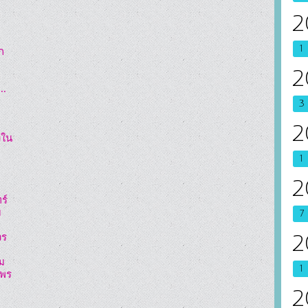
2
1
ก
2
..
3
2
งใน
1
2
ร์
ม
7
วร
2
ม
1
์พร
2