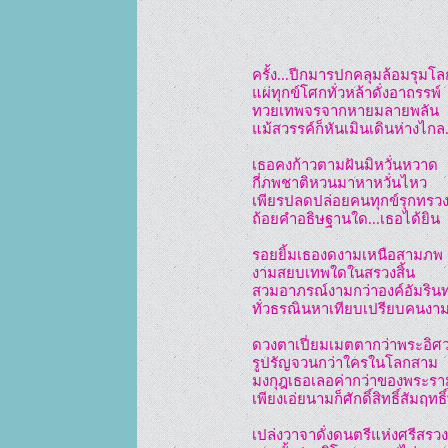
ครั้ง...ปีกมารปกคลุมล้อมรุมโล
แผ่ทุกข์โศกทั่วหล้าดั่งอาถรรพ์
ทวยเทพจรจากหายมลายพลัน
แม้สวรรค์ก็หันเมินเดินห่างไกล.
เธอคงก้าวตามฝันมิหวั่นหวาด
กี่ภพชาติหวนมาหาหวั่นไหว
เพียรปลดปล่อยคนทุกข์รุกทรว
ถ้อยคำอธิษฐานใด...เธอได้ยิน
รอยยิ้มเธองดงามเหนือสามภพ
งามสยบเทพใดในสรวงสิ้น
สวมอาภรณ์งามกว่าองค์อัมรินท
ทั่วธรณินหาเทียบเปรียบคนงา
ดวงตาเปี่ยมเมตตากว่าพระอิศ
รูปรัญจวนกว่าใครในโลกสาม
มงกุฎเธอเลอค่ากว่าของพระรา
เพียงเอ่ยนามก็ศักดิ์สิทธิ์สัมฤทธิ
เปล่งวาจาดั่งดนตรีแห่งศรีสรวง