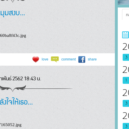
มุมสงบ...
ก
2
3
love
comment
share
2
าพันธ์ 2562 18:43 น.
1
2
ลังใจให้เธอ...
3
2
3