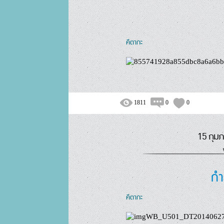
คีตากะ
1811
0
0
15 กุมภ
กำ
คีตากะ