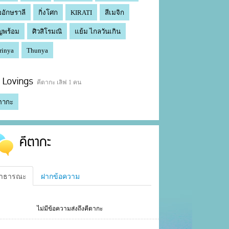
ออักษราลี
กิ่งโศก
KIRATI
สีเมจิก
ญพร้อม
ศิวสิโรมณิ
แย้ม ไกลวันเกิน
rinya
Thunya
Lovings
คีตากะ เลิฟ 1 คน
ตากะ
คีตากะ
าธารณะ
ฝากข้อความ
ไม่มีข้อความส่งถึงคีตากะ