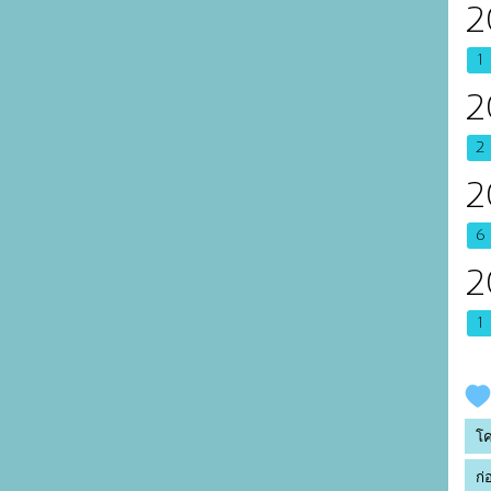
2
1
2
2
2
6
2
1
โ
ก่