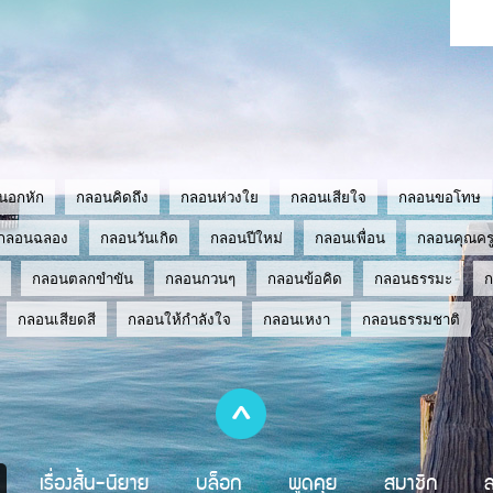
นอกหัก
กลอนคิดถึง
กลอนห่วงใย
กลอนเสียใจ
กลอนขอโทษ
กลอนฉลอง
กลอนวันเกิด
กลอนปีใหม่
กลอนเพื่อน
กลอนคุณคร
กลอนตลกขำขัน
กลอนกวนๆ
กลอนข้อคิด
กลอนธรรมะ
กลอนเสียดสี
กลอนให้กำลังใจ
กลอนเหงา
กลอนธรรมชาติ
เรื่องสั้น-นิยาย
บล็อก
พูดคุย
สมาชิก