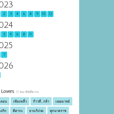
023
2
3
4
6
8
9
10
12
024
3
4
6
8
11
025
7
026
Lovers
17 คน เลิฟคีตากะ
คลอน
เพียงพลิ้ว
ก้าวที่...กล้า
เฌอมาลย์
องกิก
คีตากะ
ยาแก้ปวด
ศุุภนาคราช