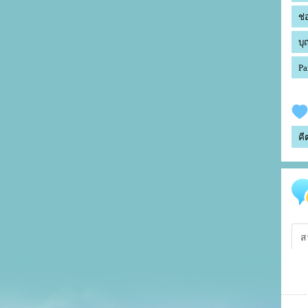
ช่
บุ
Pa
คี
ส