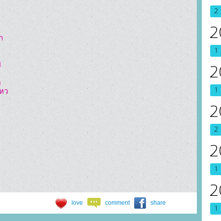
2
2
า
1
ป
2
1
ไหว
2
    
2
2
1
2
love
comment
share
1