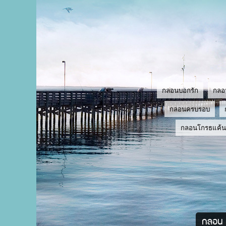
กลอนบอกรัก
กลอ
กลอนครบรอบ
กลอนโกรธแค้น
กลอน