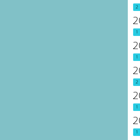
2
2
1
2
1
2
2
2
1
2
1