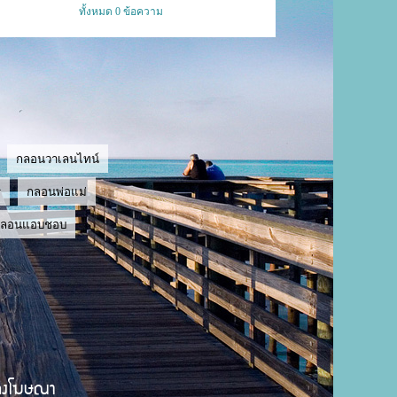
ทั้งหมด 0 ข้อความ
กลอนวาเลนไทน์
ู
กลอนพ่อแม่
กลอนแอบชอบ
ลงโฆษณา