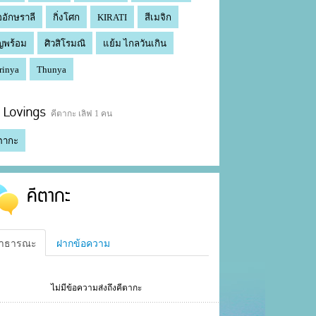
ออักษราลี
กิ่งโศก
KIRATI
สีเมจิก
ญพร้อม
ศิวสิโรมณิ
แย้ม ไกลวันเกิน
rinya
Thunya
Lovings
คีตากะ เลิฟ 1 คน
ตากะ
คีตากะ
าธารณะ
ฝากข้อความ
ไม่มีข้อความส่งถึงคีตากะ