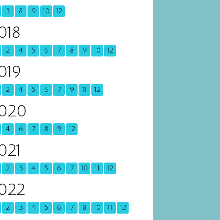
5
8
9
10
12
018
2
4
5
6
7
8
9
10
12
019
2
4
5
6
7
9
11
12
020
4
6
7
8
9
12
021
2
3
4
5
6
7
10
11
12
022
2
3
4
5
6
7
8
10
11
12