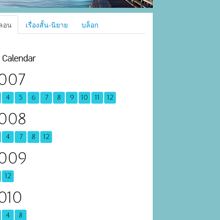
ลอน
เรื่องสั้น-นิยาย
บล็อก
Calendar
007
4
5
6
7
8
9
10
11
12
008
4
7
8
12
009
12
010
4
8