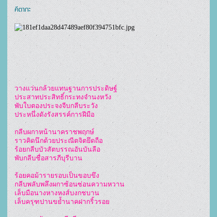
คีตากะ
วางแว่นกล้วยแทนฐานการประดิษฐ์
ประสาทประสิทธิ์กระทงจำนงหวัง
พับใบตองประจงจีบกลีบระวัง
ประหนึ่งดังรังสรรค์การฝีมือ
กลีบผกาหน้านาคราชพฤกษ์
ราวคิดนึกด้วยประณีตจิตยึดถือ
ร้อยกลีบบัวสัตบรรณอันบันลือ
พับกลีบชื่อสารภีบุรีบาน
ร้อยคอม้ารายรอบเป็นขอบขึง
กลีบพลับพลึงผกาซ้อนซ่อนความหวาน
เล็บมือนางหางหงส์บงกชบาน
เล็บครุฑปานขย้ำนาคฝากริ้วรอย