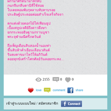
ผกามาศรัตนามาลีกลีบ
กนกจีบกลีบตานีที่ใช้สอย
ใบเตยหอมพับกุหลาบทับทาบรอย
ประดิษฐ์ประดอยค่อยสำเร็จเสร็จกิจจา
ตกแต่งด้วยดอกไม้ใส่เทียนธูป
เบื้องสถูปเจดีย์ถึงดาวดึงษา
ยกกระทงอธิษฐานกรานบูชา
พระจุฬามณีศรีภควันต์
ถึงเพ็ญเดือนสิบสองน้ำนองท่า
ขึ้นสิบห้าค่ำเยือนเลือนวสันต์
ริมคงคาขมาไหว้ให้อภิวันต์
ลอยทุกข์เศร้าโศกศัลย์วันลอยกระทง...
2155
0
0
love
comment
share
เข้าสู่ระบบแบบใหม่ / สมัครสมาชิก