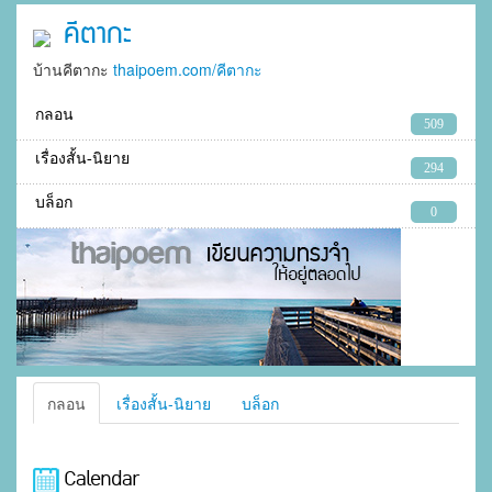
คีตากะ
บ้านคีตากะ
thaipoem.com/คีตากะ
กลอน
509
เรื่องสั้น-นิยาย
294
บล็อก
0
กลอน
เรื่องสั้น-นิยาย
บล็อก
Calendar