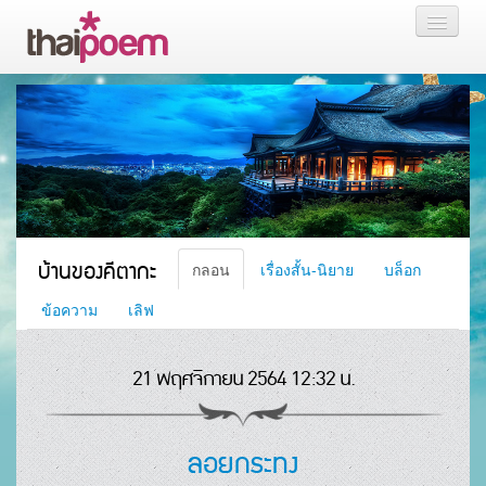
หน้าแรก
กลอน
เรื่องสั้น นิยาย
บล็อก
บ้านของคีตากะ
กลอน
เรื่องสั้น-นิยาย
บล็อก
สมาชิก
ข้อความ
เลิฟ
21 พฤศจิกายน 2564 12:32 น.
หน้าส่วนตัว
ลอยกระทง