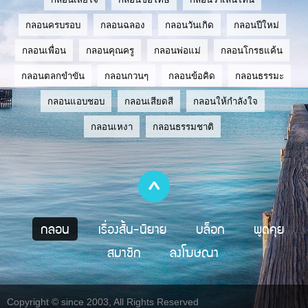
กลอนครบรอบ
กลอนฉลอง
กลอนวันเกิด
กลอนปีใหม่
กลอนเพื่อน
กลอนคุณครู
กลอนพ่อแม่
กลอนโกรธแค้น
กลอนตลกขำขัน
กลอนกวนๆ
กลอนข้อคิด
กลอนธรรมะ
กลอนแอบชอบ
กลอนเสียดสี
กลอนให้กำลังใจ
กลอนเหงา
กลอนธรรมชาติ
กลอน
เรื่องสั้น-นิยาย
บล็อก
พูดคุย
สมาชิก
ลงโฆษณา
Copyright © since 2003, All Rights Reserved