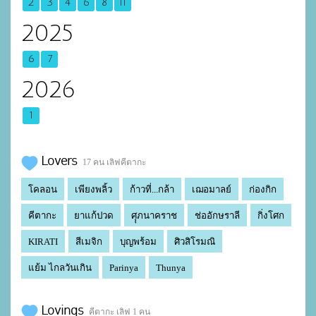
2
3
4
6
8
11
2025
6
7
2026
1
Lovers
17 คน เลิฟคีตากะ
โคลอน
เพียงพลิ้ว
ก้าวที่...กล้า
เฌอมาลย์
ก่องกิก
คีตากะ
ยาแก้ปวด
ศุุภนาคราช
ช่ออักษราลี
กิ่งโศก
KIRATI
สีเมจิก
บุญพร้อม
ศิวสิโรมณิ
แย้ม ไกลวันเกิน
Parinya
Thunya
Lovings
คีตากะ เลิฟ 1 คน