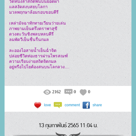
วัดหนึ่งล้ำสถิตพ้นบนยอดผา
แลสงัดสงบสยบโลกา
มวลพฤกษาล้อมรอบขอบคีรี
เหล่ามัจฉาทักทายเวียนว่ายเล่น
ภาพยามเย็นตรึงตราพาสุขี
ดวงตะวันชิงพลบหลบคีรี
ลมพัดวีเย็นชื่นรื่นกมล
ละอองไอสายน้ำเย็นฉ่ำจิต
ปล่อยชีวิตท่องธารผ่านไพรสณฑ์
ความเรียบง่ายสถิตจิตกมล
อยู่หรือไปไยต้องสนบนโลกลวง....
2162
0
0
love
comment
share
13 กุมภาพันธ์ 2565 11:04 น.