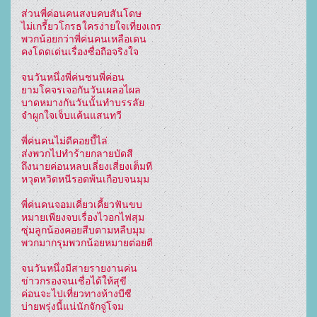
ส่วนพี่ค่อนคนสงบคบสันโดษ
ไม่เกรี้ยวโกรธใครง่ายใจเที่ยงเถร
พวกน้อยกว่าพี่ค่นคนเหลือเดน
คงโดดเด่นเรื่องซื่อถือจริงใจ
จนวันหนึ่งพี่ค่นชนพี่ค่อน
ยามโคจรเจอกันวันเผลอไผล
บาดหมางกันวันนั้นทำบรรลัย
จำผูกใจเจ็บแค้นแสนทวี
พี่ค่นคนไม่ดีคอยบี้ไล่
ส่งพวกไปทำร้ายกลายบัดสี
ถึงนายค่อนหลบเลี่ยงเสี่ยงเต็มที
หวุดหวิดหนีรอดพ้นเกือบจนมุม
พี่ค่นคนจอมเคี่ยวเคี้ยวฟันขบ
หมายเพียงจบเรื่องไวอกไฟสุม
ซุ่มลูกน้องคอยสืบตามหลืบมุม
พวกมากรุมพวกน้อยหมายต่อยตี
จนวันหนึ่งมีสายรายงานค่น
ข่าวกรองจนเชื่อได้ให้สุขี
ค่อนจะไปเที่ยวทางห้างบีซี
บ่ายพรุ่งนี้แน่นักจักจู่โจม