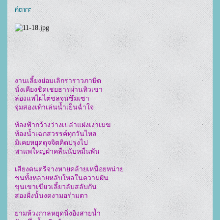
คีตากะ
งานเลี้ยงย่อมเลิกราราวภาษิต
นั่งเคียงชิดเชยธารผ่านทิวเขา
ล่องแพไผ่ไต่ชลจนซึมเซา
จุ่มสองเท้าเล่นน้ำเย็นฉ่ำใจ
ท้องฟ้ากว้างว่างเปล่าแฝงเงาเมฆ
ท้องน้ำเฉกสวรรค์ทุกวันไหล
มิเคยหยุดดุจจิตคิดปรุงไป
พาแพใหญ่ฝ่าคลื่นนับหมื่นพัน
เสียงดนตรีจางหายคล้ายเหนื่อยหน่าย
ชนทั้งหลายหลับใหลในความฝัน
ขุนเขาเขียวเลี้ยวลับสลับกัน
สองฝั่งนั้นงดงามอร่ามตา
ยามห้วงกาลหยุดนิ่งอิงสายน้ำ