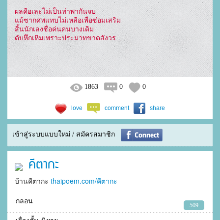
ผลคือเละไม่เป็นท่าพากันจบ
แม้ซากศพแทบไม่เหลือเพื่อซ่อมเสริม
สิ้นนักเลงชื่อค่นคนบางเดิม
ดับหึกเหิมเพราะประมาทขาดสังวร...
1863
0
0
love
comment
share
เข้าสู่ระบบแบบใหม่ / สมัครสมาชิก
คีตากะ
บ้านคีตากะ
thaipoem.com/คีตากะ
กลอน
509