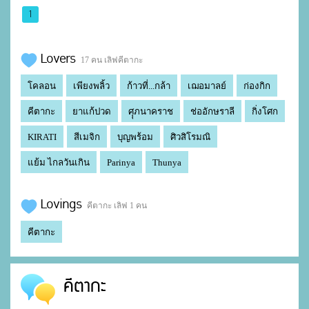
1
Lovers
17 คน เลิฟคีตากะ
โคลอน
เพียงพลิ้ว
ก้าวที่...กล้า
เฌอมาลย์
ก่องกิก
คีตากะ
ยาแก้ปวด
ศุุภนาคราช
ช่ออักษราลี
กิ่งโศก
KIRATI
สีเมจิก
บุญพร้อม
ศิวสิโรมณิ
แย้ม ไกลวันเกิน
Parinya
Thunya
Lovings
คีตากะ เลิฟ 1 คน
คีตากะ
คีตากะ