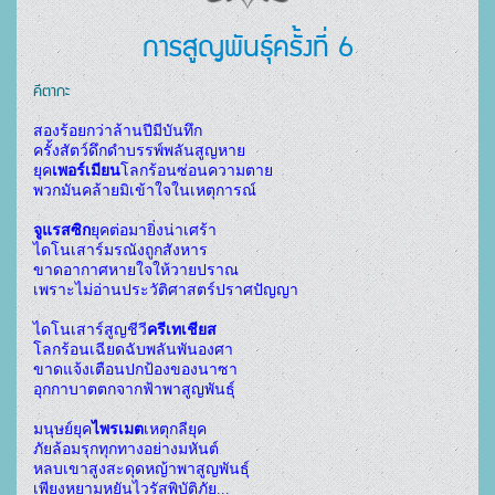
การสูญพันธุ์ครั้งที่ 6
คีตากะ
สองร้อยกว่าล้านปีมีบันทึก
ครั้งสัตว์ดึกดำบรรพ์พลันสูญหาย
ยุค
เพอร์เมียน
โลกร้อนซ่อนความตาย
พวกมันคล้ายมิเข้าใจในเหตุการณ์
จูแรสซิก
ยุคต่อมายิ่งน่าเศร้า
ไดโนเสาร์มรณังถูกสังหาร
ขาดอากาศหายใจให้วายปราณ
เพราะไม่อ่านประวัติศาสตร์ปราศปัญญา
ไดโนเสาร์สูญชีวี
ครีเทเชียส
โลกร้อนเฉียดฉับพลันพันองศา
ขาดแจ้งเตือนปกป้องของนาซา
อุกกาบาตตกจากฟ้าพาสูญพันธุ์
มนุษย์ยุค
ไพรเมต
เหตุกลียุค
ภัยล้อมรุกทุกทางอย่างมหันต์
หลบเขาสูงสะดุดหญ้าพาสูญพันธุ์
เพียงหยามหยันไวรัสพิบัติภัย...