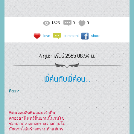
1823
0
0
love
comment
share
4 กุมภาพันธ์ 2565 08:54 น.
พี่ค่นกับพี่ค่อน…
คีตากะ
พี่ค่นจอมอิทธิพลคนเจ้าถิ่น
ครองธานินทร์ถิ่นย่านนี้นานโข
ชอบอวดเบ่งเก่งกร่างวางก้ามโต
มักฉาวโฉ่สร้างกรรมทำแต่เวร