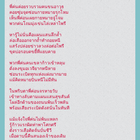
พี่ค่นค่อยรวบรวมคนขนอาวุธ
คอยซุ่มจุดซ่อนกายหมายรุกโหม
เห็นพี่ค่อนเผยกายหมายจู่โจม
พวกค่นโถมมุ่งเข่นไล่เหล่าไพรี
หารู้ไม่นั่นคือแผนแสนลึกล้ำ
ล่อเสือออกจากถ้ำทำถอยหนี
แสร้งปล่อยข่าวลวงล่อต่อไพรี
ขุดบ่อรอบดขยี้ที่แยบคาย
พวกพี่ค่นคนเขลาก้าวเข้าหลุม
ดั่งลงขุมอเวจียากหนีหาย
ซ่อนระเบิดทุกแห่งแฝงมากมาย
แม้คิดหมายบินหนีไม่มีทัน
ในพริบตาพี่ค่อนจรหายวับ
เข้าทางลับตามแผนแสนสุขสันต์
โผล่อีกด้านของถนนพ้นเร็วพลัน
พร้อมเสียงระเบิดดังสนั่นในทันที
แม้แจ้งใจพี่ค่นไม่พ้นแหลก
รู้ก้าวแรกผิดท่าพาโศกศรี
ดั่งราวเสือติดจั่นบั่นชีวี
เมื่อดาบนี้คืนสนองเจ้าของเดิม