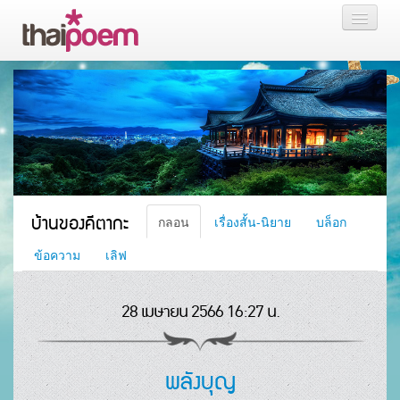
หน้าแรก
กลอน
เรื่องสั้น นิยาย
บล็อก
บ้านของคีตากะ
กลอน
เรื่องสั้น-นิยาย
บล็อก
สมาชิก
ข้อความ
เลิฟ
28 เมษายน 2566 16:27 น.
หน้าส่วนตัว
พลังบุญ