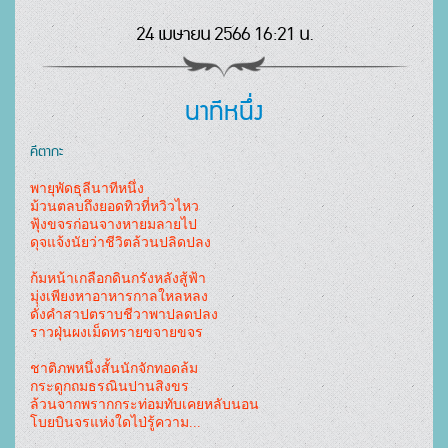
24 เมษายน 2566 16:21 น.
นาทีหนึ่ง
คีตากะ
พายุพัดธุลีนาทีหนึ่ง
ม้วนตลบถึงยอดทิวที่หวิวไหว
ฟุ้งขจรก่อนจางหายมลายไป
ดุจแจ้งนัยว่าชีวิตล้วนปลิดปลง
ก้มหน้าเกลือกดินกรังหลังสู้ฟ้า
มุ่งเพียงหาอาหารกาลใหลหลง
ดั่งคำสาปตราบชีวาพาปลดปลง
ราวฝุ่นผงเม็ดทรายขจายขจร
ชาติภพหนึ่งสั้นนักจักทอดล้ม
กระดูกถมธรณินปานสิงขร
ล้วนจากพรากกระท่อมทับเคยหลับนอน
โบยบินจรแห่งใดไป่รู้ความ...