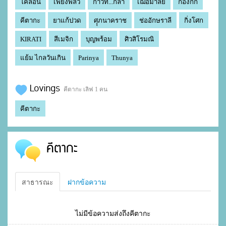
โคลอน
เพียงพลิ้ว
ก้าวที่...กล้า
เฌอมาลย์
ก่องกิก
คีตากะ
ยาแก้ปวด
ศุุภนาคราช
ช่ออักษราลี
กิ่งโศก
KIRATI
สีเมจิก
บุญพร้อม
ศิวสิโรมณิ
แย้ม ไกลวันเกิน
Parinya
Thunya
Lovings
คีตากะ เลิฟ 1 คน
คีตากะ
คีตากะ
สาธารณะ
ฝากข้อความ
ไม่มีข้อความส่งถึงคีตากะ