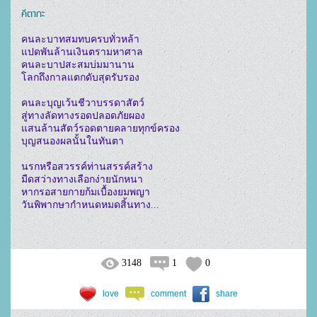
คีตากะ
คนละบาทสมทบครบทั่วหล้า
แปดพันล้านเงินตรามหาศาล
คนละบาปสะสมบ่มมานาน
โลกถึงกาลแตกดับสุดรับรอง
คนละบุญเว้นชีวาบรรดาสัตว์
สู่ทางลัดทางรอดปลอดภัยผอง
แสนล้านสัตว์รอดตายคลายทุกข์ครอง
บุญสนองผลนั้นในทันตา
นรกหรือสวรรค์ท่านสรรค์สร้าง
มืดสว่างทางเลือกง่ายนักหนา
หากรอสายกายก้มเบื้องยมพญา
วันพิพากษากำหนดหมดสิ้นทาง...
3148
1
0
love
comment
share