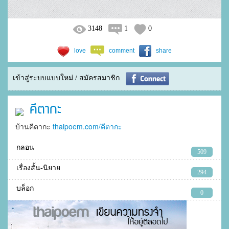
3148
1
0
love
comment
share
เข้าสู่ระบบแบบใหม่ / สมัครสมาชิก
คีตากะ
บ้านคีตากะ
thaipoem.com/คีตากะ
กลอน
509
เรื่องสั้น-นิยาย
294
บล็อก
0