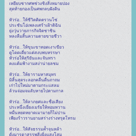
เหยียบซากศพช่วงชิงสิ่งหมายปอง
สุดท้ายกองเป็นศพกลบฝังดิน
หัวร่อ...ให้ชีวิตติดตรวนโซ่
ประชันโอ่เพลงเศร้าเฝ้าติฉิน
ยุ่งวุ่นวายภารกิจจิตชาชิน
หลงลืมสิ้นความตายขายชีวา
หัวร่อ...ให้ขุนเขาทอดเงาเขียว
ดูโดดเดี่ยวแต่สงบพบหรรษา
หัวร่อให้สุริยันและจันทรา
คงแต้มฟ้างามสง่าน่ายลชม
หัวร่อ...ให้ธารามหาสมุทร
มิสิ้นสุดระลอกคลื่นดื่นถาถม
เก่าไปใหม่มาตามกระแสลม
ล้วนจ่อมจมลับหายไปตามกาล
หัวร่อ...ให้ลาภยศและชื่อเสียง
ประหนึ่งเยี่ยงเมรัยให้หอมหวาน
หมื่นหยดหยาดเมามายก็ไม่ปาน
เพียงร้าวรานยามสร่างร่างทรุดโทรม
หัวร่อ...ให้สัจธรรมค้ำจุนหล้า
ดั่งมารดาสรรพสิ่งยิ่งแสงโสม