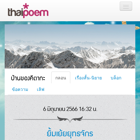
หน้าแรก
กลอน
เรื่องสั้น นิยาย
บล็อก
บ้านของคีตากะ
กลอน
เรื่องสั้น-นิยาย
บล็อก
สมาชิก
ข้อความ
เลิฟ
6 มิถุนายน 2566 16:32 น.
หน้าส่วนตัว
ยิ้มเย้ยยุทธจักร