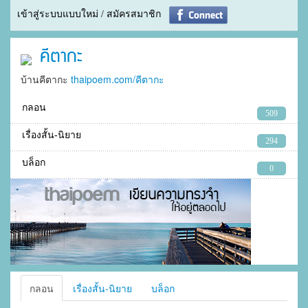
เข้าสู่ระบบแบบใหม่ / สมัครสมาชิก
คีตากะ
บ้านคีตากะ
thaipoem.com/คีตากะ
กลอน
509
เรื่องสั้น-นิยาย
294
บล็อก
0
กลอน
เรื่องสั้น-นิยาย
บล็อก