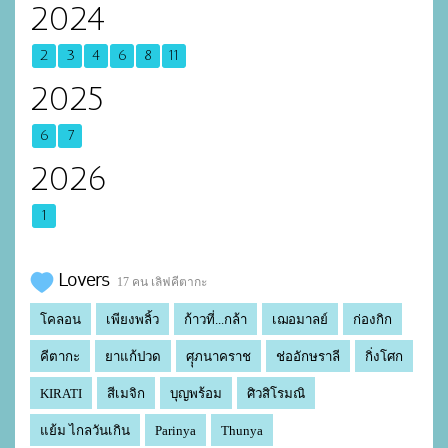
2024
2
3
4
6
8
11
2025
6
7
2026
1
Lovers
17 คน เลิฟคีตากะ
โคลอน
เพียงพลิ้ว
ก้าวที่...กล้า
เฌอมาลย์
ก่องกิก
คีตากะ
ยาแก้ปวด
ศุุภนาคราช
ช่ออักษราลี
กิ่งโศก
KIRATI
สีเมจิก
บุญพร้อม
ศิวสิโรมณิ
แย้ม ไกลวันเกิน
Parinya
Thunya