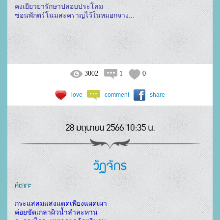
คงเยียวยารักษาปลอบประโลม
ซ่อนพักตร์โฉมสะคราญไว้ในหมอกจาง...
3002
1
0
love
comment
share
28 มิถุนายน 2566 10:35 น.
วัฏจักร
คีตากะ
ค่อยขัดเกลาผิวน้ำลำละหาน