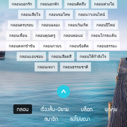
กลอนบอกรัก
กลอนอกหัก
กลอนคิดถึง
กลอนห่วงใย
กลอนเสียใจ
กลอนขอโทษ
กลอนวาเลนไทน์
กลอนครบรอบ
กลอนฉลอง
กลอนวันเกิด
กลอนปีใหม่
กลอนเพื่อน
กลอนคุณครู
กลอนพ่อแม่
กลอนโกรธแค้น
กลอนตลกขำขัน
กลอนกวนๆ
กลอนข้อคิด
กลอนธรรมะ
กลอนแอบชอบ
กลอนเสียดสี
กลอนให้กำลังใจ
กลอนเหงา
กลอนธรรมชาติ
กลอน
เรื่องสั้น-นิยาย
บล็อก
พูดคุย
สมาชิก
ลงโฆษณา