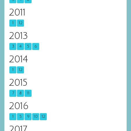
2011
1
12
2013
3
4
5
6
2014
1
12
2015
7
8
11
2016
1
5
9
10
12
2017