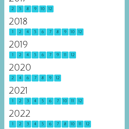
2
5
8
9
10
12
2018
1
2
4
5
6
7
8
9
10
12
2019
1
2
4
5
6
7
9
11
12
2020
2
4
6
7
8
9
12
2021
1
2
3
4
5
6
7
10
11
12
2022
1
2
3
4
5
6
7
8
10
11
12