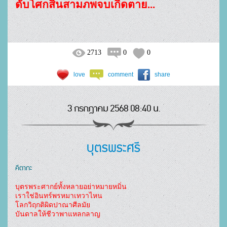
ดับโศกสิ้นสามภพจบเกิดตาย...
2713
0
0
love
comment
share
3 กรกฎาคม 2568 08:40 น.
บุตรพระศรี
คีตากะ
บุตรพระศากย์ทั้งหลายอย่าหมายหมิ่น
เราใช่อินทร์พรหมาเทวาไหน
โลกวิฤกติผิดปาณาศีลมัย
บันดาลให้ชีวาพาแหลกลาญ