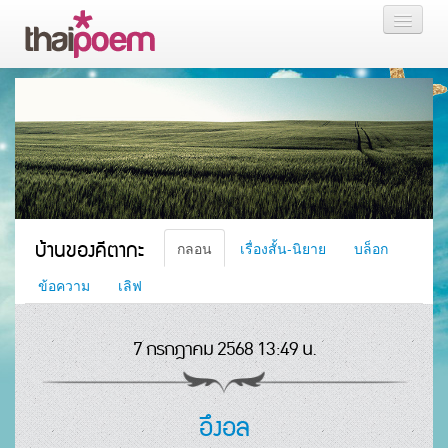
หน้าแรก
กลอน
เรื่องสั้น นิยาย
บล็อก
บ้านของคีตากะ
กลอน
เรื่องสั้น-นิยาย
บล็อก
สมาชิก
ข้อความ
เลิฟ
7 กรกฎาคม 2568 13:49 น.
หน้าส่วนตัว
อึงอล