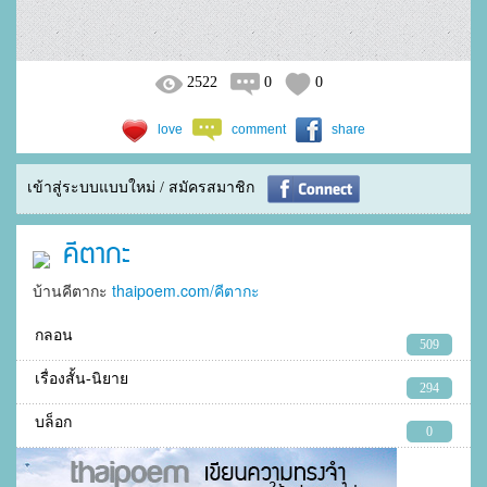
2522
0
0
love
comment
share
เข้าสู่ระบบแบบใหม่ / สมัครสมาชิก
คีตากะ
บ้านคีตากะ
thaipoem.com/คีตากะ
กลอน
509
เรื่องสั้น-นิยาย
294
บล็อก
0