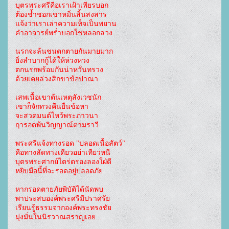
บุตรพระศรีคือเราเฝ้าเพียรบอก
ต้องช้ำชอกเขาหมิ่นสิ้นสงสาร
แจ้งว่าเราเล่าความเท็จเป็นพยาน
คำอาจารย์พร่ำบอกใช่หลอกลวง
นรกจะล้นชนตกตายกันมายมาก
ยิ่งลำบากกู้ได้ให้ห่วงหวง
ตกนรกพร้อมกันน่าหวั่นทรวง
ด้วยเคยล่วงสิกขาข้อปาณา
เสพเนื้อเขาต้นเหตุสังเวชนัก
เขาก็จักทวงคืนยื่นข้อหา
จะสวดมนต์ไหว้พระภาวนา
ฤารอดพ้นวิญญาณ์ตามราวี
พระศรีแจ้งทางรอด "ปลอดเนื้อสัตว์"
คือทางลัดทางเดียวอย่าเทียวหนี
บุตรพระศากย์ไตร่ตรองลองใฝ่ดี
หยิบมือนี้ที่จะรอดอยู่ปลอดภัย
หากรอดตายภัยพิบัติได้นัดพบ
พาประสบองค์พระศรีมีปราศรัย
เรียนรู้ธรรมจากองค์พระทรงชัย
มุ่งมั่นในนิรวาณสราญเอย...