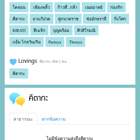
โคลอน
เพียงพลิ้ว
ก้าวที่...กล้า
เฌอมาลย์
ก่องกิก
คีตากะ
ยาแก้ปวด
ศุุภนาคราช
ช่ออักษราลี
กิ่งโศก
KIRATI
สีเมจิก
บุญพร้อม
ศิวสิโรมณิ
แย้ม ไกลวันเกิน
Parinya
Thunya
Lovings
คีตากะ เลิฟ 1 คน
คีตากะ
คีตากะ
สาธารณะ
ฝากข้อความ
ไม่มีข้อความส่งถึงคีตากะ