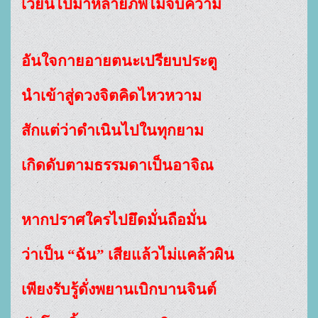
เวียนไปมาหลายภพไม่จบความ
อันใจกายอายตนะเปรียบประตู
นำเข้าสู่ดวงจิตคิดไหวหวาม
สักแต่ว่าดำเนินไปในทุกยาม
เกิดดับตามธรรมดาเป็นอาจิณ
หากปราศใครไปยึดมั่นถือมั่น
ว่าเป็น “ฉัน” เสียแล้วไม่แคล้วผิน
เพียงรับรู้ดั่งพยานเบิกบานจินต์