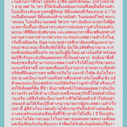
ะในด้านการศึกษา ภูมิหลัง อาชีพ บุคลิกลักษณะ รูปร่างหน้าต
า อายุ เพศ วัย ฯลฯ มีให้เห็นตั้งแต่คนยากจนที่เคยมีหนี้ท่วมหัว 
ไปจนถึงระดับมหาเศรษฐีมีสกุล มีตั้งแต่คนที่เรียนจบแค่ ป.1 ไป
จนถึงด๊อกเตอร์ มีตั้งแต่แม่ค้าขายส้มตำ วินมอเตอร์ไซด์ คนกว
าดถนน ไปจนถึงนายแพทย์ วิศวกร ฯลฯ มันยิ่งน่าแปลกใจที่ผู้ค
นเหล่านั้นขึ้นมายืนเล่าประสบการณ์แห่งความสำเร็จของตัวเ
องบนเวทีที่มีคนนับพันๆคน และแต่คนมาจากพื้นเพที่แตกต่างกั
นผ่านความยากลำบากต่างๆนานาจนประสพความสำเร็จในธุ
รกิจนี้เหมือนกัน ปัญหาและอุปสรรคที่เขาต้องเผชิญและสามา
รถเอาชนะจนมาถึงเส้นชัยได้นั้น มันให้แง่คิดดีๆมากมาย จาก
คนที่เคยท้อแท้สิ้นหวัง กลายเป็นผู้ยิ่งใหญ่ อย่างน้อยก็สำหรับผม 
ผมรู้สึกรักและนับถือบุคคลเหล่านี้เป็นอย่างมาก  มันยิ่งน่าทึ่งที่
คนทุกชนชั้นก็สามารถประสพความสำเร็จได้ในธุรกิจขายตรง
แบบเครือข่ายนี้ หลายคนที่มองเป็นงานยาก อาจเพราะเลือกทำ
บริษัทที่มีแผนการตลาดที่ยากเกินไป และเข้าใจผิด มันไม่ใช่งา
นขาย แต่เป็นงานสร้างเครือข่ายซึ่งแตกต่างกันโดยสิ้นเชิง แม้
ตัวผมเองจะเป็นแค่พนักงานบริษัทเรียกว่าลูกจ้างก็ได้ หรือจะเรี
ยกให้เต็มยศก็คือ ขี้ข้า มันอาจฟังหนักไปหน่อยแต่ผมว่ามันเป็น
ความจริง ผมได้เข้ามาเป็นส่วนหนึ่งของธุรกิจนี้โดยยังทำเป็นง
านเสริม แท้ที่จริงมันเป็นงานสร้างชีวิตได้เลยถ้าเข้าใจมันอย่า
งถ่องแท้ ผมได้เรียนรู้สิ่งต่างๆมากมายจากผู้ประสพความสำเร็จ
เหล่านี้ ผู้ที่สำเร็จบางคนมีรายได้จากธุรกิจนี้หลักล้านต่อเดือน 
บางคนหลักแสนต่อเดือนทั้งที่ใช้เวลาทำได้ไม่ถึง 1 ปี ถึงแม้มัน
อาจจะไม่ได้มากมายอะไรในสายตาของคนหลายคนรวมทั้งผม 
แต่เมื่อเทียบกับเงินเดือนประจำที่ผมได้รับอันน้อยนิดมันก็ถือว่า