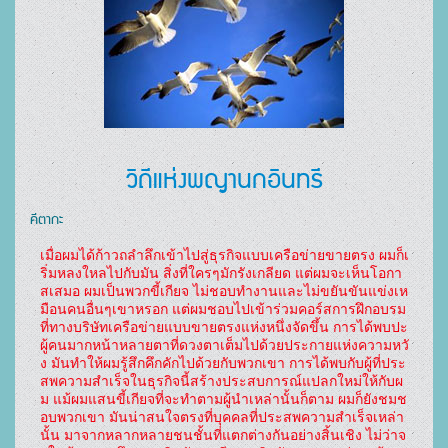
วิถีแห่งพญานกอินทรี
คีตากะ
เมื่อผมได้ก้าวถลำลึกเข้าไปสู่ธุรกิจแบบเครือข่ายขายตรง ผมก็เ
ริ่มหลงใหลไปกับมัน สิ่งที่ใครๆมักรังเกลียด แต่ผมจะเห็นโอกา
สเสมอ ผมเป็นพวกขี้เกียจ ไม่ชอบทำงานและไม่ขยันขันแข่งเห
มือนคนอื่นๆเขาหรอก แต่ผมชอบไปเข้าร่วมคอร์สการฝึกอบรม
ที่ทางบริษัทเครือข่ายแบบขายตรงแห่งหนึ่งจัดขึ้น การได้พบปะ
ผู้คนมากหน้าหลายตาที่ดวงตาเต็มไปด้วยประกายแห่งความหวั
ง มันทำให้ผมรู้สึกคึกคักไปด้วยกับพวกเขา การได้พบกับผู้ที่ประ
สพความสำเร็จในธุรกิจนี้สร้างประสบการณ์แปลกใหม่ให้กับผ
ม แม้ผมแสนขี้เกียจที่จะทำตามผู้นำเหล่านั้นก็ตาม ผมก็ยังชมช
อบพวกเขา มันน่าสนใจตรงที่บุคคลที่ประสพความสำเร็จเหล่า
นั้น มาจากหลากหลายชนชั้นที่แตกต่างกันอย่างสิ้นเชิง ไม่ว่าจ