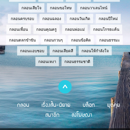
กลอนเสียใจ
กลอนขอโทษ
กลอนวาเลนไทน์
กลอนครบรอบ
กลอนฉลอง
กลอนวันเกิด
กลอนปีใหม่
กลอนเพื่อน
กลอนคุณครู
กลอนพ่อแม่
กลอนโกรธแค้น
กลอนตลกขำขัน
กลอนกวนๆ
กลอนข้อคิด
กลอนธรรมะ
กลอนแอบชอบ
กลอนเสียดสี
กลอนให้กำลังใจ
กลอนเหงา
กลอนธรรมชาติ
กลอน
เรื่องสั้น-นิยาย
บล็อก
พูดคุย
สมาชิก
ลงโฆษณา