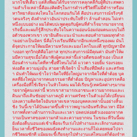
มากโขทีเดียว แต่สิ่งที่ผมได้รับจากการคลุกคลีกับผู้ที่ประสพคว
ามสำเร็จเหล่านี้คือแง่คิดดีๆในการดำรงชีวิตที่ไม่มีตำราหรือม
หาวิทยาลัยแห่งไหนในโลกสอนกันได้ คือประสบการณ์จริงๆตั
วตนจริงๆ ดังคำกล่าวอันน่าประทับใจที่ว่า ล้านคำสอน ไม่เท่า
หนึ่งแบบอย่าง ผมได้พบปะพูดคุยกับผู้คนที่สำเร็จมากมายจากธุ
รกิจนี้และผมก็รู้สึกประทับใจในความอ่อนน้อมถ่อมตนแบบไม่ถื
อตัวของพวกเขา เขายินดีจะแนะนำและตอบคำถามผมทุกคำถ
ามอย่างเป็นมิตร นี่คือโรงเรียนที่ดีมากอีกแห่งหนึ่งของผม มันไ
ด้จุดประกายให้ผมมีความหวังและมองโลกในแง่ดี ทุกปัญหามีท
างออก ทุกวิกฤติคือโอกาส ทุกประสบการณ์มีคุณค่า มันทำให้ผ
มมีความสุขเมื่อได้มาฟังผู้คนเหล่านี้เล่าอดีตของตัวเอง เป็นเส
มือนตำราเล่มโตที่หาซื้อที่ไหนไม่ได้ แววตา รอยยิ้ม ร่องรอยแ
ห่งอดีต ความมุ่งมั่น สายตาที่เจิดจ้า น้ำเสียงที่มีพลัง และศรัทธ
า มันทำให้ผมเข้าใจว่าจิตใจที่ยิ่งใหญ่มาจากจิตใจที่ต่ำต้อย บุค
คลที่ยิ่งใหญ่มาจากคนธรรมดาที่ต่ำต้อย ปัญหาและอุปสรรคคือ
เครื่องมือที่ใช้เจียระไนหัวใจคน ผมได้เรียนรู้เทคนิคต่างๆมากม
ายจากผู้คนเหล่านี้ พวกเขาสามารถเอาชนะความยากจนและเ
ดินมาถึงเส้นชัยอย่างภาคภูมิ ความศรัทธาในตัวเองได้เปลี่ยนแ
ปลงความคิดจิตใจอันขลาดเขลาของบุคคลเหล่านั้นอย่างสิ้นเ
ชิง วันนี้เขาได้บินผงาดขึ้นฟ้าราวพญานกอินทรีเหินเวหา มีอิส
รภาพทั้งทางด้านการเงินและเวลา ปลดปล่อยตัวเองออกจากค
วามเป็นทาสของความกลัวและความยากจน ในขณะที่วันนี้ผม
ยังต้องตื่นนอนแต่เช้าเพื่อจะรีบเร่งไปทำงานและเลิกงานตอนเ
ย็นเวลาทั้งชีวิตของผมยังคงทำงานและงานก็ไม่เคยหมดไปจา
กชีวิตผมซักที แม้ผมจะขี้เกียจลุกไปทำงานแค่ไหนแต่ก็ต้องจำท