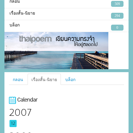
กลอน
509
เรื่องสั้น-นิยาย
294
บล็อก
0
กลอน
เรื่องสั้น-นิยาย
บล็อก
Calendar
2007
12