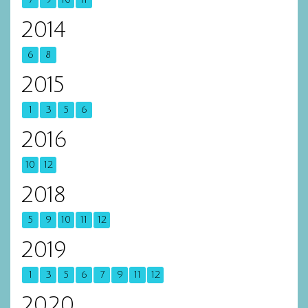
2014
6
8
2015
1
3
5
6
2016
10
12
2018
5
9
10
11
12
2019
1
3
5
6
7
9
11
12
2020