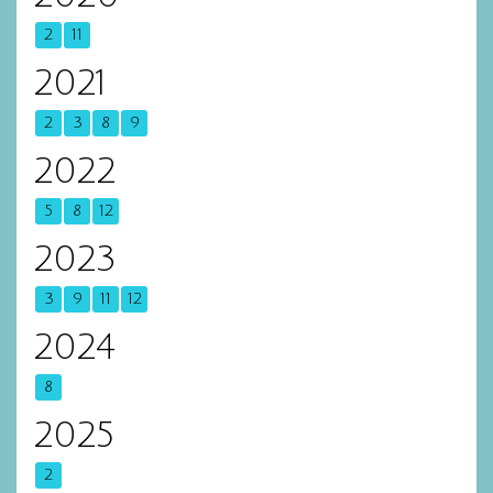
2
11
2021
2
3
8
9
2022
5
8
12
2023
3
9
11
12
2024
8
2025
2