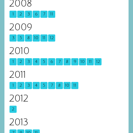
2008
1
2
3
6
7
11
2009
3
5
8
10
11
12
2010
1
2
3
4
5
6
7
8
9
10
11
12
2011
1
2
3
4
5
7
8
10
11
2012
2
2013
7
9
10
11