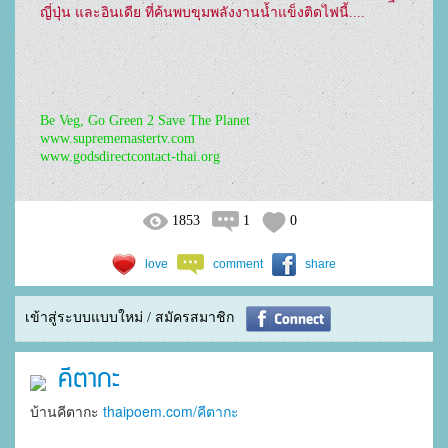
Be Veg, Go Green 2 Save The Planet

www.suprememastertv.com

www.godsdirectcontact-thai.org
1853
1
0
love
comment
share
เข้าสู่ระบบแบบใหม่ / สมัครสมาชิก
คีตากะ
บ้านคีตากะ
thaipoem.com/คีตากะ