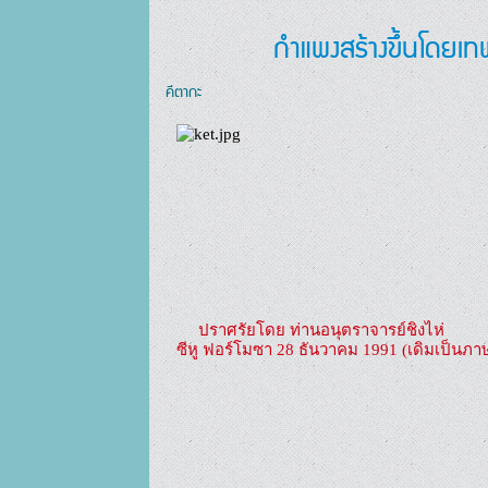
กำแพงสร้างขึ้นโดยเทพ
คีตากะ
     ปราศรัยโดย ท่านอนุตราจารย์ชิงไห่

ซีหู ฟอร์โมซา 28 ธันวาคม 1991 (เดิมเป็นภา