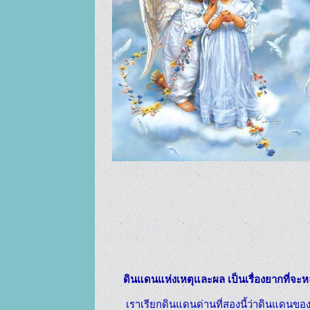
    ดินแดนแห่งเหตุและผล เป็นเรื่องยากที
     เราเรียกดินแดนด่านที่สองนี้ว่าดินแดนของกฎแห่งกรรม มันทำหน้าที่อย่างไรนะหรือ ? คือสิ่งที่พวกเทพยดาหรือทูตสวรรค์รังสรรค์มันไว้เพื่อพวกเรา แม้ว่าภายหลังจากที่เราได้ข้ามผ่านพรมแดนในระดับที่หนึ่งไปแล้ว พวกเทวดาก็ได้เตรียมด่านที่สองนี้ไว้ ดังนั้นพวกเราจึงไม่สามารถที่ผ่านไปในทันทีทันใดเพื่อก่อเหตุทะเลาะวิวาท ทำความยุ่งยากในสวรรค์ และทำลายบรรยากาศที่สงบสุขของจักรวาล เพราะฉะนั้นจึงมีพรมแดนซ้อนพรมแดนเพื่อหยุดเรา และเพื่อให้เทพยดาได้ตรวจสอบเรา ถ้าหากเราได้สิทธิ์เข้าสู่อาณาจักรของสวรรค์ภายหลังการฟันฝ่าด่านกักกันในระดับที่หนึ่งนั้นได้ ก็จะก่อความยุ่งยากขึ้น ดังนั้นจึงมีด่านต่อไปที่จะกักเราเอาไว้
แล้วที่นี้จะมีวิธีการอย่างไรที่ทูตสวรรค์จะใช้กับเราในตอนนี้นะหรือ ? เขาจะควบคุมพวกเราด้วยกฎที่ว่าด้วยเหตุและผล แต่เป็นเช่นไรนะหรือ ? วิธีการก็คืออะไรก็ตามที่เราทำไว้ในโลกนี้ ไม่ว่ากรรมดีหรือกรรมชั่ว เราจะต้องกลับมารับทุกขเวทนา ถ้าทำดีเอาไว้ก็ต้องกลับมาเสวยผลบุญ และระหว่างที่เรากำลังมีความสุขอยู่กับผลบุญอยู่นั้น ก็อาจกำลังสร้างเวรกรรมชั่วไปด้วย ในระหว่างที่กำลังหลงระเริงอยู่ เราก็จะติดกับดัก เมื่อสถานการณ์กลับกลายเป็นเลวลง เราก็จะทุกข์ทรมานและเศร้าหมอง และในที่สุดก็จะทำให้ต้องประกอบกรรมชั่ว ไม่ว่าสถานการณ์จะเป็นเช่นไรก็อันตรายต่อเราเสมอ และนี่ก็คือหลุมพราง
พวกเราได้สร้างสถานการณ์นี้ขึ้นมาเพราะเราเคยทำไม่ดีไว้เมื่อก่อนหน้านั้น บรรดาเทพยดาในสวรรค์ต่างรู้สึกเห็นใจต่อปูมหลังของพวกเรา และสภาพที่รวดร้าวภายหลังที่ถูกตัดสินให้ลงมาเกิด พวกเขาก็เลยพูดกับพระเจ้าว่า “ให้พวกเราได้ลงมายังโลกจะได้เรียนรู้เพื่อปรับปรุงตัวอีกครั้ง หรือเพื่อเป็นการลดหย่อนผ่อนโทษ” เมื่อครั้งที่พระเจ้าได้แตะอาดัมกับอีฟลงมายังโลก นั่นก็คือการที่พระองค์ต้องการให้พวกเขามาชดใช้กรรม ! พวกเขาจะต้องทำงานหนักทุกวันเพื่อแลกขนมปัง โดยหยาดเหงื่อและแรงงานพวกเธอจึงจะได้กินขนมปัง ดังที่กล่าวไว้ในพระคัมภีร์ไบเบิ้ล พระองค์ได้ให้พรต่อพวกเขา !
ในเวลาต่อมานานแสนนาน บรรดาลูกหลานและทายาทที่ไม่ได้เป็นผู้ก่อกรรม ซึ่งสิ่งเลวร้ายต่างๆ ได้ก่อไว้โดยบรรพบุรุษ บรรดาเหล่าเทพยดาบนสวรรค์จึงได้วิงวอนต่อพระผู้เป็นเจ้าว่า “ได้โปรดให้พวกเราเหล่าเทวดาได้ลงไปช่วยพวกเขาเถิดด้วยเห็นแก่ความดีที่พวกเขาเคยทำไว้ และเหล่านั้นเป็นเพียงลูกหลานและทายาทของพวกเขา และพวกนี้ก็ก็ไม่มีจิตใจเลวร้ายอันใดเลย ความผิดและบาปต่างๆ นั้นเป็นของบรรพบุรุษ ดังนั้นโปรดให้โอกาสพวกเขาเถิด......”
พระผู้เป็นเจ้าผู้ทรงเปี่ยมด้วยเมตตาหลังจากได้สดับฟัง ดังนั้นก็ตรัสว่า “ตกลง !”
บรรดาเทพยดาทูตสวรรค์ทั้งหลายก็ได้ลงมาสั่งสอนพลังอำนาจเวทมนตร์และกรรมวิธีในการปรับปรุงชีวิตความเป็นอยู่ด้วยเครื่องมือและสิ่งอำนวยความสะดวกต่างๆ ให้วิถีชีวิตมีความสะดวกสบายและช่วยบรรเทาทุกข์ทรมาน นอกจากนั้นยังส่งนักวิทยาศาสตร์ที่เก่งกาจลงมาสอนพวกเราในเรื่องของวิทยาศาสตร์และเทคโนโลยีต่างๆ ซึ่งเป็นความลับของจักรวาลและสิ่งที่ไม่คาดฝันก็คือ ภายหลังจากที่พวกเราได้เรียนรู้ไปในบางส่วน เราก็ต้องการรู้มันทั้งหมด ก่อนหน้านั้นพวกเราเรียนรู้ได้ดีมาก ความคิดชั่วร้ายและความละโมบก็เกิดขึ้น พวกเรามีความภาคภูมิในการได้สร้างสรรค์สิ่งประดิษฐ์ต่างๆ ขึ้นมา และคิดว่าพวกเรานั้นเทียบได้ราวกับเทวดา เราจึงได้บังคับให้เขาสอนเราทุกๆ อย่าง
บรรดาเทวดาทูตสวรรค์ก็กล่าวว่า “ใจเย็นๆ ! จงจดจ่อกับสิ่งนี้ก่อน ดูซิว่าเธอทำได้ขนาดไหน แล้วสิ่งอื่นๆ จะตามมาในเวลาที่เธอได้พัฒนาในเรื่องศีลธรรมและปัญญาของเธอเรียบร้อยแล้ว มันยังไม่ถึงเวลา เราไม่สามารถสอนพลังอำนาจเวทมนตร์ที่อยู่ในระดับสูงสุดยอดให้เธอได้ในเวลานี้”
อย่างไรก็ตาม พวกเขาก็ยังคงยืนกรานและขู่เข็ญต่อเทวดาว่า “ตอนนี้เรารู้จักทำสิ่งต่างๆ มากมาย ! เราสามารถผลิตอาวุธต่างๆ ได้ แถมยังมีอำนาจเวทมนตร์มากมาย ถ้าท่านให้การปฏิเสธเราอีก เราก็จะปล้นเอาดื้อๆ เลย” มันก็เหมือนๆ กันกับที่นักเรียนวิชาการต่อสู้ป้องกันตัว ต้องการจะสู้กับคนที่เป็นอาจารย์ แม้จะยังอ่อนหัดอยู่เท่านั้นก็คิดว่าตัวเองมีพลังอำนาจมากพอจะท้าทายต่อคนที่เป็นอาจารย์ ก็แน่นอนละ ที่เทวดาจะปฏิเสธว่า “ไม่มีทางซะหรอก ! อำนาจเวทมนตร์ชั้นสูงสุดและปัญญานั้นจะต้องไปด้วยกันกับคุณธรรมที่สูงส่ง มิฉะนั้นเจ้าอาจจะทำสิ่งชั่วร้ายได้ หรือพูดง่ายๆ ว่าเจ้าจะไม่รู้จักวิธีใช้มัน” แต่พวกเขาไม่ฟัง แถมยังย้ำว่าจะปล้นเสีย พวกเขามีอาวุธต่างๆ พร้อมและโจมตีเพื่อขู่เข็ญเอากับบรรดาเทวดาที่อยู่นั่น แล้วพวกเขาก็ทำสำเร็จถึงที่นั่นได้ และแล้วผู้คุมกฎแห่งจักรวาลก็มาถึง และได้ใช้อำนาจเวทมนตร์และอาวุธที่เหนือกว่าทำลายล้างอาวุธของพวกเราลง แล้วก็ส่งคนของพวกเรากลับมายังที่เดิมที่เคยเป็นอยู่ ซึ่งบ้างก็ไม่หวนกลับมาและตายลงที่นั่น เรื่องราวก็เป็นมาเช่นนี้ ตั้งแต่นั้นมาพุทธะและโพธิสัตว์ก็ไม่ไว้วางใจพวกเราอีก และคงไม่ให้อำนาจเวทมนตร์พวกเราอีกแล้ว แต่ถึงอย่างไร อำนาจเวทมนตร์ที่ได้มีการเรียนกันมาในชาติปางก่อนบ้างก็ไม่ได้ถูกกำจัดไปซะทีเดียว ฉะนั้นก็เลยยังคงเหลือร่องรอยไว้ที่พวกเราบางคน นี่จึงเป็นเหตุผลที่ว่าทำไมบางคนจึงสามารถร่ายเวทมนตร์คาถา ปลุกเสกสิ่งต่างๆ ได้ในทันทีแม้ว่าจะไม่อาศัยการเรียนรู้มาก่อนเลย สิ่งเหล่านี้เป็นความทรงจำที่หลงเหลือมาแต่ชาติปางก่อนนั่นเอง ซึ่งก็รวมไปถึงพวกที่สามารถทำให้เกิดการระเบิดของปรมาณู ระเบิดดำ ระเบิดขาวและอีกสารพัดระเบิดอันมาจากคนชั่วร้ายทั้งสิ้น ! (อาจารย์กับทุกคนหัวเราะ)
ภายหลังการทำลายล้างอาวุธแห่งจักรวาลของพวกเราลง พวกเทวดาก็กักขังเราไว้ที่นี่ พวกเขาจัดการขังเราไว้อย่างไรน่ะหรือ ? พวกเขาไม่ได้ใช้โซ่ตรวนหรืออำนาจเวทมนตร์ธรรดาทั่วไป เนื่องจากสิ่งเหล่านี้พวกเราเรียนรู้มาหมดแล้ว เรารู้วิธีจู่โจมและหลบหนีอยู่แล้ว เพราะฉะนั้นพวกเทวดาจึงวางแผนการที่แยบยลเพื่อปราบความก้าวร้าวของพวกเราด้วยการมีความรู้สึกถึงความรักความผูกพันและผลแห่งกรรม พวกเขาได้สร้างระบบกฎแห่งกรรมขึ้นเพื่อที่เราจะได้เกิดและตายลง โดยไม่จำเป็นต้องเสียแรงทำอะไรเราเลยด้วยซ้ำ เหลือเชื่อจริงๆ ! ไม่ว่าเธอจะทำสิ่งดีหรือเลวร้าย เธอก็จะต้องกลับชาติมาเกิดรับผลของมันอยู่ดี นี่คือความอัศจรรย์ ! ตั้งแต่นั้นมาพวกเราก็ถูกผูกมัดไว้จนบัดนี้ ไม่สามารถหลุดพ้นไปไหนได้ ไม่ว่าเราจะเพียรพยายามซักแค่ไหน ก็ไม่สามารถขึ้นไปได้
มันเหมือนกับประตูใหญ่ของที่คุมขัง ที่เราจะต้องออกไปโดยผ่านมันออกไป การขุดอุโมงค์หรือความพยายามหลบหนีวิธีอื่นๆ นั้น ไม่ช้าไม่นานก็จะถูกจับกุมโดยตำรวจ ถ้าหากเธอถูกจับได้หนึ่งครั้ง โทษที่ได้รับก็จะเพิ่มขึ้นอีก และเธอก็ถูกกักขังหนาแน่นขึ้น นั่นคือเหตุผลที่ทำไมผู้คนที่บำเพ็ญให้ได้รับการหลุดพ้นและฝึกสมาธิด้วยตนเองจึงล้มเหลว พวกเขาพยายามที่จะขุดอุโมงค์หรือเจาะกำแพง ซึ่งเป็นการทำให้สภาพการณ์เลวร้ายลงไปอีก ที่เรารู้กันว่าการถูกเข้าสิงหรือถูกครอบงำ ฉะนั้นกฎแห่งกรรมนั้นคือโซ่ตรวนที่ล่ามหรือประตูที่กักขังเราไว้ที่นี่ นี่คือวิธีการของกฎแห่งกรรม มันถูกสร้างขึ้นโดยบรรดาเทพยดา มิฉะนั้นแล้วจะกักขังพวกเราไว้ที่นี่ได้อย่างไรกัน ?
ว๊าว ! พวกเราเคยมีอำนาจเวทมนตร์แบบที่เวลาเราจะไปไหนใช้เวลาแค่พริบตาก็ไปถึงดาวจูปีเตอร์ ถึงดาวอังคาร หรือไปยังดวงอาทิตย์ แสวงหาด้วยอาวุธยุทโธปกรณ์และอำนาจเวทมนตร์ที่เกรียงไกร ไม่มีใครจะมาหยุดยั้งเราได้ เรามีภูมิปัญญาที่ยิ่งใหญ่แต่เราเพียงได้ใช้มันไปในการทำสิ่งที่ชั่วร้าย แล้วมนุษย์ก็ยังคงอยู่ในความป่าเถื่อนและผิดศีลธรรม พวกเขาจะไม่ฟังคำสอนในเรื่องของศีลธรรมกัน !
บางทีบรรดาเทวดาบนสวรรค์คงคิดว่าพวกเรามีความเมตตากรุณาอย่างเขากระมัง ดังนั้นก็เลยไม่ได้ให้ความสนใจในเรื่องของศีลธรรมกัน พวกเขาไม่สั่งสอนผู้คนให้อยู่ในศีลห้าและให้รับการประทับจิตก่อนจะบำเพ็ญเพียรด้านสมาธิกัน พวกเขาเพียงแต่สอนผู้คนถึงวิธีการทำสมาธิ การกินเนื้อสัตว์นั้นไม่ได้รับการห้าม และเรื่องของศีลก็ไม่มีการยึดถือ ดังนั้นผู้คนจึงได้ไม่พัฒนาด้านศีลธรรมและคุณลักษณะในทางความเมตตากรุณา เพราะถ้าหากบุคคลที่ไร้ศีลธรรมได้ครอบครองฐานะตำแหน่งทางการเมืองหรือมีอำนาจหน้าที่ระดับสูงแล้วล่ะก็จะยิ่งเป็นอันตรายต่อประชาชน
ในอดีตกาล พวกทูตสวรรค์ได้กระทำผิดพลาดไปโดยการละเลยต่อการพัฒนาศีลธรรมจรรยาของพวกเรา และได้เล็งเห็นแต่เรื่องการเอาใจใส่ไปในทางวัตถุแต่เพียงอย่างเดียว พวกเขาเห็นว่ามนุษย์มีความเป็นอยู่ที่ทุกข์ทนทรมานกับน้ำตาไหลรินและกับหยาดเหงื่อที่ตรากตรำตลอดวันแต่ก็ยังมีไม่พอจะกิน ไม่ต้องพูดถึงเรื่องการใช้ปุ๋ยในการเพาะปลูกเลย และยังคงไร้เดียงสาต่อสรรพสิ่งที่มีวิวัฒนาการ พวกเขาได้ผลตอบแทนที่เล็กน้อยมากไม่ว่าจะทำอะไร เพราะว่าพระผู้เป็นเจ้าได้พิพากษาไว้ว่า “ด้วยหยาดเหงื่อและแรงงานของเจ้า เจ้าจึงจะได้กินขนมปัง” พระองค์ไม่ได้กล่าวว่าเจ้าจะต้องกักตุนอะไรและเก็บมันไว้ในธนาคาร พระองค์เพียงแต่กล่าวว่า “จงกินเท่าที่จะอยู่รอด” อย่างไรก็ดียังไม่ใช่เรื่องของธนาคารอีกนั่นแหล่ะ ! พระองค์ไม่ได้คิดถึงเรื่องการกักตุนเลย พระองค์กล่าวว่ามันเป็นการดีอยู่ถ้าหากเรามีพอใช้จ่าย พระเจ้าทรงซื่อตรงและสะอาดอย่างแท้จริง พระองค์ไม่เคยสอนอะไรที่เกี่ยวข้องกับธนาคารหรือการกู้ยืม (อาจารย์หัวเราะ) ดังเช่นระบบซึ่งไม่เคยมีอยู่แต่ไรมา
ดังนั้นพอพวกทูตสวรรค์ได้มาเห็นมนุษย์อยู่ในสภาพทุกข์ยากแสนสาหัส ก็เลยให้ความสนใจไปทางที่เกี่ยวกับวัตถุและลืมเรื่องของศีลธรรมจรรยาที่มีความสำคัญยิ่งไปกว่า เพราะถ้าหากผู้คนทำผิดศีลธรรมก็จะมีแต่ความเสื่อมทราม ถ้ามีแต่การให้สิ่งต่างๆ แต่ในทางวัตถุ พวกเขาไม่เพียงแต่จะยึดถือ กอบโกยเพื่อความมั่งคั่งของตนเอง หรือไม่แบ่งปันให้กับผู้คนอื่นๆ เท่านั้น เมื่อใดที่เขามีพลังอำนาจและความมั่งคั่ง เขาก็จะใช้มันไปในทางสิ่งที่เลวร้ายต่างๆ ได้
ถ้าเธอได้ดูโทรทัศน์ อ่านหนังสือพิมพ์หรือหนังสื่อต่างๆ เธออาจจะพบว่าประวัติศาสตร์ของพวกเรานั้นเต็มไปด้วยเจ้าหน้าที่ขุนนางระดับสูงที่ทุจริต พวกนี้จะหาประโยชน์เอาจากประชาชนและปล้นชิงเอาทรัพย์สินของประชาชน ยิ่งอยู่ในตำแหน่งสูงเท่าไรก็ยิ่งกลายเป็นความเลวร้ายมากเท่านั้น ผลสุดท้ายรัฐบาลทั้งหมดก็พังทลาย ถ้าหากว่าคนชั่วเหล่านั้นไม่ใช่เจ้าหน้าที่ขุนนางระดับสูง หากแต่เป็นชาวนาที่ยากจนแทน คนเหล่านี้ก็ไม่มีโอกาสที่จะทำอันตรายอะไรได้มากนัก อย่างมากก็ทำได้แค่คดโกงพื้นที่นาของเพื่อนบ้านหรือหาเงินได้มากขึ้นจากผู้คนโดยการทำธุรกิจติดสินบน ตั้งแต่ระดับที่เป็นเจ้าหน้าที่ขึ้นไปก็สามารถคดโกงประชาชนได้มากมาย ยิ่งอยู่ในตำแหน่งสูงเท่าไรก็ยิ่งข่มขู่ประชาชนได้มากเท่านั้น ฉะนั้นจึงเป็นอันตรายอย่างยิ่งที่จะมีเจ้าหน้าที่ระดับสูงที่ไร้ศีลธรรมจรรยา
ก็คล้ายๆ กับการที่ไม่มีใครสั่งสอนบรรพบุรุษของเราในเรื่องที่เกี่ยวกับจริยธรรม พวกเทวดาเป็นผู้ที่เต็มไปด้วยความเมตตากรุณาและเป็นผู้ที่มีคุณธรรมอยู่ในตนเอง ดังนั้นพวกเขาจึงไม่เคยคิดว่าพวกเราจะไร้ศีลธรรมจรรยา และนี่ก็น่าจะเป็นเหตุผลที่พระเจ้าตัดสินให้พวกเราลงมารับโทษบนโลกนี้ การขาดแคลนศีลธรรมเป็นเหตุผลที่ชัดเจนแน่นอน ไม่เช่นนั้น เราก็น่าที่จะมีสิทธิ์สมควรที่จะอยู่บนสวรรค์ได้ ! เรามาที่นี่ก็เพราะคุณสมบัติที่บกพร่องของเรา เหมือนกับเด็กนักเรียนที่ต้องเรียนซ้ำชั้นอีกหนึ่งปีนั่นเอง เมื่อเห็นว่าพวกเราขาดแคลนสิ่งของทางวัตถุ พวกเทวดาก็เกิดความรู้สึกสงสารเห็นใจพวกเราและรีบให้ความช่วยเหลือต่อพวกเรา เหมือนกันกับตอนที่เราไปช่วยผู้ประสบภัยพิบัติต่างๆ ตอนที่เราไปช่วยเหลือผู้ประสบภัยในฟิลิปปินส์ เราก็ให้ความช่วยเหลือเจือจานทางด้านวัตถุก่อนอื่น เพราะเราเป็นห่วงว่าพวกเขาอาจจะอดอยาก ดังนั้นเมื่อเราไปที่ฟิลิปปินส์ เอาแลค หรือว่าจีนแผ่นดินใหญ่ เพื่อผ่อนคลายสถานการณ์ภัยพิบัติที่เกิดขึ้น เราจะไม่ค่อยพูดถึงสิ่งอื่น เราจะย้ำกับพวกเขาแต่เพียงว่า “ความช่วยเหลือที่พวกเราจัดหาให้ทางด้านวัตถุนั้นอยู่ได้เพียงชั่วคราวเท่านั้น อย่างน้อยที่สุดก็ช่วยดูแลทางด้านจิตวิญญาณของพวกเขาและสอนให้พวกเขาสวดอธิษฐานภายในถึงพระเจ้าให้ท่านช่วย เพื่อให้พวกเขาสามารถที่จะหลุดพ้นจากความทุกข์ทรมานได้ตลอดกาล และหลังจากนั้นจึงค่อยแนะนำให้พวกเขาเป็นคน