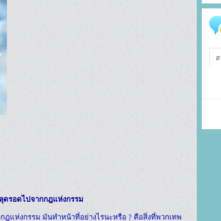
ส
่จะหลุดรอดไปจากกฎแห่งกรรม