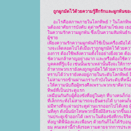
     ถูกผูกมัดไว้ด้วยความรู้สึกรักและผูกพันข
     อะไรคือสภาพภายในโลกทิพย์ ? ในโลกทิพย์นี้เขาใช้ความรักและความผูกพันมาบังตาเรา โดยไม่จำเป็
นต้องอาศัยการบังคับ ดุด่าหรือล่ามโซ่เลย เธอเข
ในความรักความผูกพัน ซึ่งเป็นความสัมพันธ์ระห
ผู้ชาย

เพียงความรักความผูกพันก็ใช้เป็นเครื่องมือได้
างจะเล็ดลอดไปได้เมื่อเราถูกผูกมัดไว้ด้วยคว
องการ ต้องใช้พลังความตั้งใจอย่างยิ่งยวด ต้
ช้ความกล้าหาญอย่างมาก และหรือต้องใช้ควา
บุคคลที่รู้แจ้ง เช่นนั้นเขาเหล่านั้นจึงจะให้
ถ้าหากพวกเรายังคงถูกผูกมัดไว้ด้วยความรัก
ทราบได้ว่าเรายังคงอยู่ภายในระดับโลกทิพย์ 
ไม่สามารถข้ามผ่านเกราะกำบังในระดับที่หนึ่
ะให้ความนับถือผู้ทรงศีลเพราะพวกเขาคิดว่า
ทิพย์ที่เป็นประตูแรก

เหมือนกันกับผู้ต้องขังที่อยู่ในคุก ที่บางคนก็ก
ที่เล็กกระทั่งไม่สามารถจะยืนตรงได้ บางคนก็
ม่มีทางที่จะผ่านประตูด่านแรกออกไปได้เลย 
นที่คุก ดังนั้นนักโทษพวกนี้จึงมีอิสระมากขึ้
านประตูเข้าออกได้ เพราะในห้องขังที่กระจิริด
ทั่งญาติพี่น้องและเพื่อนๆ ด้วยกันก็ไม่ได้รับอ
ยม คนเหล่านี้กำลังรอความตายจากการประหารชี