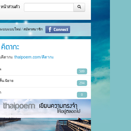
หน้าส่วนตัว
ู่ระบบแบบใหม่ / สมัครสมาชิก
คีตากะ
นคีตากะ
thaipoem.com/คีตากะ
น
509
งสั้น-นิยาย
294
ก
0