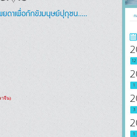
ยดาเพื่อกักขังมนุษย์ปุถุชน.....
ก
2
12
2
1
2
ษาจีน)
3
2
1