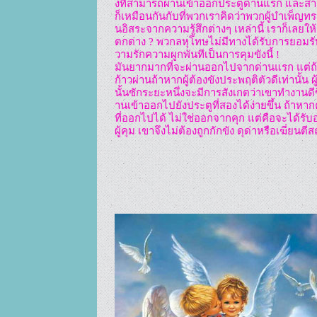
งที่สามารถผ่านเข้าออกประตูด่านแรก และส
ก็เหมือนกันกับที่พวกเราคิดว่าพวกผู้บำเพ็ญท
นอิสระจากความรู้สึกต่างๆ เหล่านี้ เราก็เลยให
ตกต่าง ? พวกลหุโทษไม่มีทางได้รับการยอมรั
วามรักความผูกพันทีเป็นการคุมขังนี้ ! 

มันยากมากที่จะผ่านออกไปจากด่านแรก แต่ถ้
ก้าวผ่านถ้าหากผู้ต้องขังประพฤติตัวดีเท่านั
นั้นซักระยะหนึ่งจะมีการสังเกตว่าเขาทำงานดี
านเข้าออกไปยังประตูที่สองได้ง่ายขึ้น ถ้าหา
ที่ออกไปได้ ไม่ใช่ออกจากคุก แต่คือจะได้ร