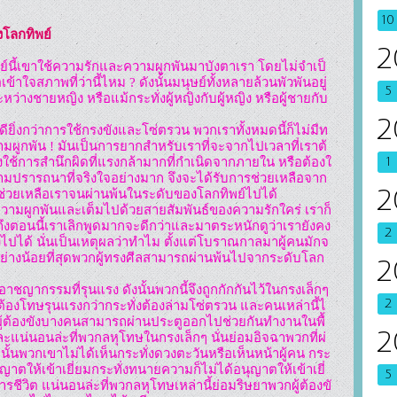
10
องโลกทิพย์
2
้าใจสภาพที่ว่านี้ไหม ? ดังนั้นมนุษย์ทั้งหลายล้วนพัวพันอยู่
5
ว่างชายหญิง หรือแม้กระทั่งผู้หญิงกับผู้หญิง หรือผู้ชายกับ
2
ดียิ่งกว่าการใช้กรงขังและโซ่ตรวน พวกเราทั้งหมดนี้ก็ไม่มีท
ามผูกพัน ! มันเป็นการยากสำหรับเราที่จะจากไปเวลาที่เราต้
องใช้การสำนึกผิดที่แรงกล้ามากที่กำเนิดจากภายใน หรือต้องใ
1
มปรารถนาที่จริงใจอย่างมาก จึงจะได้รับการช่วยเหลือจาก
2
การช่วยเหลือเราจนผ่านพ้นในระดับของโลกทิพย์ไปได้

ความผูกพันและเต็มไปด้วยสายสัมพันธ์ของความรักใคร่ เราก็
ถึงตอนนี้เราเลิกพูดมากจะดีกว่าและมาตระหนักดูว่าเรายังคง
2
งไปได้ นั่นเป็นเหตุผลว่าทำไม ตั้งแต่โบราณกาลมาผู้คนมักจ
อย่างน้อยที่สุดพวกผู้ทรงศีลสามารถผ่านพ้นไปจากระดับโลก
2
่ออาชญากรรมที่รุนแรง ดังนั้นพวกนี้จึงถูกกักกันไว้ในกรงเล็กๆ 
2
ต้องโทษรุนแรงกว่ากระทั่งต้องล่ามโซ่ตรวน และคนเหล่านี้ไ
ผู้ต้องขังบางคนสามารถผ่านประตูออกไปช่วยกันทำงานในพื้
2
นและแน่นอนล่ะที่พวกลหุโทษในกรงเล็กๆ นั่นย่อมอิจฉาพวกที่ผ่
นั้นพวกเขาไม่ได้เห็นกระทั่งดวงตะวันหรือเห็นหน้าผู้คน กระ
นุญาตให้เข้าเยี่ยมกระทั่งทนายความก็ไม่ได้อนุญาตให้เข้าเยี่
5
วิต แน่นอนล่ะที่พวกลหุโทษเหล่านี้ย่อมริษยาพวกผู้ต้องขั