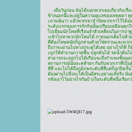
     เมื่อวันก่อน ฉันได้บอกพวกเธอเกี่ยวกับเรื่องที่ว่า พวกเราทำไมจึงถูกกักกันไว้ที่นี่ได้อย่างไร ? ถูกขังไว้ที่
ข้างนอกนี้และอยู่ในความดูแลของเทพยดา ทูต
ะถามฉันว่า แล้วพวกเขาจำกัดพวกเราไว้ได้อย่างไรเล
ระดับแรกของการกักกันนั้นเปรียบเสมือนคุกในโลก
ไปเยี่ยมนักโทษที่เรือนจำฮัวเหลี่ยนในการปาฐก
ะเข้าไปหาพวกนักโทษได้ ภายนอกเต็มไปด้ว
ที่ต้องโทษหนักก็ถูกล่ามด้วยโซ่ตรวนและพวก
ถึงว่าจะผ่านไปทางประตูได้เลย อย่างไรก็ดี
ะถูกให้ทำงานกวาดพื้น ปลูกต้นไม้ รดน้ำต้น
สามารถจะออกไปได้เกือบจะถึงกำแพงชั้นนอก 
สถานการณ์นั้นจะคล้ายๆ กันกับพวกเราที่เป็น
ที่สี่ และไปได้ถึงภูมิภพระดับที่สี่แต่ก็ถูกปิด
ต้องผ่านไปจึงจะได้เป็นอิสระอย่างแท้จริง นั่