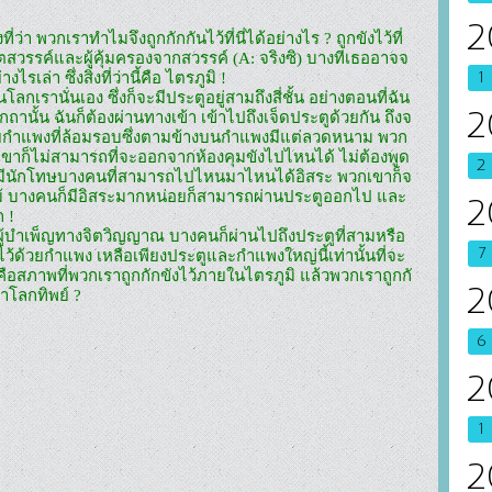
2
สวรรค์และผู้คุ้มครองจากสวรรค์ (A: จริงซิ) บางทีเธออาจจ
1
่า ซึ่งสิ่งที่ว่านี้คือ ไตรภูมิ !

เรานั่นเอง ซึ่งก็จะมีประตูอยู่สามถึงสี่ชั้น อย่างตอนที่ฉัน
2
ถานั้น ฉันก็ต้องผ่านทางเข้า เข้าไปถึงเจ็ดประตูด้วยกัน ถึงจ
ยกำแพงที่ล้อมรอบซึ่งตามข้างบนกำแพงมีแต่ลวดหนาม พวก
เขาก็ไม่สามารถที่จะออกจากห้องคุมขังไปไหนได้ ไม่ต้องพูด
2
 ก็มีนักโทษบางคนที่สามารถไปไหนมาไหนได้อิสระ พวกเขาก็จ
ไม้ บางคนก็มีอิสระมากหน่อยก็สามารถผ่านประตูออกไป และ
2
!

ผู้บำเพ็ญทางจิตวิญญาณ บางคนก็ผ่านไปถึงประตูที่สามหรือ
7
กั้นไว้ด้วยกำแพง เหลือเพียงประตูและกำแพงใหญ่นี้เท่านั้นที่จะ
นคือสภาพที่พวกเราถูกกักขังไว้ภายในไตรภูมิ แล้วพวกเราถูกกั
2
6
2
1
2