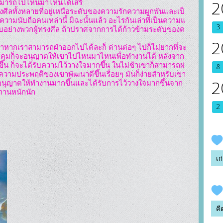
ามารถไปไหนมาไหนได้เสรี

2
รงศีลทั้งหลายที่อยู่เหนือระดับของความรักความผูกพันและเป็
้ความนับถือคนเหล่านี้ มิฉะนั้นแล้ว อะไรกันเล่าที่เป็นความแ
3
บอย่างพวกผู้ทรงศีล ถ้าปราศจากการได้ก้าวข้ามระดับของค
2
าหากเราสามารถฝ่าออกไปได้ละก็ ด่านต่อๆ ไปก็ไม่ยากที่จะ
้น ผู้คุมก็จะอนุญาตให้เขาไปไหนมาไหนเพื่อทำงานได้ หลังจาก
ขึ้น ก็จะได้รับความไว้วางใจมากขึ้น ในไม่ช้าเขาก็สามารถผ่
8
กความประพฤติของเขาพัฒนาดีขึ้นเรื่อยๆ มันก็ง่ายสำหรับเขา
ับอนุญาตให้ทำงานมากขึ้นและได้รับการไว้วางใจมากขึ้นจาก
2
2
เก
คี