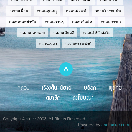
กลอนครบรอบ
กลอนฉลอง
กลอนวันเกิด
กลอนปีใหม่
กลอนเพื่อน
กลอนคุณครู
กลอนพ่อแม่
กลอนโกรธแค้น
กลอนตลกขำขัน
กลอนกวนๆ
กลอนข้อคิด
กลอนธรรมะ
กลอนแอบชอบ
กลอนเสียดสี
กลอนให้กำลังใจ
กลอนเหงา
กลอนธรรมชาติ
กลอน
เรื่องสั้น-นิยาย
บล็อก
พูดคุย
สมาชิก
ลงโฆษณา
Copyright © since 2003, All Rights Reserved
Powered by
dnamaker.com