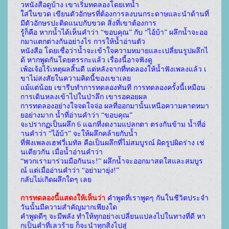
วหนังสือดูบ้าง เขาเริ่มทดลองโดยเทน้ำ
ใส่ในขวด เขียนตัวอักษรที่ต้องการลงบนกระดาษและนำด้านที่
มีตัวอักษรปะติดแนบกับขวด สิ่งที่เขาต้องการ
รู้ก็คือ หากน้ำได้เห็นคำว่า “ขอบคุณ” กับ “ไอ้บ้า” ผลึกน้ำจะออ
กมาแตกต่างกันอย่างไร การให้น้ำอ่านตัว
หนังสือ โดยเชื่อว่าน้ำจะเข้าใจความหมายและเปลี่ยนรูปผลึกไ
ด้ หากพูดกันโดยตรรกะแล้ว เรื่องนี้อาจฟังดู
เพ้อเจ้อไร้เหตุผลสิ้นดี แต่หลังจากที่ทดลองให้น้ำฟังเพลงแล้ว เ
ขาไม่สงสัยในความคิดนี้ของเขาเลย
แม้แต่น้อย เขารีบทำการทดลองทันที การทดลองครั้งนี้เหมือน
การเดินหลงเข้าไปในป่าลึก เขารอคอยผล
การทดลองอย่างใจจดใจจ่อ ผลที่ออกมานั้นเหนือความคาดหมา
ยอย่างมาก น้ำที่อ่านคำว่า “ขอบคุณ” 
จะปรากฏเป็นผลึก 6 แฉกที่งดงามแปลกตา ตรงกันข้าม น้ำที่อ่
านคำว่า “ไอ้บ้า” จะให้ผลึกคล้ายกับน้ำ
ที่ฟังเพลงเฮฟวี่เมทัล คือเป็นผลึกที่ไม่สมบูรณ์ ผิดรูปผิดร่าง เช่
นเดียวกัน เมื่อน้ำอ่านคำว่า
“พวกเรามาร่วมมือกันนะ!” ผลึกน้ำจะออกมาสดใสและสมบูร
ณ์ แต่เมื่ออ่านคำว่า “อย่ามายุ่ง!” 
กลับไม่เกิดผลึกใดๆ เลย
การทดลองนี้แสดงให้เห็นว่า
 คำพูดที่เราพูดๆ กันในชีวิตประจำ
วันนั้นมีความสำคัญมากเพียงใด 
คำพูดดีๆ จะมีพลัง ทำให้ทุกอย่างเปลี่ยนแปลงไปในทางที่ดี หา
กเป็นคำที่เลวร้าย ก็จะนำทุกสิ่งไปสู่