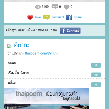
3400
0
0
love
comment
share
เข้าสู่ระบบแบบใหม่ / สมัครสมาชิก
คีตากะ
บ้านคีตากะ
thaipoem.com/คีตากะ
กลอน
509
เรื่องสั้น-นิยาย
294
บล็อก
0