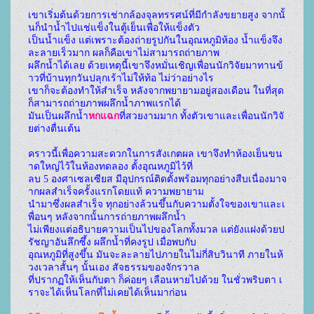
เขาเริ่มต้นด้วยการเช่ากล้องจุลทรรศน์ที่มีกำลังขยายสูง จากนั้
นก็นำน้ำไปแช่แข็งในตู้เย็นเพื่อให้แข็งตัว
เป็นน้ำแข็ง แต่เพราะต้องถ่ายรูปกันในอุณหภูมิห้อง น้ำแข็งจึง
ละลายเร็วมาก ผลก็คือเขาไม่สามารถถ่ายภาพ
ผลึกน้ำได้เลย ด้วยเหตุนี้เขาจึงหมั่นเชิญเพื่อนนักวิจัยมาทานข้
าวที่บ้านทุกวันปลุกเร้าไม่ให้ท้อ ไม่ว่าอย่างไร
เขาก็จะต้องทำให้สำเร็จ หลังจากพยายามอยู่สองเดือน ในที่สุด
ก็สามารถถ่ายภาพผลึกน้ำภาพแรกได้ 
มันเป็นผลึกน้ำ
หกแฉก
ที่สวยงามมาก ทั้งตัวเขาและเพื่อนนักวิจั
ยต่างตื่นเต้น 
คราวนี้เพื่อความสะดวกในการสังเกตผล เขาจึงทำห้องเย็นขน
าดใหญ่ไว้ในห้องทดลอง ตั้งอุณหภูมิไว้ที่
ลบ 5 องศาเซลเซียส มีอุปกรณ์ติดตั้งพร้อมทุกอย่างสืบเนื่องมาจ
ากผลสำเร็จครั้งแรกโดยแท้ ความพยายาม
นำมาซึ่งผลสำเร็จ ทุกอย่างล้วนขึ้นกับความตั้งใจของเขาและเ
พื่อนๆ หลังจากนั้นการถ่ายภาพผลึกน้ำ 
ไม่เพียงแต่อธิบายความเป็นไปของโลกทั้งมวล แต่ยังแฝงด้วยป
รัชญาอันลึกซึ้ง ผลึกน้ำที่คงรูป เมื่อพบกับ
อุณหภูมิที่สูงขึ้น มันจะละลายไปภายในไม่กี่สิบวินาที ภายในห้
วงเวลาสั้นๆ นั้นเอง สัจธรรมของจักรวาล
ที่ปรากฏให้เห็นกับตา ก็ค่อยๆ เลือนหายไปด้วย ในชั่วพริบตา เ
ราจะได้เห็นโลกที่ไม่เคยได้เห็นมาก่อน 