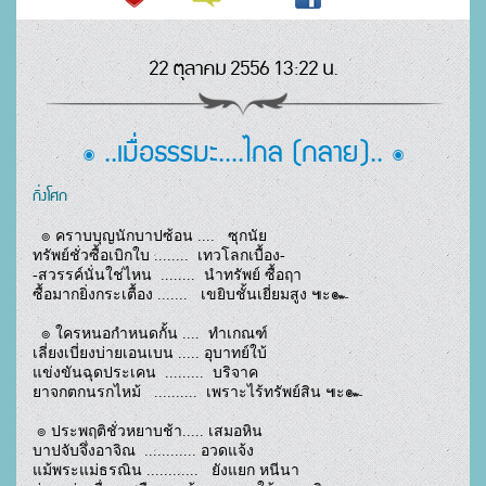
22 ตุลาคม 2556 13:22 น.
๏ ..เมื่อธรรมะ....ไกล (กลาย).. ๏
กิ่งโศก
  ๏ คราบบุญนักบาปซ้อน ....   ซุกนัย
ทรัพย์ชั่วซื้อเบิกใบ ........  เทวโลกเบื้อง-
-สวรรค์นั่นใช่ไหน  ........  นำทรัพย์ ซื้อฤา
ซื้อมากยิ่งกระเตื้อง .......   เขยิบชั้นเยี่ยมสูง ๚ะ๛
  ๏ ใครหนอกำหนดกั้น ....  ทำเกณฑ์
เลี่ยงเบี่ยงบ่ายเอนเบน ..... อุบาทย์ใบ้
แข่งขันฉุดประเคน  .........  บริจาค
ยาจกตกนรกไหม้   ..........  เพราะไร้ทรัพย์สิน ๚ะ๛
 ๏ ประพฤติชั่วหยาบช้า..... เสมอหิน
บาปจับจึ่งอาจิณ  ............ อวดแจ้ง
แม้พระแม่ธรณิน ............   ยังแยก หนีนา