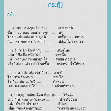
กระทู้)
กิ่งโศก
     ๏ เผา  "สุม-รุม-อุ้ม "ป่น  ....     แปลงชาติ
ซื้อ  "กอบ-ลอบ-หอบ"ราษฎร์  ....    บ่รู้    
โกง  "แก่ง-แย่ง-แบ่ง"ญาติ   ....     บดยึด ประเทศนา
กิน  "ตะ-กละ-ตะ-"กลามผู้  ....      เปลือกใต้วาทกรรม
    ๏ รู้  "ตรึก-ลึก-นึก"รู้    ....        เพียงไหน
แก่น  "ซึ่ง-กึ่ง-หนึ่ง"นัย  ....         วาทนั้น
แท้  "ทราบ-ภาพ-หยาบ" ใส ....   สัมผัส ต้องนอ
จริง "เปล่า-เล่า-เป่า"กระชั้น ....   กระหน่ำซ้ำให้หลง
   ๏ อวด "เบ่ง-เก่ง-เร่ง"อ้าง ....  อวดดี
โอ่  "ท่า-อ้า-พา"ที  ....              ถ่อยโอ้             
โง่  "งม-ถ่ม-จม"พจี  ....            ต่ำพจน์
เผย "แต่-แถ-แส่"โป้  ....          ปดด้วยต่ำทราม
   ๏ วาท(ะ) "กล่อม-ห้อม-ล้อม"ลุ่ม ....  ให้หลง      
ปรุง "รส-หมด-จด"ประจง ....          ประดับป้อน
แต่ง "ย้ำ-ย่ำ-ซ้ำ"ตรง   ....             ตีบ่อย
เพี้ยน "จัด-คัด-ยัด"ขย้อน  ....       "วาทเพี้ยนแต่งปรุง"