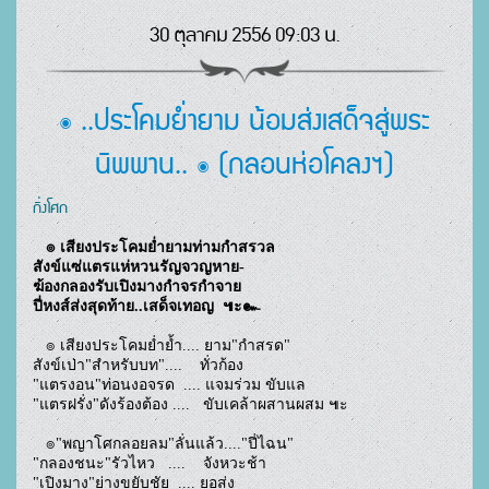
30 ตุลาคม 2556 09:03 น.
๏ ..ประโคมย่ำยาม น้อมส่งเสด็จสู่พระ
นิพพาน.. ๏ (กลอนห่อโคลงฯ)
กิ่งโศก
๏ เสียงประโคมย่ำยามท่ามกำสรวล
สังข์แซ่แตรแห่หวนรัญจวญหาย-
ฆ้องกลองรับเปิงมางกำจรกำจาย
ปี่หงส์ส่งสุดท้าย..เสด็จเทอญ  ๚ะ๛
   ๏ เสียงประโคมย่ำย้ำ.... ยาม"กำสรด"
สังข์เป่า"สำหรับบท"....    ทั่วก้อง
"แตรงอน"ท่อนงอจรด  .... แจมร่วม ขับแล 
"แตรฝรั่ง"ดังร้องต้อง ....   ขับเคล้าผสานผสม ๚ะ
   ๏"พญาโศกลอยลม"ลั่นแล้ว...."ปี่ไฉน"
"กลองชนะ"รัวไหว   ....    จังหวะช้า
"เปิงมาง"ย่างขยับชัย  .... ยอส่ง