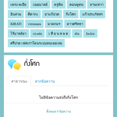
เพรง.พเยีย
เฌอมาลย์
ครูพิม
คอนพูทน
ลานเทวา
อินสวน
คีตากะ
ยาแก้ปวด
กิ่งโศก
แก้วประภัสสร
KIRATI
virismara
มวลภมร
ดาวศรัทธา
ไร้มาลย์ยา
cicada
เ ที ย น ห ย ด
din
Jackie
ศรีปาด เฟสเก่าโดนระบบลบเฉยเลย
กิ่งโศก
สาธารณะ
ฝากข้อความ
ไม่มีข้อความส่งถึงกิ่งโศก
ทั้งหมด 0 ข้อความ