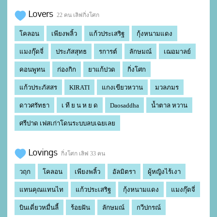
Lovers
22 คน เลิฟกิ่งโศก
โคลอน
เพียงพลิ้ว
แก้วประเสริฐ
กุ้งหนามแดง
แมงกุ๊ดจี่
ประภัสสุทธ
รการต์
ลักษมณ์
เฌอมาลย์
คอนพูทน
ก่องกิก
ยาแก้ปวด
กิ่งโศก
แก้วประภัสสร
KIRATI
แกงเขียวหวาน
มวลภมร
ดาวศรัทธา
เ ที ย น ห ย ด
Daosaddha
น้ำตาล หวาน
ศรีปาด เฟสเก่าโดนระบบลบเฉยเลย
Lovings
กิ่งโศก เลิฟ 33 คน
วฤก
โคลอน
เพียงพลิ้ว
อัลมิตรา
ผู้หญิงไร้เงา
แทนคุณแทนไท
แก้วประเสริฐ
กุ้งหนามแดง
แมงกุ๊ดจี่
บินเดี่ยวหมื่นลี้
ร้อยฝัน
ลักษมณ์
กวีปกรณ์