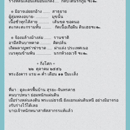
ร่างหล่นเลื่อนเสมือนแกล้ง....  กลบใต้นรกภูมิ ๚ะ๛
ผู้ลุ่มหลงอบาย- ...........   มุขนั้น
เนื้อชั่วทุกไส้สาย .........   เส้นขด ขอดนอ  
ตะกละตะกรามหั้น ........   กัดเนื้อเถือผืน ดินเฮย๚ะ๛
  ๏ จ้องมล้างม้างล่ม ......  รานชาติ
อามีสสินบาทคาด .........  คิดปล้น
เถิดผลาญพร่าฆ่าขาด ....  ผ่าแล่ง ประเทศเนอ
เนรคุณข้ามพ้น .............  นรกห้วงอเวจี ๚ะ๛
                        + กิ่งโศก +
                 ๒๒  ตุลาคม ๒๕๕๖
พระอังคาร แรม ๓ ค่ำ เดือน ๑๑ ปีมะเส็ง
ที่มา : ดูละครพื้นบ้าน สุรยะ-จันทรคาธ 
คนบาปหนา ย่อมหนักแผ่นดิน 
เมื่อร่างหล่นลงดิน พระแม่ธรณี ยังแยกแผ่นดินหนี อย่างมิอาจรอ
งรับร่างไว้ได้เลย
บาปเจ้าหนักหนาสาหัสสากรรแท้แล้ว