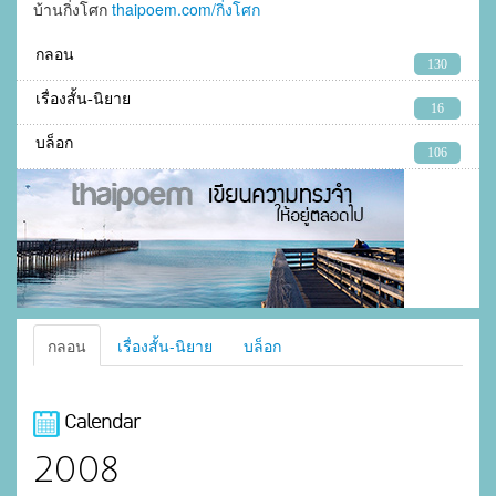
บ้านกิ่งโศก
thaipoem.com/กิ่งโศก
กลอน
130
เรื่องสั้น-นิยาย
16
บล็อก
106
กลอน
เรื่องสั้น-นิยาย
บล็อก
Calendar
2008