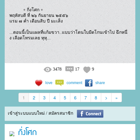
           + กิ่งโศก +
พฤหัสบดี ที่ ๒๖ กันยายน ๒๕๕๖ 
แรม ๗ ค่ำ เดือนสิบ ปี มะเส็ง
...ตอนนี้เป็นแผลที่แก้มขวา..แบบว่าโดนใบมีดโกนเข้าไป ฉึกหนึ่
ง เลือดโทรมเลย หุหุ...
3478
17
9
love
comment
share
1
2
3
4
5
6
7
8
>
»
เข้าสู่ระบบแบบใหม่ / สมัครสมาชิก
กิ่งโศก