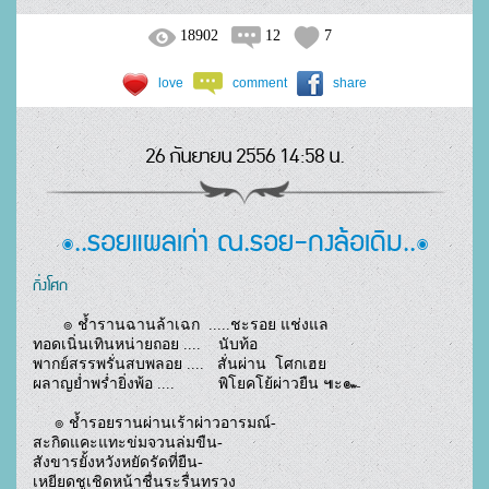
18902
12
7
love
comment
share
26 กันยายน 2556 14:58 น.
๏..รอยแผลเก่า ณ.รอย-กงล้อเดิม..๏
กิ่งโศก
       ๏ ช้ำรานฉานล้าเฉก  .....ชะรอย แช่งแล
ทอดเนิ่นเทินหน่ายถอย ....    นับท้อ
พากย์สรรพรั่นสบพลอย ....   สั่นผ่าน  โศกเฮย
ผลาญย่ำพร่ำยิ่งพ้อ ....          พิโยคโย้ผ่าวยืน ๚ะ๛
     ๏ ช้ำรอยรานผ่านเร้าผ่าวอารมณ์-
สะกิดแคะแทะข่มจวนล่มขืน-
สังขารยั้งหวังหยัดรัดที่ยืน-
เหยียดชูเชิดหน้าชื่นระรื่นทรวง