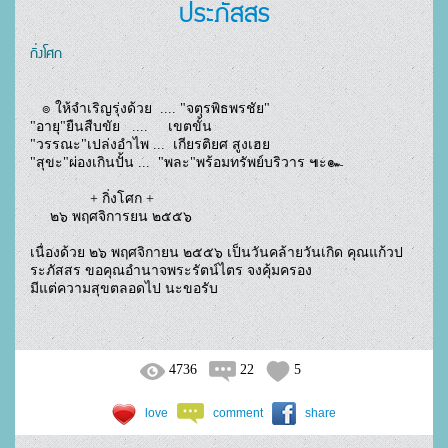
ประภัสสร
กิ่งโศก
   ๏ ให้จำเริญรุ่งด้วย  .... "จตุรพิธพรชัย"
"อายุ"ยืนสืบขัย   ....     เขตขั้น
"วรรณะ"เปล่งอำไพ ...  เกียรติยศ สูงเฮย
"สุขะ"ผ่องเกินปั้น ...  "พละ"พร้อมทรัพย์บริวาร ๚ะ๛
               + กิ่งโศก +
     ๒๖ พฤศจิการยน ๒๕๕๖
เนื่องด้วย ๒๖ พฤศจิกายน ๒๕๕๖ เป็นวันคล้ายวันเกิด คุณแก้วป
ระภัสสร ขอคุณอำนาจพระรัตน์ไตร จงคุ้มครอง
มีแต่ความสุขตลอดไป นะขอรับ
4736
22
5
love
comment
share