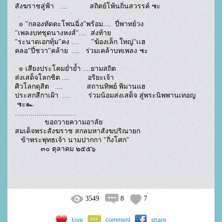
สังฆราชสู่ฟ้า   ....           สถิตย์โพ้นถิ่นสวรรค์ ๚ะ
  ๏ "กลองทัดตะโพนฉิ่ง"พร้อม....  ปี่พาทย์วง
"เพลงบทชุดนางหงส์"....  ส่งท้าย
"ระนาดเอกทุ้ม"คง ....      "ฆ้องเล็ก ใหญ่"เเฮ
คลอ"ปี่ชวา"คล้าย  ....   ร่วมเคล้าบทเพลง ๚ะ      
  ๏ เสียงประโคมย่ำย้ำ ....ยามสถิต  
ส่งเสด็จโลกชิต ....         อริยะเจ้า
ศิวโลกดุสิต   ....            สถานทิพย์ พิมานแฮ
ประสกสีกาเฝ้า  ....         ร่วมน้อมส่งเสด็จ สู่พระนิพพานเทอญ 
 ๚ะ๛
...............................
               ขอถวายความอาลัย
สมเด็จพระสังฆราช สกลมหาสังฆปริณายก
   ข้าพระพุทธเจ้า นามปากกา "กิ่งโศก"
             ๓๐ ตุลาคม ๒๕๕๖
3549
8
7
love
comment
share