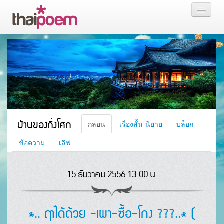
หน้าแรก
กลอน
เรื่องสั้น นิยาย
บล็อก
บ้านของกิ่งโศก
กลอน
เรื่องสั้น-นิยาย
บล็อก
สมาชิก
ข้อความ
เลิฟ
15 ธันวาคม 2556 13:00 น.
หน้าส่วนตัว
๏.. ฤาได้ด้วย -เผา-ซื้อ-โกง ???..๏ (