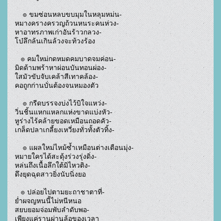
    ๏ ขมซ่อนหลบขบมุมในหลุมหม่น-
หมางครางครวญถ้วนหนระคนห่วง-
หาอาทรภาพเก่าอันร้าวกลวง-
โบ๋ลึกล้นเกินล้วงจะท้วงร้อง
   ๏ คมใหม่กดหมดคมบาดจมค่อน-
มิดด้ามพร้าหาผ่อนบันทอนผ่อง-
ใสมัวขับจับเคล้าสีเทาคล้อง-
คอถูกก่านบั่นต้องจนหมองตัว
    ๏ กรีดบรรจงบ่งไว้บิใจแหว่ง-
วิ่นชิ้นแหกแหลกแห่งขาดแบ่งหัว-
หูร่างไร้คล้ายขอดเหมือนถอดคัว-
เกล็ดปลาเกลี้ยงเหวี่ยงทั่วทั้งตัวทิ้ง-
    ๏ แผลใหม่ไหม้ซ้ำเหมือนต่างเตือนมุ่ง-
หมายใครได้สะดุ้งร่วงรุ่งดิ่ง-
หล่นถึงเนื้อลึกใต้มิไหวติง-
ดึงยุดฉุดสาวยิ่งนับนิ่งยอ
   ๏ ปล่อยไปตามยะถาชาตาที่-
ย่ำผจญหนนี้ไม่หนีหนอ
สยบยอมจ่อมพับลำดับพอ-
เพียงแค่รานผ่านล้อของเวลา