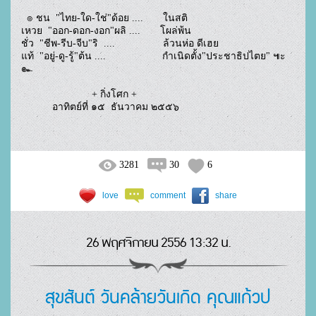
  ๏ ชน  "ไทย-ใด-ใช่"ด้อย ....       ในสติ
เหวย  "ออก-ดอก-งอก"ผลิ ....       โผล่พ้น   
ชั่ว  "ชีพ-รีบ-จีบ"ริ  ....                 ล้วนห่อ ดีเฮย
แท้  "อยู่-ดู-รู้"ต้น ....                    กำเนิดตั้ง"ประชาธิปไตย" ๚ะ
๛
                         + กิ่งโศก +
           อาทิตย์ที่ ๑๕  ธันวาคม ๒๕๕๖
3281
30
6
love
comment
share
26 พฤศจิกายน 2556 13:32 น.
สุขสันต์ วันคล้ายวันเกิด คุณแก้วป