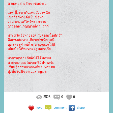
ด้วยเคยล่วงสิกขาข้อปาณา
เสพเนื้อเขาต้นเหตุสังเวชนัก
เขาก็จักทวงคืนยื่นข้อหา
จะสวดมนต์ไหว้พระภาวนา
ฤารอดพ้นวิญญาณ์ตามราวี
พระศรีแจ้งทางรอด "ปลอดเนื้อสัตว์"
คือทางลัดทางเดียวอย่าเทียวหนี
บุตรพระศากย์ไตร่ตรองลองใฝ่ดี
หยิบมือนี้ที่จะรอดอยู่ปลอดภัย
หากรอดตายภัยพิบัติได้นัดพบ
พาประสบองค์พระศรีมีปราศรัย
เรียนรู้ธรรมจากองค์พระทรงชัย
มุ่งมั่นในนิรวาณสราญเอย...
2528
0
0
love
comment
share