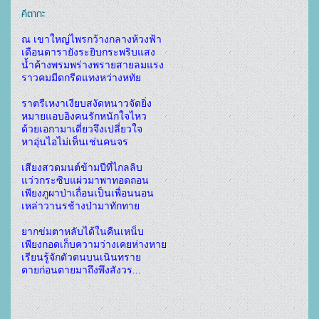
คีตากะ
ณ เขาใหญ่ไพรกว้างกลางห้วงฟ้า
เดือนดารายังระยิบกระพริบแสง
น้ำค้างพรมพร่างพรายสายลมแรง
ราวคมมีดกรีดแทงหว่างหทัย
ราตรีเหงาเงียบสงัดหนาวจัดยิ่ง
หมายแอบอิงคนรักหนักใจไหว
ด้วยเอกามาเดี่ยวจึงเปลี่ยวใจ
หาอุ่นไอไม่เห็นเช่นคนจร
เสียงสวดมนต์ข้ามปีที่ไกลลิบ
แว่วกระซิบแผ่วมาพาทอดถอน
เพียงภูผาป่าเถื่อนเป็นเพื่อนนอน
เหล่าวานรช้างป่ามาทักทาย
ยากข่มตาหลับได้ในคืนเหน็บ
เพียงกอดเก็บความว่างเคยห่างหาย
เรียนรู้จักตัวตนบนเนินทราย
ตายก่อนตายมาถึงพึงสังวร...