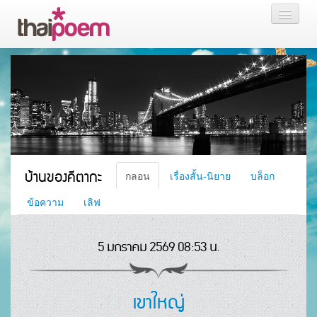
หน้าแรก
กลอน
เรื่องสั้น นิยาย
บล็อก
บ้านของคีตากะ
กลอน
เรื่องสั้น-นิยาย
บล็อก
สมาชิก
ข้อความ
เลิฟ
5 มกราคม 2569 08:53 น.
หน้าส่วนตัว
เขาใหญ่