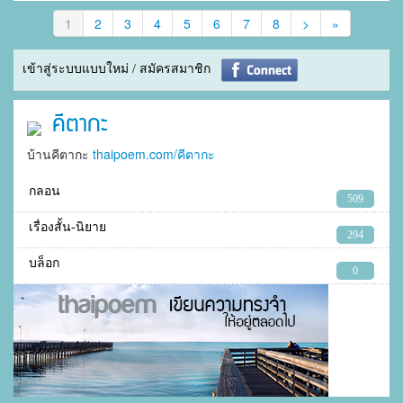
1
2
3
4
5
6
7
8
>
»
เข้าสู่ระบบแบบใหม่ / สมัครสมาชิก
คีตากะ
บ้านคีตากะ
thaipoem.com/คีตากะ
กลอน
509
เรื่องสั้น-นิยาย
294
บล็อก
0