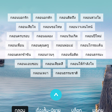
กลอนบอกรัก
กลอนอกหัก
กลอนคิดถึง
กลอนห่วงใย
กลอนเสียใจ
กลอนขอโทษ
กลอนวาเลนไทน์
กลอนครบรอบ
กลอนฉลอง
กลอนวันเกิด
กลอนปีใหม่
กลอนเพื่อน
กลอนคุณครู
กลอนพ่อแม่
กลอนโกรธแค้น
กลอนตลกขำขัน
กลอนกวนๆ
กลอนข้อคิด
กลอนธรรมะ
กลอนแอบชอบ
กลอนเสียดสี
กลอนให้กำลังใจ
กลอนเหงา
กลอนธรรมชาติ
กลอน
เรื่องสั้น-นิยาย
บล็อก
พูดคุย