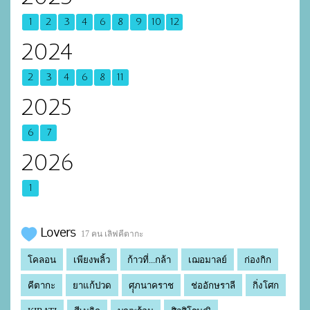
1
2
3
4
6
8
9
10
12
2024
2
3
4
6
8
11
2025
6
7
2026
1
Lovers
17 คน เลิฟคีตากะ
โคลอน
เพียงพลิ้ว
ก้าวที่...กล้า
เฌอมาลย์
ก่องกิก
คีตากะ
ยาแก้ปวด
ศุุภนาคราช
ช่ออักษราลี
กิ่งโศก