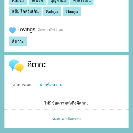
KIRATI
สีเมจิก
บุญพร้อม
ศิวสิโรมณิ
แย้ม ไกลวันเกิน
Parinya
Thunya
Lovings
คีตากะ เลิฟ 1 คน
คีตากะ
คีตากะ
สาธารณะ
ฝากข้อความ
ไม่มีข้อความส่งถึงคีตากะ
ทั้งหมด 0 ข้อความ