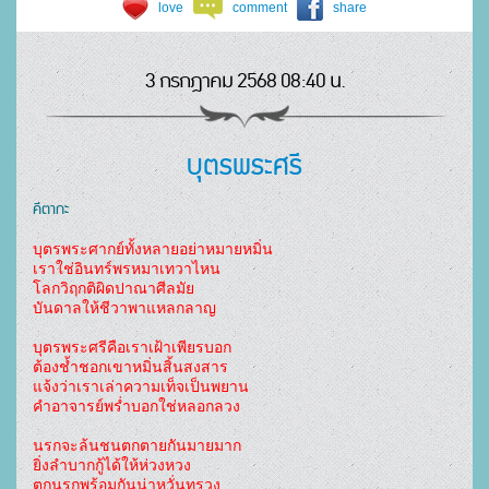
love
comment
share
3 กรกฎาคม 2568 08:40 น.
บุตรพระศรี
คีตากะ
บุตรพระศากย์ทั้งหลายอย่าหมายหมิ่น
เราใช่อินทร์พรหมาเทวาไหน
โลกวิฤกติผิดปาณาศีลมัย
บันดาลให้ชีวาพาแหลกลาญ
บุตรพระศรีคือเราเฝ้าเพียรบอก
ต้องช้ำชอกเขาหมิ่นสิ้นสงสาร
แจ้งว่าเราเล่าความเท็จเป็นพยาน
คำอาจารย์พร่ำบอกใช่หลอกลวง
นรกจะล้นชนตกตายกันมายมาก
ยิ่งลำบากกู้ได้ให้ห่วงหวง
ตกนรกพร้อมกันน่าหวั่นทรวง