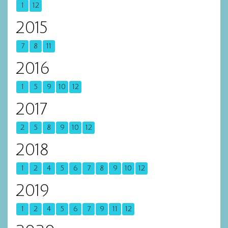
1
12
2015
7
8
11
2016
1
5
9
10
12
2017
2
5
8
9
10
12
2018
1
2
4
5
6
7
8
9
10
12
2019
1
2
4
5
6
7
9
11
12