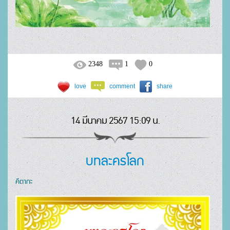
2348
1
0
love
comment
share
14 มีนาคม 2567 15:09 น.
บทละครโลก
คีตากะ