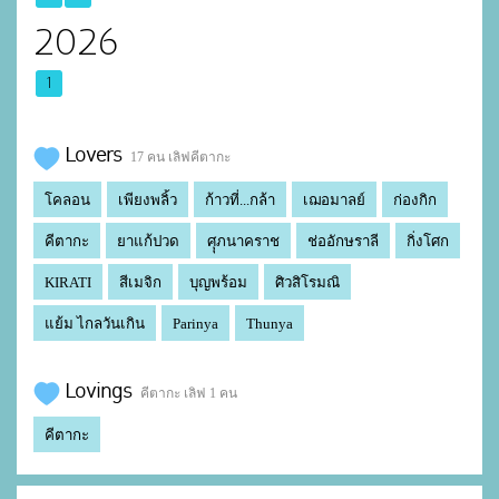
2026
1
Lovers
17 คน เลิฟคีตากะ
โคลอน
เพียงพลิ้ว
ก้าวที่...กล้า
เฌอมาลย์
ก่องกิก
คีตากะ
ยาแก้ปวด
ศุุภนาคราช
ช่ออักษราลี
กิ่งโศก
KIRATI
สีเมจิก
บุญพร้อม
ศิวสิโรมณิ
แย้ม ไกลวันเกิน
Parinya
Thunya
Lovings
คีตากะ เลิฟ 1 คน
คีตากะ