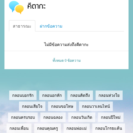
คีตากะ
สาธารณะ
ฝากข้อความ
ไม่มีข้อความส่งถึงคีตากะ
ทั้งหมด 0 ข้อความ
กลอนบอกรัก
กลอนอกหัก
กลอนคิดถึง
กลอนห่วงใย
กลอนเสียใจ
กลอนขอโทษ
กลอนวาเลนไทน์
กลอนครบรอบ
กลอนฉลอง
กลอนวันเกิด
กลอนปีใหม่
กลอนเพื่อน
กลอนคุณครู
กลอนพ่อแม่
กลอนโกรธแค้น